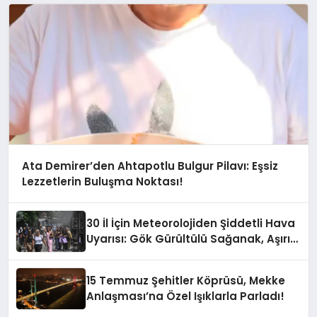
Ata Demirer’den Ahtapotlu Bulgur Pilavı: Eşsiz
Lezzetlerin Buluşma Noktası!
30 İl İçin Meteorolojiden Şiddetli Hava
Uyarısı: Gök Gürültülü Sağanak, Aşırı
Sıcaklık ve Bunaltıcı Nem Geliyor!
15 Temmuz Şehitler Köprüsü, Mekke
Anlaşması’na Özel Işıklarla Parladı!