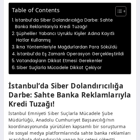
Table of Contents
İstanbul’da Siber Dolandırıcılığa Darbe: Sahte
Banka Reklamlarıyla Kredi Tuzağı!
Şüpheliler Yabancı Uyruklu Kişiler Adına Kayıtlı
Hatlar Kullanmış
İkna Yöntemleriyle Mağdurlardan Para Söküldü
İstanbul’da Eş Zamanlı Operasyon Gerçekleştirildi
Vatandaşların Dikkat Etmesi Gerekenler
Siber Suçlarla Mücadele Dikkat Çekiyor
İstanbul’da Siber Dolandırıcılığa
Darbe: Sahte Banka Reklamlarıyla
Kredi Tuzağı!
İstanbul Emniyeti Siber Suçlarla Mücadele Şube
Müdürlüğü, Anadolu Cumhuriyet Başsavcılığı’nın
koordinasyonunda yürütülen kapsamlı bir soruşturma
ile sosyal medya platformlarında sahte banka reklamları
aracılığıyla dolandırıcılık yapan bir çeteyi çökertti.