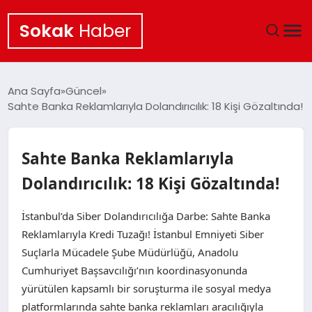
Sokak
Haber
ANA SAYFA
Ana Sayfa
Güncel
Sahte Banka Reklamlarıyla Dolandırıcılık: 18 Kişi Gözaltında!
EKONOMI
POLITIKA
Sahte Banka Reklamlarıyla
Dolandırıcılık: 18 Kişi Gözaltında!
GÜNCEL
İstanbul’da Siber Dolandırıcılığa Darbe: Sahte Banka
KÜLTÜR SANAT
Reklamlarıyla Kredi Tuzağı! İstanbul Emniyeti Siber
Suçlarla Mücadele Şube Müdürlüğü, Anadolu
SAĞLIK
Cumhuriyet Başsavcılığı’nın koordinasyonunda
yürütülen kapsamlı bir soruşturma ile sosyal medya
TEKNOLOJI
platformlarında sahte banka reklamları aracılığıyla