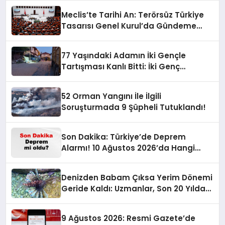
Meclis’te Tarihi An: Terörsüz Türkiye
Tasarısı Genel Kurul’da Gündeme
Geliyor
77 Yaşındaki Adamın İki Gençle
Tartışması Kanlı Bitti: İki Genç
Hayatını Kaybetti!
52 Orman Yangını İle İlgili
Soruşturmada 9 Şüpheli Tutuklandı!
Son Dakika: Türkiye’de Deprem
Alarmı! 10 Ağustos 2026’da Hangi
İllerde Şiddetli Sarsıntı Oldu?
Denizden Babam Çıksa Yerim Dönemi
Geride Kaldı: Uzmanlar, Son 20 Yılda
Artan Sayılarıyla Uyarıyor!
9 Ağustos 2026: Resmi Gazete’de