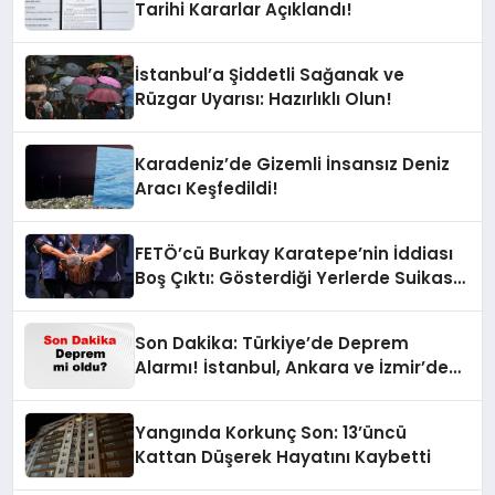
Tarihi Kararlar Açıklandı!
İstanbul’a Şiddetli Sağanak ve
Rüzgar Uyarısı: Hazırlıklı Olun!
Karadeniz’de Gizemli İnsansız Deniz
Aracı Keşfedildi!
FETÖ’cü Burkay Karatepe’nin İddiası
Boş Çıktı: Gösterdiği Yerlerde Suikast
Timine Ait Silahlar Bulunamadı!
Son Dakika: Türkiye’de Deprem
Alarmı! İstanbul, Ankara ve İzmir’de
Son Gelişmeler
Yangında Korkunç Son: 13’üncü
Kattan Düşerek Hayatını Kaybetti