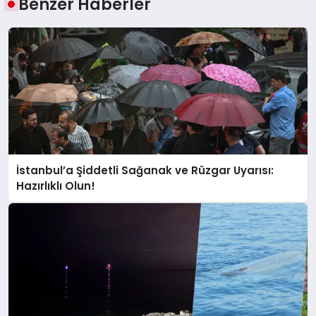
Benzer Haberler
İstanbul’a Şiddetli Sağanak ve Rüzgar Uyarısı:
Hazırlıklı Olun!