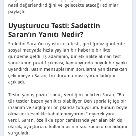
nasıl değerlendirdiğini ve gelecekte atacağı adımları
paylaştı.
Uyuşturucu Testi: Sadettin
Saran’ın Yanıtı Nedir?
Sadettin Saran’ın uyuşturucu testi, geçtiğimiz günlerde
sosyal medyada hızla yayılan bir haberle birlikte
gündeme geldi. İş adamının, bir etkinlikte alınan test
sonucunun pozitif çıkması, kamuoyunda büyük bir yankı
uyandırdı. Basın mensuplarının sorularını yanıtlamaktan
çekinmeyen Saran, bu durumu nasıl yorumladığını
açıkladı.
Testin yanlış pozitif sonuç verdiğini belirten Saran, “Bu
tür testler bazen yanıltıcı olabiliyor. Ben sporla iç içe bir
insanım ve sağlığımı ön planda tutuyorum. Bunun böyle
olmasını kesinlikle kabullenmiyorum,” diyerek yanıt
verdi. Saran, özellikle spor camiasında yer alan bir kişi
olarak, uyuşturucu kullanmasının söz konusu olmadığını
vurguladı.