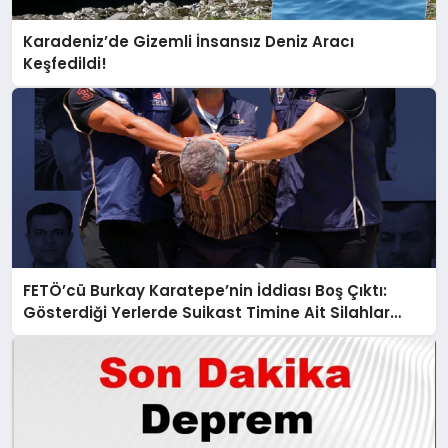
Karadeniz’de Gizemli İnsansız Deniz Aracı
Keşfedildi!
FETÖ’cü Burkay Karatepe’nin İddiası Boş Çıktı:
Gösterdiği Yerlerde Suikast Timine Ait Silahlar
Bulunamadı!