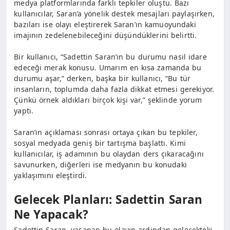
medya platformlarında farklı tepkiler oluştu. Bazı
kullanıcılar, Saran’a yönelik destek mesajları paylaşırken,
bazıları ise olayı eleştirerek Saran’ın kamuoyundaki
imajının zedelenebileceğini düşündüklerini belirtti.
Bir kullanıcı, “Sadettin Saran’ın bu durumu nasıl idare
edeceği merak konusu. Umarım en kısa zamanda bu
durumu aşar,” derken, başka bir kullanıcı, “Bu tür
insanların, toplumda daha fazla dikkat etmesi gerekiyor.
Çünkü örnek aldıkları birçok kişi var,” şeklinde yorum
yaptı.
Saran’ın açıklaması sonrası ortaya çıkan bu tepkiler,
sosyal medyada geniş bir tartışma başlattı. Kimi
kullanıcılar, iş adamının bu olaydan ders çıkaracağını
savunurken, diğerleri ise medyanın bu konudaki
yaklaşımını eleştirdi.
Gelecek Planları: Sadettin Saran
Ne Yapacak?
Sadettin Saran, yaşanan bu olayın ardından gelecekteki