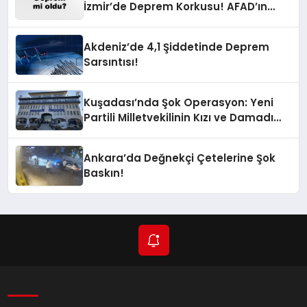
İzmir’de Deprem Korkusu! AFAD’ın
Verilerine Göre Az Önce Nerede
Sarsıntı Oldu?
Akdeniz’de 4,1 Şiddetinde Deprem
Sarsıntısı!
Kuşadası’nda Şok Operasyon: Yeni
Partili Milletvekilinin Kızı ve Damadı
Gözaltında!
Ankara’da Değnekçi Çetelerine Şok
Baskın!