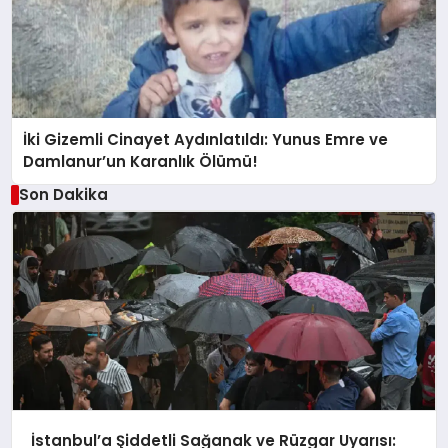
İki Gizemli Cinayet Aydınlatıldı: Yunus Emre ve
Damlanur’un Karanlık Ölümü!
Son Dakika
İstanbul’a Şiddetli Sağanak ve Rüzgar Uyarısı: