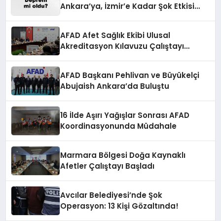
Ankara’ya, İzmir’e Kadar Şok Etkisi
Yarattı! AFAD’ın Verileriyle Sarsıcı
Gelişmeler 6 Ağustos 2026
AFAD Afet Sağlık Ekibi Ulusal
Akreditasyon Kılavuzu Çalıştayı
Düzenlendi
AFAD Başkanı Pehlivan ve Büyükelçi
Abujaish Ankara’da Buluştu
16 İlde Aşırı Yağışlar Sonrası AFAD
Koordinasyonunda Müdahale
Marmara Bölgesi Doğa Kaynaklı
Afetler Çalıştayı Başladı
Avcılar Belediyesi’nde Şok
Operasyon: 13 Kişi Gözaltında!