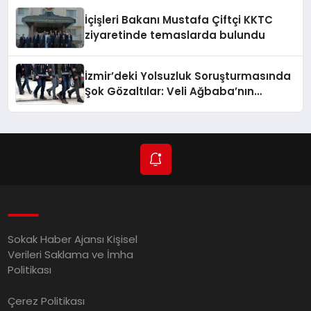
İçişleri Bakanı Mustafa Çiftçi KKTC
ziyaretinde temaslarda bulundu
İzmir’deki Yolsuzluk Soruşturmasında
Şok Gözaltılar: Veli Ağbaba’nın
Ağabeyi de Dahil!
Sokak Haber Ajansı Kişisel
Verileri Saklama ve İmha
Politikası
Çerez Politikası