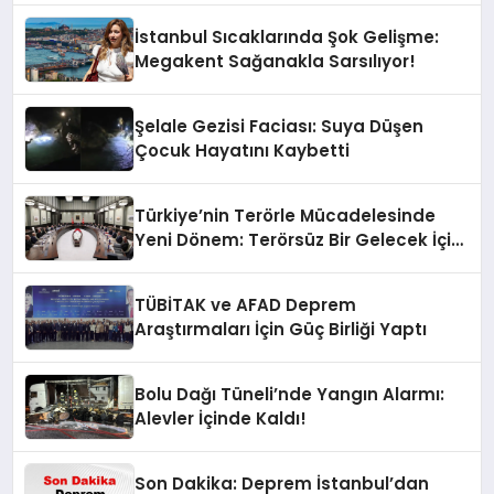
İstanbul Sıcaklarında Şok Gelişme:
Megakent Sağanakla Sarsılıyor!
Şelale Gezisi Faciası: Suya Düşen
Çocuk Hayatını Kaybetti
Türkiye’nin Terörle Mücadelesinde
Yeni Dönem: Terörsüz Bir Gelecek İçin
Adımlar Atılıyor
TÜBİTAK ve AFAD Deprem
Araştırmaları İçin Güç Birliği Yaptı
Bolu Dağı Tüneli’nde Yangın Alarmı:
Alevler İçinde Kaldı!
Son Dakika: Deprem İstanbul’dan