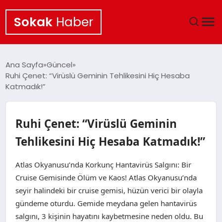
Sokak
Haber
ANA SAYFA
Ana Sayfa
Güncel
Ruhi Çenet: “Virüslü Geminin Tehlikesini Hiç Hesaba
EKONOMI
Katmadık!”
POLITIKA
Ruhi Çenet: “Virüslü Geminin
GÜNCEL
Tehlikesini Hiç Hesaba Katmadık!”
KÜLTÜR SANAT
Atlas Okyanusu’nda Korkunç Hantavirüs Salgını: Bir
Cruise Gemisinde Ölüm ve Kaos! Atlas Okyanusu’nda
SAĞLIK
seyir halindeki bir cruise gemisi, hüzün verici bir olayla
gündeme oturdu. Gemide meydana gelen hantavirüs
TEKNOLOJI
salgını, 3 kişinin hayatını kaybetmesine neden oldu. Bu