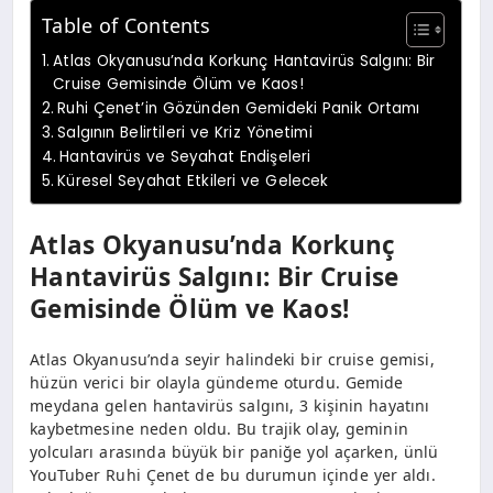
Table of Contents
Atlas Okyanusu’nda Korkunç Hantavirüs Salgını: Bir
Cruise Gemisinde Ölüm ve Kaos!
Ruhi Çenet’in Gözünden Gemideki Panik Ortamı
Salgının Belirtileri ve Kriz Yönetimi
Hantavirüs ve Seyahat Endişeleri
Küresel Seyahat Etkileri ve Gelecek
Atlas Okyanusu’nda Korkunç
Hantavirüs Salgını: Bir Cruise
Gemisinde Ölüm ve Kaos!
Atlas Okyanusu’nda seyir halindeki bir cruise gemisi,
hüzün verici bir olayla gündeme oturdu. Gemide
meydana gelen hantavirüs salgını, 3 kişinin hayatını
kaybetmesine neden oldu. Bu trajik olay, geminin
yolcuları arasında büyük bir paniğe yol açarken, ünlü
YouTuber Ruhi Çenet de bu durumun içinde yer aldı.