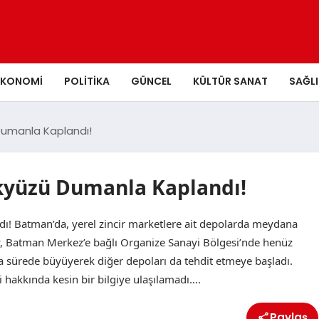
EKONOMI
POLITIKA
GÜNCEL
KÜLTÜR SANAT
SAĞLI
 Dumanla Kaplandı!
ökyüzü Dumanla Kaplandı!
! Batman’da, yerel zincir marketlere ait depolarda meydana
ay, Batman Merkez’e bağlı Organize Sanayi Bölgesi’nde henüz
sa sürede büyüyerek diğer depoları da tehdit etmeye başladı.
i hakkında kesin bir bilgiye ulaşılamadı….
Paylaş