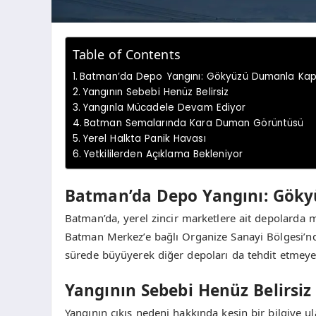
Table of Contents
Batman’da Depo Yangını: Gökyüzü Dumanla Kapl
Yangının Sebebi Henüz Belirsiz
Yangınla Mücadele Devam Ediyor
Batman Semalarında Kara Duman Görüntüsü
Yerel Halkta Panik Havası
Yetkililerden Açıklama Bekleniyor
Batman’da Depo Yangını: Göky
Batman’da, yerel zincir marketlere ait depolarda m
Batman Merkez’e bağlı Organize Sanayi Bölgesi’nd
sürede büyüyerek diğer depoları da tehdit etmeye
Yangının Sebebi Henüz Belirsiz
Yangının çıkış nedeni hakkında kesin bir bilgiye ula