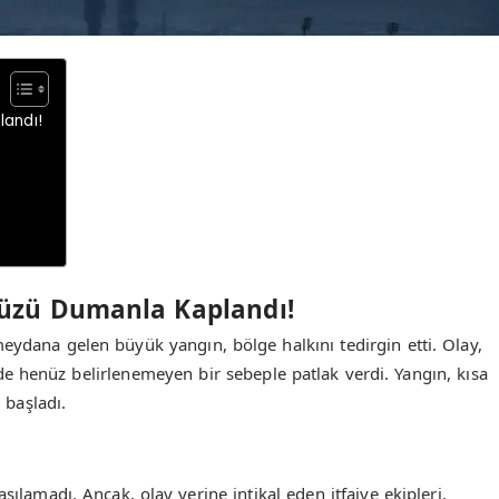
andı!
üzü Dumanla Kaplandı!
eydana gelen büyük yangın, bölge halkını tedirgin etti. Olay,
e henüz belirlenemeyen bir sebeple patlak verdi. Yangın, kısa
 başladı.
şılamadı. Ancak, olay yerine intikal eden itfaiye ekipleri,