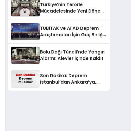
Türkiye’nin Terörle
Mücadelesinde Yeni Dönem:
Terörsüz Bir Gelecek İçin
Adımlar Atılıyor
TÜBİTAK ve AFAD Deprem
Araştırmaları İçin Güç Birliği
Yaptı
Bolu Dağı Tüneli’nde Yangın
Alarmı: Alevler İçinde Kaldı!
Son Dakika: Deprem
İstanbul’dan Ankara’ya,
İzmir’e Kadar Şok Etkisi
Yarattı! AFAD’ın Verileriyle
Sarsıcı Gelişmeler 6 Ağustos
2026