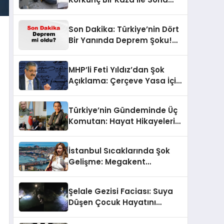
Erdi!
Son Dakika: Türkiye’nin Dört
Bir Yanında Deprem Şoku!
AFAD Verilerine Göre En Son
Hangi İllerde Sallandı?
MHP’li Feti Yıldız’dan Şok
Açıklama: Çerçeve Yasa İçin
430 Tahmin!
Türkiye’nin Gündeminde Üç
Komutan: Hayat Hikayeleri
ve YAŞ Kararları!
İstanbul Sıcaklarında Şok
Gelişme: Megakent
Sağanakla Sarsılıyor!
Şelale Gezisi Faciası: Suya
Düşen Çocuk Hayatını
Kaybetti