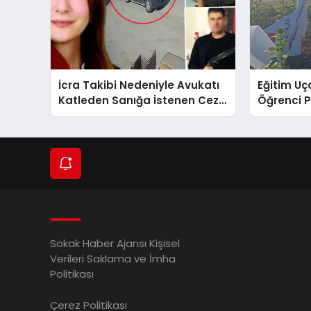
İcra Takibi Nedeniyle Avukatı
Eğitim Uça
Katleden Sanığa İstenen Ceza
Öğrenci P
Belli Oldu!
Sokak Haber Ajansı Kişisel
Verileri Saklama ve İmha
Politikası
Çerez Politikası