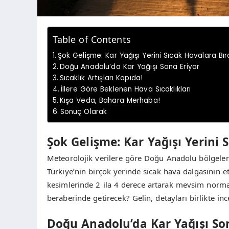
Table of Contents
Şok Gelişme: Kar Yağışı Yerini Sıcak Havalara Bır
Doğu Anadolu’da Kar Yağışı Sona Eriyor
Sıcaklık Artışları Kapıda!
İllere Göre Beklenen Hava Sıcaklıkları
Kışa Veda, Bahara Merhaba!
Sonuç Olarak
Şok Gelişme: Kar Yağışı Yerini 
Meteorolojik verilere göre Doğu Anadolu bölgeleri
Türkiye’nin birçok yerinde sıcak hava dalgasının et
kesimlerinde 2 ila 4 derece artarak mevsim normal
beraberinde getirecek? Gelin, detayları birlikte inc
Doğu Anadolu’da Kar Yağışı So