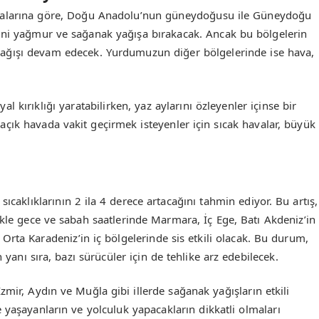
alarına göre, Doğu Anadolu’nun güneydoğusu ile Güneydoğu
rini yağmur ve sağanak yağışa bırakacak. Ancak bu bölgelerin
yağışı devam edecek. Yurdumuzun diğer bölgelerinde ise hava,
l kırıklığı yaratabilirken, yaz aylarını özleyenler içinse bir
çık havada vakit geçirmek isteyenler için sıcak havalar, büyük
sıcaklıklarının 2 ila 4 derece artacağını tahmin ediyor. Bu artış,
le gece ve sabah saatlerinde Marmara, İç Ege, Batı Akdeniz’in
e Orta Karadeniz’in iç bölgelerinde sis etkili olacak. Bu durum,
 yanı sıra, bazı sürücüler için de tehlike arz edebilecek.
zmir, Aydın ve Muğla gibi illerde sağanak yağışların etkili
 yaşayanların ve yolculuk yapacakların dikkatli olmaları