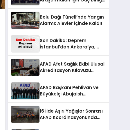
Yaptı
Bolu Dağı Tüneli’nde Yangın
Alarmı: Alevler İçinde Kaldı!
Son Dakika: Deprem
İstanbul’dan Ankara’ya,
İzmir’e Kadar Şok Etkisi
Yarattı! AFAD’ın Verileriyle
AFAD Afet Sağlık Ekibi Ulusal
Sarsıcı Gelişmeler 6 Ağustos
Akreditasyon Kılavuzu
2026
Çalıştayı Düzenlendi
AFAD Başkanı Pehlivan ve
Büyükelçi Abujaish
Ankara’da Buluştu
16 İlde Aşırı Yağışlar Sonrası
AFAD Koordinasyonunda
Müdahale