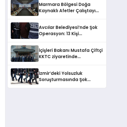
Marmara Bölgesi Doğa
Kaynaklı Afetler Çalıştayı
Başladı
Avcılar Belediyesi’nde Şok
Operasyon: 13 Kişi
Gözaltında!
İçişleri Bakanı Mustafa Çiftçi
KKTC ziyaretinde
temaslarda bulundu
İzmir’deki Yolsuzluk
Soruşturmasında Şok
Gözaltılar: Veli Ağbaba’nın
Ağabeyi de Dahil!