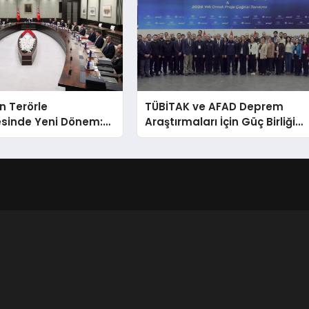
in Terörle
TÜBİTAK ve AFAD Deprem
sinde Yeni Dönem:
Araştırmaları İçin Güç Birliği
Bir Gelecek İçin
Yaptı
ılıyor