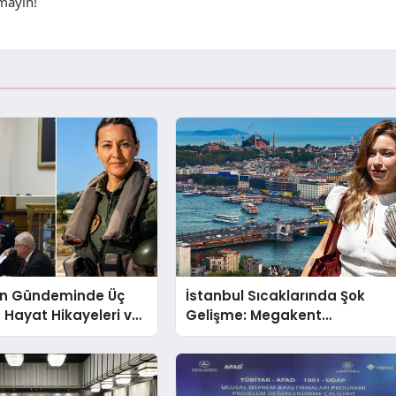
mayın!
nin Gündeminde Üç
İstanbul Sıcaklarında Şok
Hayat Hikayeleri ve
Gelişme: Megakent
ları!
Sağanakla Sarsılıyor!