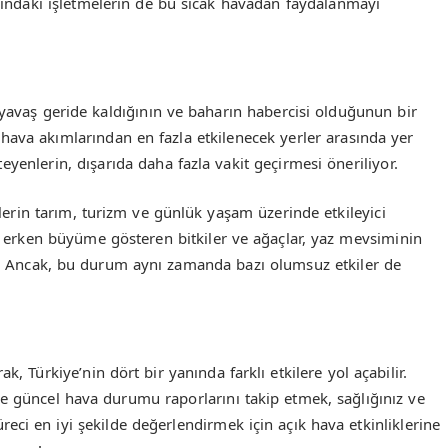
rındaki işletmelerin de bu sıcak havadan faydalanmayı
 yavaş geride kaldığının ve baharın habercisi olduğunun bir
 hava akımlarından en fazla etkilenecek yerler arasında yer
yenlerin, dışarıda daha fazla vakit geçirmesi öneriliyor.
klerin tarım, turizm ve günlük yaşam üzerinde etkileyici
, erken büyüme gösteren bitkiler ve ağaçlar, yaz mevsiminin
ir. Ancak, bu durum aynı zamanda bazı olumsuz etkiler de
k, Türkiye’nin dört bir yanında farklı etkilere yol açabilir.
e güncel hava durumu raporlarını takip etmek, sağlığınız ve
reci en iyi şekilde değerlendirmek için açık hava etkinliklerine