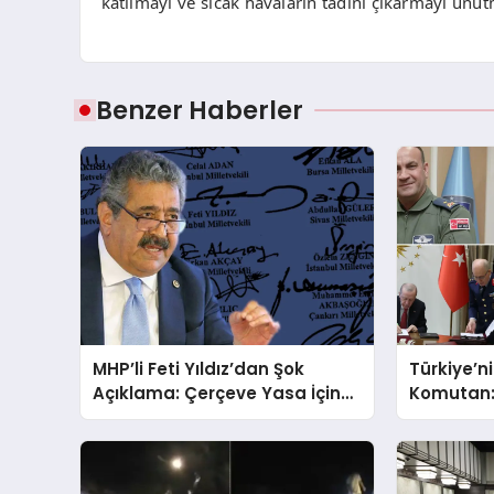
katılmayı ve sıcak havaların tadını çıkarmayı unut
Benzer Haberler
MHP’li Feti Yıldız’dan Şok
Türkiye’
Açıklama: Çerçeve Yasa İçin
Komutan: 
430 Tahmin!
YAŞ Karar