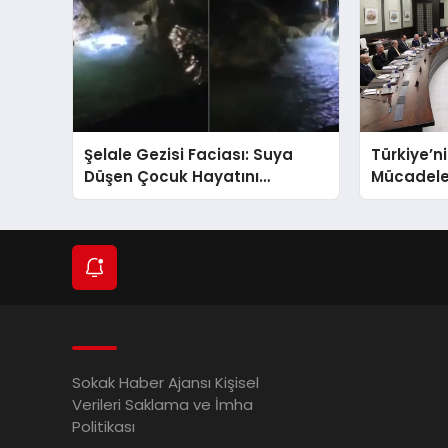
Şelale Gezisi Faciası: Suya
Türkiye’n
Düşen Çocuk Hayatını
Mücadele
Kaybetti
Terörsüz 
Adımlar At
Sokak Haber Ajansı Kişisel
Verileri Saklama ve İmha
Politikası