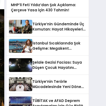
MHP’li Feti Yıldız’dan Şok Açıklama:
Çerçeve Yasa İçin 430 Tahmin!
Türkiye’nin Gündeminde Üç
Komutan: Hayat Hikayeleri
ve YAŞ Kararları!
İstanbul Sıcaklarında Şok
Gelişme: Megakent
Sağanakla Sarsılıyor!
Şelale Gezisi Faciası: Suya
Düşen Çocuk Hayatını
Kaybetti
Türkiye’nin Terörle
Mücadelesinde Yeni Dönem:
Terörsüz Bir Gelecek İçin
Adımlar Atılıyor
TÜBİTAK ve AFAD Deprem
Araştırmaları İçin Güç Birliği