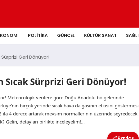
EKONOMI
POLITIKA
GÜNCEL
KÜLTÜR SANAT
SAĞLI
Sürprizi Geri Dönüyor!
 Sıcak Sürprizi Geri Dönüyor!
ıyor! Meteorolojik verilere göre Doğu Anadolu bölgelerinde
ürkiye’nin birçok yerinde sıcak hava dalgasının etkisini göstermesi
e 2 ila 4 derece artarak mevsim normallerinin üzerinde seyredecek.
k? Gelin, detayları birlikte inceleyelim!…
Paylaş