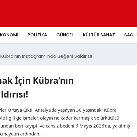
EKONOMI
POLITIKA
GÜNCEL
KÜLTÜR SANAT
SAĞLI
übra’nın Instagram’ında Beğeni Saldırısı!
k İçin Kübra’nın
dırısı!
ylar Ortaya Çıktı! Antalya’da yaşayan 30 yaşındaki Kübra
le ilgili gelişmeler, olayın ne kadar karmaşık ve ürkütücü
nundan beri kayıptı ve cansız bedeni 6 Mayıs 2026’da, yakılmış
, cinayetin ardından…