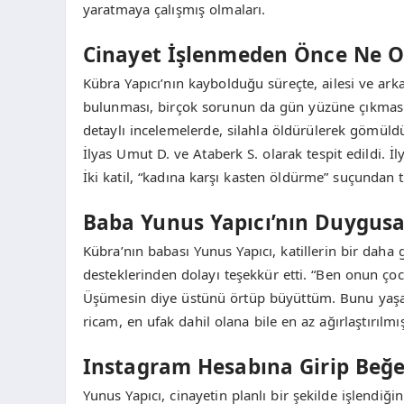
yaratmaya çalışmış olmaları.
Cinayet İşlenmeden Önce Ne O
Kübra Yapıcı’nın kaybolduğu süreçte, ailesi ve arka
bulunması, birçok sorunun da gün yüzüne çıkmasına
detaylı incelemelerde, silahla öldürülerek gömüldüğ
İlyas Umut D. ve Ataberk S. olarak tespit edildi. İly
İki katil, “kadına karşı kasten öldürme” suçundan 
Baba Yunus Yapıcı’nın Duygusa
Kübra’nın babası Yunus Yapıcı, katillerin bir dah
desteklerinden dolayı teşekkür etti. “Ben onun 
Üşümesin diye üstünü örtüp büyüttüm. Bunu yaşayan
ricam, en ufak dahil olana bile en az ağırlaştırılmı
Instagram Hesabına Girip Beğen
Yunus Yapıcı, cinayetin planlı bir şekilde işlendi