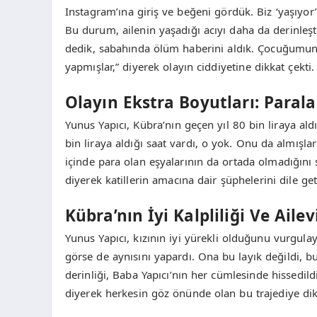
Instagram’ına giriş ve beğeni gördük. Biz ‘yaşıyor
Bu durum, ailenin yaşadığı acıyı daha da derinleşt
dedik, sabahında ölüm haberini aldık. Çocuğumun
yapmışlar,” diyerek olayın ciddiyetine dikkat çekti.
Olayın Ekstra Boyutları: Parala
Yunus Yapıcı, Kübra’nın geçen yıl 80 bin liraya al
bin liraya aldığı saat vardı, o yok. Onu da almışl
içinde para olan eşyalarının da ortada olmadığını s
diyerek katillerin amacına dair şüphelerini dile get
Kübra’nın İyi Kalpliliği Ve Ailev
Yunus Yapıcı, kızının iyi yürekli olduğunu vurgulay
görse de aynısını yapardı. Ona bu layık değildi, b
derinliği, Baba Yapıcı’nın her cümlesinde hissedil
diyerek herkesin göz önünde olan bu trajediye dik