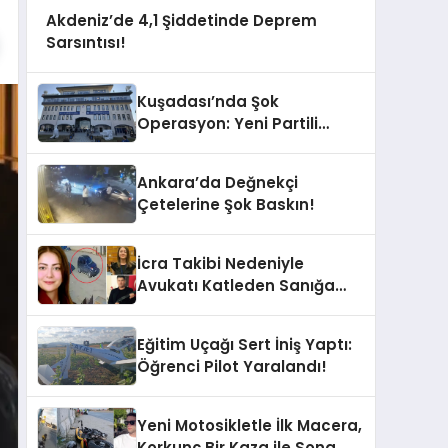
Akdeniz’de 4,1 Şiddetinde Deprem
Sarsıntısı!
Kuşadası’nda Şok
Operasyon: Yeni Partili
Milletvekilinin Kızı ve Damadı
Gözaltında!
Ankara’da Değnekçi
Çetelerine Şok Baskın!
İcra Takibi Nedeniyle
Avukatı Katleden Sanığa
İstenen Ceza Belli Oldu!
Eğitim Uçağı Sert İniş Yaptı:
Öğrenci Pilot Yaralandı!
Yeni Motosikletle İlk Macera,
Korkunç Bir Kaza ile Sona