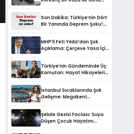
Erdi!
Son Dakika: Türkiye’nin Dört
Bir Yanında Deprem Şoku!
AFAD Verilerine Göre En Son
Hangi İllerde Sallandı?
MHP’li Feti Yıldız’dan Şok
Açıklama: Çerçeve Yasa İçin
430 Tahmin!
Türkiye’nin Gündeminde Üç
Komutan: Hayat Hikayeleri
ve YAŞ Kararları!
İstanbul Sıcaklarında Şok
Gelişme: Megakent
Sağanakla Sarsılıyor!
Şelale Gezisi Faciası: Suya
Düşen Çocuk Hayatını
Kaybetti