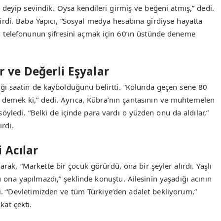
’ deyip sevindik. Oysa kendileri girmiş ve beğeni atmış,” dedi.
irdi. Baba Yapıcı, “Sosyal medya hesabına girdiyse hayatta
 telefonunun şifresini açmak için 60’ın üstünde deneme
r ve Değerli Eşyalar
dığı saatin de kaybolduğunu belirtti. “Kolunda geçen sene 80
ar demek ki,” dedi. Ayrıca, Kübra’nın çantasının ve muhtemelen
öyledi. “Belki de içinde para vardı o yüzden onu da aldılar,”
irdi.
i Acılar
arak, “Markette bir çocuk görürdü, ona bir şeyler alırdı. Yaşlı
u ona yapılmazdı,” şeklinde konuştu. Ailesinin yaşadığı acının
di. “Devletimizden ve tüm Türkiye’den adalet bekliyorum,”
kat çekti.