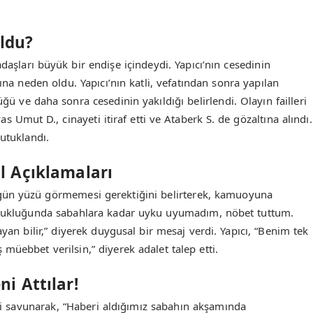
ldu?
daşları büyük bir endişe içindeydi. Yapıcı’nın cesedinin
 neden oldu. Yapıcı’nın katli, vefatından sonra yapılan
ü ve daha sonra cesedinin yakıldığı belirlendi. Olayın failleri
as Umut D., cinayeti itiraf etti ve Ataberk S. de gözaltına alındı.
tutuklandı.
l Açıklamaları
a gün yüzü görmemesi gerektiğini belirterek, kamuoyuna
çocukluğunda sabahlara kadar uyku uyumadım, nöbet tuttum.
 bilir,” diyerek duygusal bir mesaj verdi. Yapıcı, “Benim tek
ş müebbet verilsin,” diyerek adalet talep etti.
i Attılar!
ğini savunarak, “Haberi aldığımız sabahın akşamında