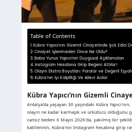
Table of Contents
Kübra Yapıcı’nın Gizemli Cinayetinde Şok Edici D
Cinayet İşlenmeden Önce Ne Oldu?
Baba Yunus Yapıcı’nın Duygusal Açıklamaları
Instagram Hesabına Girip Beğeni Attılar!
Olayın Ekstra Boyutları: Paralar ve Değerli Eşyal
Kübra’nın İyi Kalpliliği Ve Ailevi Acılar
Kübra Yapıcı’nın Gizemli Cinaye
Antalya’da yaşayan 30 yaşındaki Kübra Yapıcı’nın, 
olayın ne kadar karmaşık ve ürkütücü olduğunu göz
cansız bedeni 6 Mayıs 2026’da, yakılmış bir şekild
katillerinin, Kübra’nın Instagram hesabına girip r