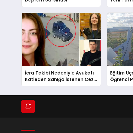
ve Damad
İcra Takibi Nedeniyle Avukatı
Eğitim Uça
Katleden Sanığa İstenen Ceza
Öğrenci P
Belli Oldu!