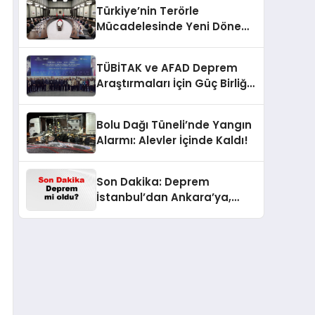
Türkiye’nin Terörle
Mücadelesinde Yeni Dönem:
Terörsüz Bir Gelecek İçin
Adımlar Atılıyor
TÜBİTAK ve AFAD Deprem
Araştırmaları İçin Güç Birliği
Yaptı
Bolu Dağı Tüneli’nde Yangın
Alarmı: Alevler İçinde Kaldı!
Son Dakika: Deprem
İstanbul’dan Ankara’ya,
İzmir’e Kadar Şok Etkisi
Yarattı! AFAD’ın Verileriyle
Sarsıcı Gelişmeler 6 Ağustos
2026