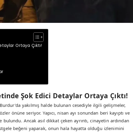
etaylar Ortaya Çıktı!
ar
tinde Şok Edici Detaylar Ortaya Çıktı!
Burdur’da yakılmış halde bulunan cesediyle ilgili gelişmeler,
ler önüne seriyor. Yapıcı, nisan ayı sonundan beri kayıptı ve
e bulundu. Ancak asıl dikkat çeken ayrıntı, cinayetin ardından
astgele beğeni yaparak, onun hala hayatta olduğu izlenimini