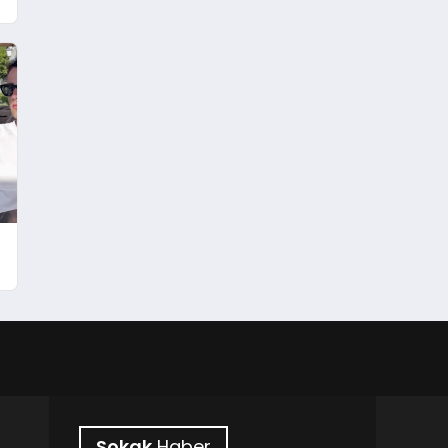
!
Sokak
Haber