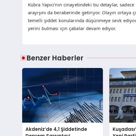
Kübra Yapıcı’nın cinayetindeki bu detaylar, sadece b
arayışını da beraberinde getiriyor. Olayın ortaya ç
temelli şiddet konularında düşünmeye sevk ediyor
yerini bulması için çabalar devam ediyor.
Benzer Haberler
Akdeniz’de 4,1 Şiddetinde
Kuşadası
Deprem Sarsıntısı!
Yeni Partil