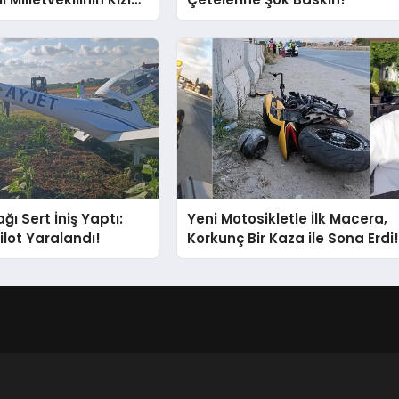
ı Gözaltında!
ğı Sert İniş Yaptı:
Yeni Motosikletle İlk Macera,
ilot Yaralandı!
Korkunç Bir Kaza ile Sona Erdi