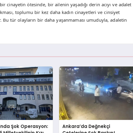
ir cinayetin ötesinde, bir ailenin yaşadığı derin acıyı ve adalet
ıkması, toplumu bir kez daha kadın cinayetleri ve cinsiyet
. Bu tür olayların bir daha yaşanmaması umuduyla, adaletin
’nda Şok Operasyon:
Ankara’da Değnekçi
i Milletvekilinin Kızı
Çetelerine Şok Baskın!