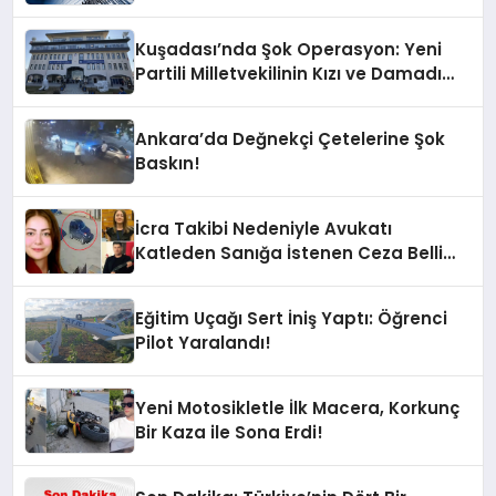
Kuşadası’nda Şok Operasyon: Yeni
Partili Milletvekilinin Kızı ve Damadı
Gözaltında!
Ankara’da Değnekçi Çetelerine Şok
Baskın!
İcra Takibi Nedeniyle Avukatı
Katleden Sanığa İstenen Ceza Belli
Oldu!
Eğitim Uçağı Sert İniş Yaptı: Öğrenci
Pilot Yaralandı!
Yeni Motosikletle İlk Macera, Korkunç
Bir Kaza ile Sona Erdi!