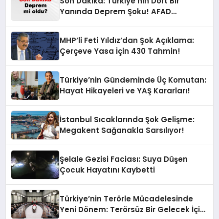
Son Dakika: Türkiye’nin Dört Bir
Yanında Deprem Şoku! AFAD
Verilerine Göre En Son Hangi İllerde
Sallandı?
MHP’li Feti Yıldız’dan Şok Açıklama:
Çerçeve Yasa İçin 430 Tahmin!
Türkiye’nin Gündeminde Üç Komutan:
Hayat Hikayeleri ve YAŞ Kararları!
İstanbul Sıcaklarında Şok Gelişme:
Megakent Sağanakla Sarsılıyor!
Şelale Gezisi Faciası: Suya Düşen
Çocuk Hayatını Kaybetti
Türkiye’nin Terörle Mücadelesinde
Yeni Dönem: Terörsüz Bir Gelecek İçin