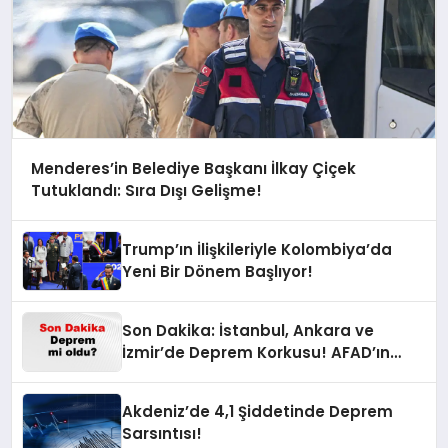
Menderes’in Belediye Başkanı İlkay Çiçek
Tutuklandı: Sıra Dışı Gelişme!
Trump’ın İlişkileriyle Kolombiya’da
Yeni Bir Dönem Başlıyor!
Son Dakika: İstanbul, Ankara ve
İzmir’de Deprem Korkusu! AFAD’ın
Verilerine Göre Az Önce Nerede
Sarsıntı Oldu?
Akdeniz’de 4,1 Şiddetinde Deprem
Sarsıntısı!