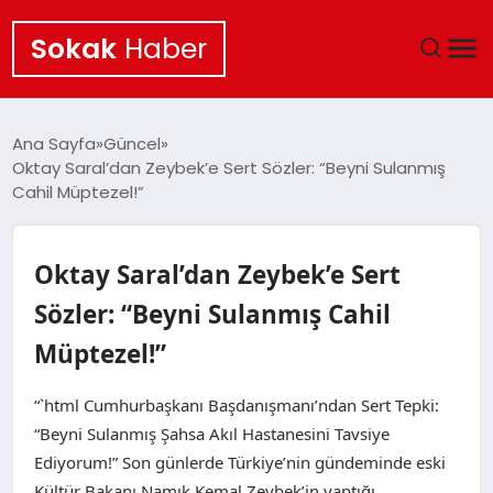
Sokak
Haber
ANA SAYFA
Ana Sayfa
Güncel
Oktay Saral’dan Zeybek’e Sert Sözler: “Beyni Sulanmış
EKONOMI
Cahil Müptezel!”
POLITIKA
Oktay Saral’dan Zeybek’e Sert
GÜNCEL
Sözler: “Beyni Sulanmış Cahil
Müptezel!”
KÜLTÜR SANAT
“`html Cumhurbaşkanı Başdanışmanı’ndan Sert Tepki:
SAĞLIK
“Beyni Sulanmış Şahsa Akıl Hastanesini Tavsiye
Ediyorum!” Son günlerde Türkiye’nin gündeminde eski
TEKNOLOJI
Kültür Bakanı Namık Kemal Zeybek’in yaptığı