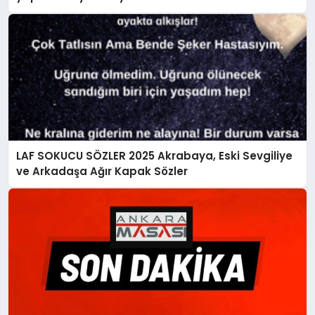
LAF SOKUCU SÖZLER 2025 Akrabaya, Eski Sevgiliye
ve Arkadaşa Ağır Kapak Sözler