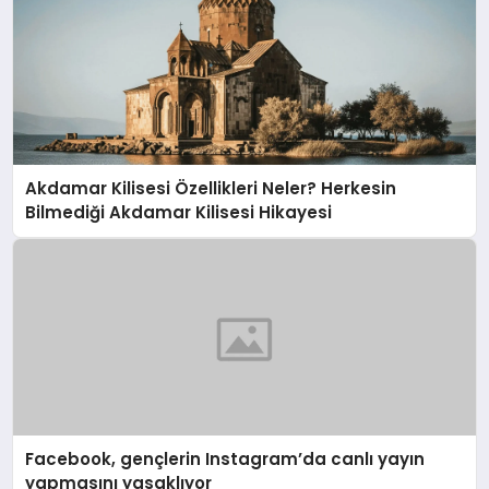
Akdamar Kilisesi Özellikleri Neler? Herkesin
Bilmediği Akdamar Kilisesi Hikayesi
Facebook, gençlerin Instagram’da canlı yayın
yapmasını yasaklıyor