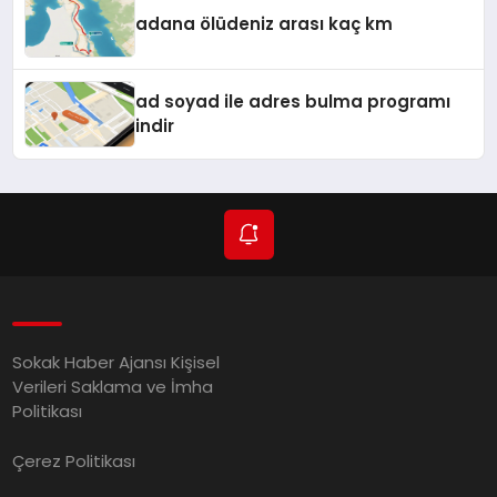
adana ölüdeniz arası kaç km
ad soyad ile adres bulma programı
indir
Sokak Haber Ajansı Kişisel
Verileri Saklama ve İmha
Politikası
Çerez Politikası