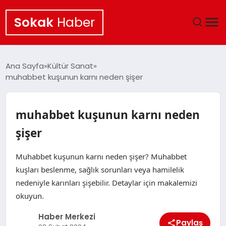
Sokak
Haber
ANA SAYFA
Ana Sayfa
Kültür Sanat
muhabbet kuşunun karnı neden şişer
EKONOMI
POLITIKA
muhabbet kuşunun karnı neden
şişer
GÜNCEL
Muhabbet kuşunun karnı neden şişer? Muhabbet
KÜLTÜR SANAT
kuşları beslenme, sağlık sorunları veya hamilelik
nedeniyle karınları şişebilir. Detaylar için makalemizi
SAĞLIK
okuyun.
TEKNOLOJI
Haber Merkezi
Paylaş