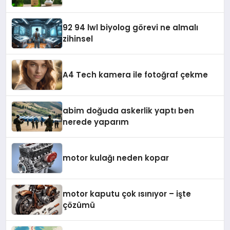
92 94 lwl biyolog görevi ne almalı
zihinsel
A4 Tech kamera ile fotoğraf çekme
abim doğuda askerlik yaptı ben
nerede yaparım
motor kulağı neden kopar
motor kaputu çok ısınıyor – işte
çözümü