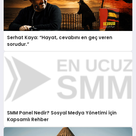
Serhat Kaya: “Hayat, cevabını en geç veren
sorudur.”
SMM Panel Nedir? Sosyal Medya Yönetimi İçin
Kapsamlı Rehber