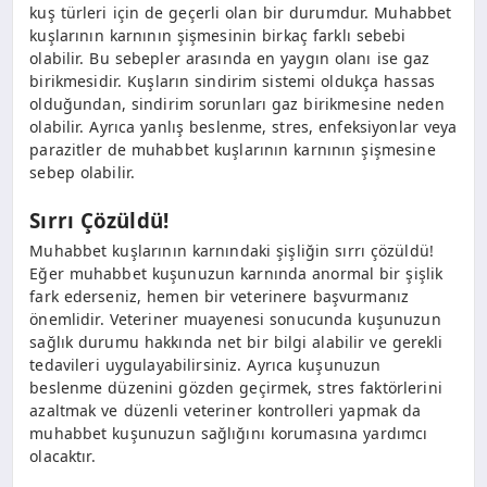
kuş türleri için de geçerli olan bir durumdur. Muhabbet
kuşlarının karnının şişmesinin birkaç farklı sebebi
olabilir. Bu sebepler arasında en yaygın olanı ise gaz
birikmesidir. Kuşların sindirim sistemi oldukça hassas
olduğundan, sindirim sorunları gaz birikmesine neden
olabilir. Ayrıca yanlış beslenme, stres, enfeksiyonlar veya
parazitler de muhabbet kuşlarının karnının şişmesine
sebep olabilir.
Sırrı Çözüldü!
Muhabbet kuşlarının karnındaki şişliğin sırrı çözüldü!
Eğer muhabbet kuşunuzun karnında anormal bir şişlik
fark ederseniz, hemen bir veterinere başvurmanız
önemlidir. Veteriner muayenesi sonucunda kuşunuzun
sağlık durumu hakkında net bir bilgi alabilir ve gerekli
tedavileri uygulayabilirsiniz. Ayrıca kuşunuzun
beslenme düzenini gözden geçirmek, stres faktörlerini
azaltmak ve düzenli veteriner kontrolleri yapmak da
muhabbet kuşunuzun sağlığını korumasına yardımcı
olacaktır.