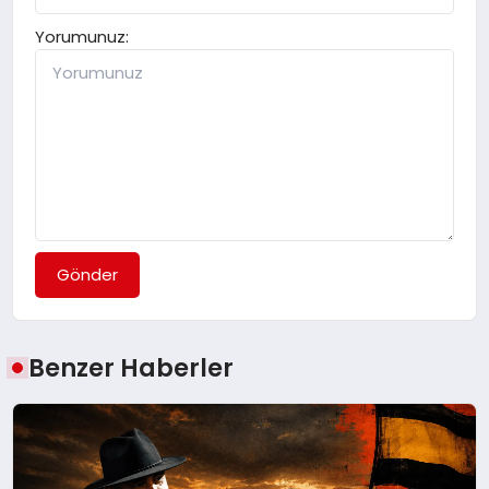
Yorumunuz:
Gönder
Benzer Haberler