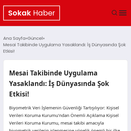
Sokak
Haber
ANA SAYFA
Ana Sayfa
Güncel
Mesai Takibinde Uygulama Yasaklandı: İş Dünyasında Şok
EKONOMI
Etkisi!
POLITIKA
Mesai Takibinde Uygulama
GÜNCEL
Yasaklandı: İş Dünyasında Şok
Etkisi!
KÜLTÜR SANAT
Biyometrik Veri İşlemenin Güvenliği Tartışılıyor: Kişisel
SAĞLIK
Verileri Koruma Kurumu’ndan Önemli Açıklama Kişisel
Verileri Koruma Kurumu, mesai takibi amacıyla
TEKNOLOJI
biyometrik verilerin işlenmesine yönelik önemli bir ilke