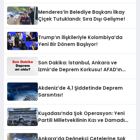
Menderes’in Belediye Başkanı İlkay
Çiçek Tutuklandı: Sıra Dışı Gelişme!
Trump’ın İlişkileriyle Kolombiya’da
Yeni Bir Dönem Başlıyor!
Son Dakika: İstanbul, Ankara ve
İzmir’de Deprem Korkusu! AFAD’ın
Verilerine Göre Az Önce Nerede
Sarsıntı Oldu?
Akdeniz’de 4,1 Şiddetinde Deprem
Sarsıntısı!
Kuşadası’nda Şok Operasyon: Yeni
Partili Milletvekilinin Kızı ve Damadı
Gözaltında!
Ankara’da Değnekçi Çetelerine Şok