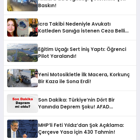
Baskın!
İcra Takibi Nedeniyle Avukatı
Katleden Sanığa İstenen Ceza Belli
Oldu!
Eğitim Uçağı Sert İniş Yaptı: Öğrenci
Pilot Yaralandı!
Yeni Motosikletle İlk Macera, Korkunç
Bir Kaza ile Sona Erdi!
Son Dakika: Türkiye’nin Dört Bir
Yanında Deprem Şoku! AFAD
Verilerine Göre En Son Hangi İllerde
Sallandı?
MHP’li Feti Yıldız’dan Şok Açıklama:
Çerçeve Yasa İçin 430 Tahmin!