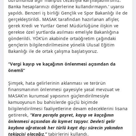
durumunda ağır mahpus cezasıyla karşılaşabilirsiniz.
Banka hesaplarınızı diğerlerine kullandırmayın.’ uyarısı
yapıldı. Benzeri iş birliği Gençlik ve Spor Bakanlığı ile de
gerçekleştirildi. MASAK tarafından hazırlanan afişler,
gerek Kredi ve Yurtlar Genel Müdürlüğüne ilişkin ve
gerekse özel yurtlarda asılması emeliyle Bakanlığına
gönderildi. YÖK’ün akabinde ortaöğretim çağındaki
gençlerin bilgilendirilmesine yönelik Ulusal Eğitim
Bakanlığı ile de ortak çalışma başlatıyoruz.
“Vergi kayıp ve kaçağının önlenmesi açısından da
önemli”
Şimşek, hata gelirlerinin aklanması ve terörün
finansmanının önlenmesi gayesiyle yasal mevzuat ve
MASAK’ın kurumsal yapısının güçlendirilmesiyle
kamuoyunun bu bahislerde güçlü biçimde
bilgilendirilmesi faaliyetlerine devam edeceklerini lisana
getirerek,
“Kara parayla gayret, kayıp ve kaçağının
önlenmesi açısından da kıymet taşıyor. Devleti gelir
kaybına uğratacak her türlü kayıt dışı sürecin yakından
takipçisi olacağız.”
tabirlerini kullandı.