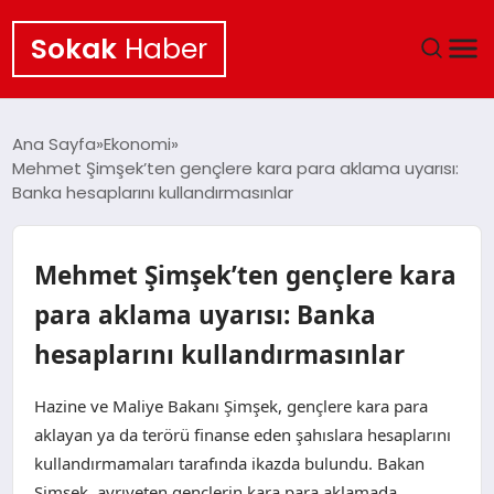
Sokak
Haber
ANA SAYFA
Ana Sayfa
Ekonomi
Mehmet Şimşek’ten gençlere kara para aklama uyarısı:
EKONOMI
Banka hesaplarını kullandırmasınlar
POLITIKA
Mehmet Şimşek’ten gençlere kara
GÜNCEL
para aklama uyarısı: Banka
hesaplarını kullandırmasınlar
KÜLTÜR SANAT
Hazine ve Maliye Bakanı Şimşek, gençlere kara para
SAĞLIK
aklayan ya da terörü finanse eden şahıslara hesaplarını
kullandırmamaları tarafında ikazda bulundu. Bakan
TEKNOLOJI
Şimşek, ayrıyeten gençlerin kara para aklamada