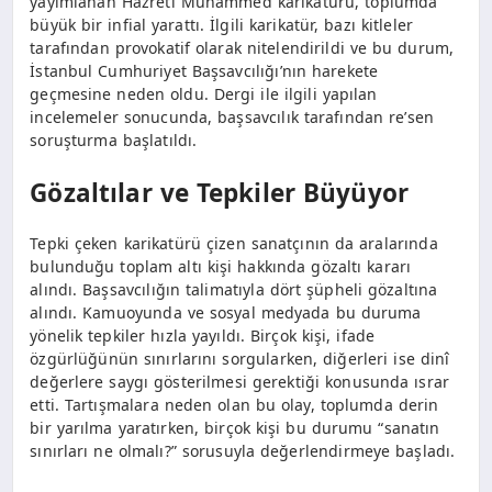
yayımlanan Hazreti Muhammed karikatürü, toplumda
büyük bir infial yarattı. İlgili karikatür, bazı kitleler
tarafından provokatif olarak nitelendirildi ve bu durum,
İstanbul Cumhuriyet Başsavcılığı’nın harekete
geçmesine neden oldu. Dergi ile ilgili yapılan
incelemeler sonucunda, başsavcılık tarafından re’sen
soruşturma başlatıldı.
Gözaltılar ve Tepkiler Büyüyor
Tepki çeken karikatürü çizen sanatçının da aralarında
bulunduğu toplam altı kişi hakkında gözaltı kararı
alındı. Başsavcılığın talimatıyla dört şüpheli gözaltına
alındı. Kamuoyunda ve sosyal medyada bu duruma
yönelik tepkiler hızla yayıldı. Birçok kişi, ifade
özgürlüğünün sınırlarını sorgularken, diğerleri ise dinî
değerlere saygı gösterilmesi gerektiği konusunda ısrar
etti. Tartışmalara neden olan bu olay, toplumda derin
bir yarılma yaratırken, birçok kişi bu durumu “sanatın
sınırları ne olmalı?” sorusuyla değerlendirmeye başladı.