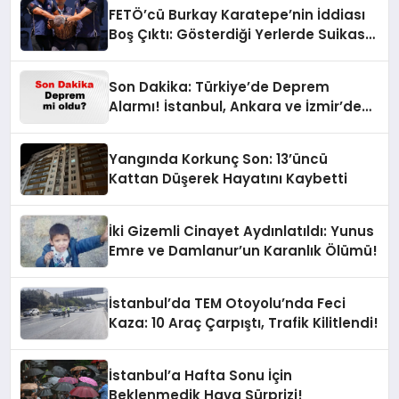
FETÖ’cü Burkay Karatepe’nin İddiası
Boş Çıktı: Gösterdiği Yerlerde Suikast
Timine Ait Silahlar Bulunamadı!
Son Dakika: Türkiye’de Deprem
Alarmı! İstanbul, Ankara ve İzmir’de
Son Gelişmeler
Yangında Korkunç Son: 13’üncü
Kattan Düşerek Hayatını Kaybetti
İki Gizemli Cinayet Aydınlatıldı: Yunus
Emre ve Damlanur’un Karanlık Ölümü!
İstanbul’da TEM Otoyolu’nda Feci
Kaza: 10 Araç Çarpıştı, Trafik Kilitlendi!
İstanbul’a Hafta Sonu İçin
Beklenmedik Hava Sürprizi!