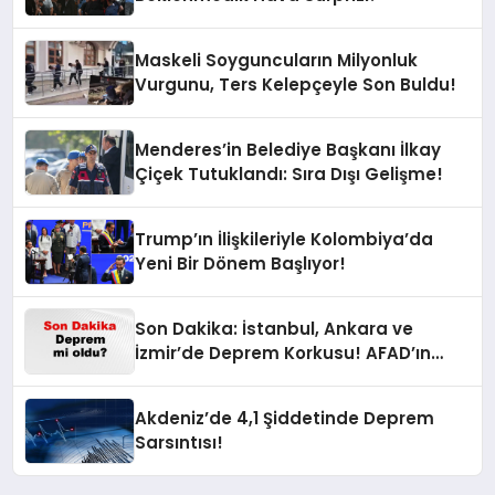
Maskeli Soyguncuların Milyonluk
Vurgunu, Ters Kelepçeyle Son Buldu!
Menderes’in Belediye Başkanı İlkay
Çiçek Tutuklandı: Sıra Dışı Gelişme!
Trump’ın İlişkileriyle Kolombiya’da
Yeni Bir Dönem Başlıyor!
Son Dakika: İstanbul, Ankara ve
İzmir’de Deprem Korkusu! AFAD’ın
Verilerine Göre Az Önce Nerede
Sarsıntı Oldu?
Akdeniz’de 4,1 Şiddetinde Deprem
Sarsıntısı!