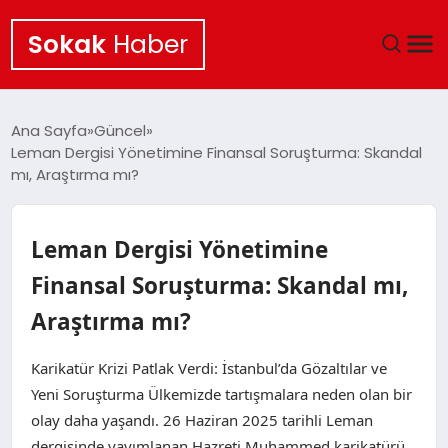
Sokak
Haber
ANA SAYFA
Ana Sayfa
Güncel
Leman Dergisi Yönetimine Finansal Soruşturma: Skandal
EKONOMI
mı, Araştırma mı?
POLITIKA
Leman Dergisi Yönetimine
GÜNCEL
Finansal Soruşturma: Skandal mı,
Araştırma mı?
KÜLTÜR SANAT
Karikatür Krizi Patlak Verdi: İstanbul’da Gözaltılar ve
SAĞLIK
Yeni Soruşturma Ülkemizde tartışmalara neden olan bir
olay daha yaşandı. 26 Haziran 2025 tarihli Leman
TEKNOLOJI
dergisinde yayımlanan Hazreti Muhammed karikatürü,