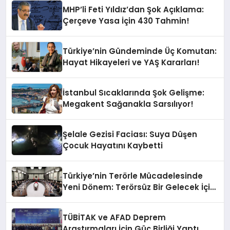
Sallandı?
MHP’li Feti Yıldız’dan Şok Açıklama:
Çerçeve Yasa İçin 430 Tahmin!
Türkiye’nin Gündeminde Üç Komutan:
Hayat Hikayeleri ve YAŞ Kararları!
İstanbul Sıcaklarında Şok Gelişme:
Megakent Sağanakla Sarsılıyor!
Şelale Gezisi Faciası: Suya Düşen
Çocuk Hayatını Kaybetti
Türkiye’nin Terörle Mücadelesinde
Yeni Dönem: Terörsüz Bir Gelecek İçin
Adımlar Atılıyor
TÜBİTAK ve AFAD Deprem
Araştırmaları İçin Güç Birliği Yaptı