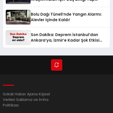
Bolu Dağı Tüneli’nde Yangın Alarmı:
Alevler İçinde Kaldı!
Son Dakika: Deprem İstanbul’dan
Ankara’ya, İzmir’e Kadar Şok Etkisi
Yarattı! AFAD’ın Verileriyle Sarsıcı
Gelişmeler 6 Ağustos 2026
Sokak Haber Ajansı Kişisel
Verileri Saklama ve İmha
Politikası