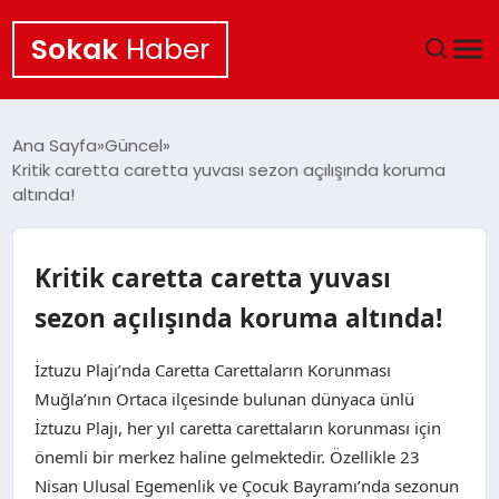
Sokak
Haber
ANA SAYFA
Ana Sayfa
Güncel
Kritik caretta caretta yuvası sezon açılışında koruma
EKONOMI
altında!
POLITIKA
Kritik caretta caretta yuvası
GÜNCEL
sezon açılışında koruma altında!
KÜLTÜR SANAT
İztuzu Plajı’nda Caretta Carettaların Korunması
Muğla’nın Ortaca ilçesinde bulunan dünyaca ünlü
SAĞLIK
İztuzu Plajı, her yıl caretta carettaların korunması için
önemli bir merkez haline gelmektedir. Özellikle 23
TEKNOLOJI
Nisan Ulusal Egemenlik ve Çocuk Bayramı’nda sezonun