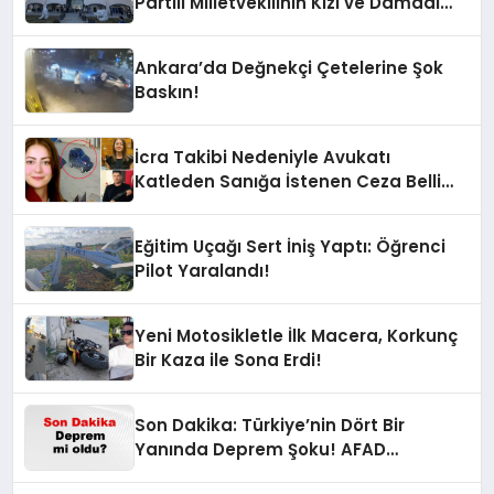
Partili Milletvekilinin Kızı ve Damadı
Gözaltında!
Ankara’da Değnekçi Çetelerine Şok
Baskın!
İcra Takibi Nedeniyle Avukatı
Katleden Sanığa İstenen Ceza Belli
Oldu!
Eğitim Uçağı Sert İniş Yaptı: Öğrenci
Pilot Yaralandı!
Yeni Motosikletle İlk Macera, Korkunç
Bir Kaza ile Sona Erdi!
Son Dakika: Türkiye’nin Dört Bir
Yanında Deprem Şoku! AFAD
Verilerine Göre En Son Hangi İllerde