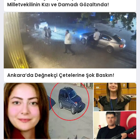
Milletvekilinin Kızı ve Damadı Gözaltında!
Ankara’da Değnekçi Çetelerine Şok Baskın!