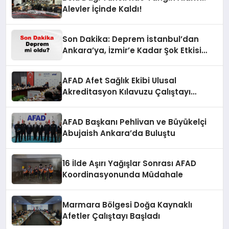
Alevler İçinde Kaldı!
Son Dakika: Deprem İstanbul’dan
Ankara’ya, İzmir’e Kadar Şok Etkisi
Yarattı! AFAD’ın Verileriyle Sarsıcı
Gelişmeler 6 Ağustos 2026
AFAD Afet Sağlık Ekibi Ulusal
Akreditasyon Kılavuzu Çalıştayı
Düzenlendi
AFAD Başkanı Pehlivan ve Büyükelçi
Abujaish Ankara’da Buluştu
16 İlde Aşırı Yağışlar Sonrası AFAD
Koordinasyonunda Müdahale
Marmara Bölgesi Doğa Kaynaklı
Afetler Çalıştayı Başladı