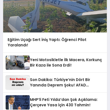
Eğitim Uçağı Sert İniş Yaptı: Öğrenci Pilot
Yaralandı!
Yeni Motosikletle İlk Macera, Korkunç
Bir Kaza ile Sona Erdi!
Son Dakika: Türkiye’nin Dört Bir
Yanında Deprem Şoku! AFAD
Verilerine Göre En Son Hangi İllerde
Sallandı?
MHP’li Feti Yıldız’dan Şok Açıklama:
Çerçeve Yasa İçin 430 Tahmin!