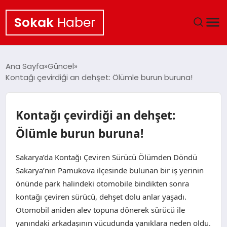
Sokak
Haber
ANA SAYFA
Ana Sayfa
Güncel
Kontağı çevirdiği an dehşet: Ölümle burun buruna!
EKONOMI
POLITIKA
Kontağı çevirdiği an dehşet:
Ölümle burun buruna!
GÜNCEL
Sakarya’da Kontağı Çeviren Sürücü Ölümden Döndü
KÜLTÜR SANAT
Sakarya’nın Pamukova ilçesinde bulunan bir iş yerinin
önünde park halindeki otomobile bindikten sonra
SAĞLIK
kontağı çeviren sürücü, dehşet dolu anlar yaşadı.
Otomobil aniden alev topuna dönerek sürücü ile
TEKNOLOJI
yanındaki arkadaşının vücudunda yanıklara neden oldu.