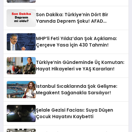
Son Dakika: Türkiye’nin Dört Bir
Yanında Deprem Şoku! AFAD
Verilerine Göre En Son Hangi İllerde
Sallandı?
MHP’li Feti Yıldız’dan Şok Açıklama:
Çerçeve Yasa İçin 430 Tahmin!
Türkiye’nin Gündeminde Üç Komutan:
Hayat Hikayeleri ve YAŞ Kararları!
İstanbul Sıcaklarında Şok Gelişme:
Megakent Sağanakla Sarsılıyor!
Şelale Gezisi Faciası: Suya Düşen
Çocuk Hayatını Kaybetti