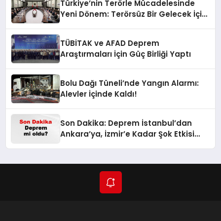
Türkiye’nin Terörle Mücadelesinde
Yeni Dönem: Terörsüz Bir Gelecek İçin
Adımlar Atılıyor
TÜBİTAK ve AFAD Deprem
Araştırmaları İçin Güç Birliği Yaptı
Bolu Dağı Tüneli’nde Yangın Alarmı:
Alevler İçinde Kaldı!
Son Dakika: Deprem İstanbul’dan
Ankara’ya, İzmir’e Kadar Şok Etkisi
Yarattı! AFAD’ın Verileriyle Sarsıcı
Gelişmeler 6 Ağustos 2026