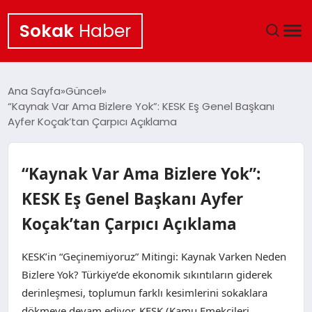
Sokak
Haber
ANA SAYFA
Ana Sayfa
Güncel
“Kaynak Var Ama Bizlere Yok”: KESK Eş Genel Başkanı
EKONOMI
Ayfer Koçak’tan Çarpıcı Açıklama
POLITIKA
“Kaynak Var Ama Bizlere Yok”:
GÜNCEL
KESK Eş Genel Başkanı Ayfer
Koçak’tan Çarpıcı Açıklama
KÜLTÜR SANAT
KESK’in “Geçinemiyoruz” Mitingi: Kaynak Varken Neden
SAĞLIK
Bizlere Yok? Türkiye’de ekonomik sıkıntıların giderek
derinleşmesi, toplumun farklı kesimlerini sokaklara
TEKNOLOJI
dökmeye devam ediyor. KESK (Kamu Emekçileri