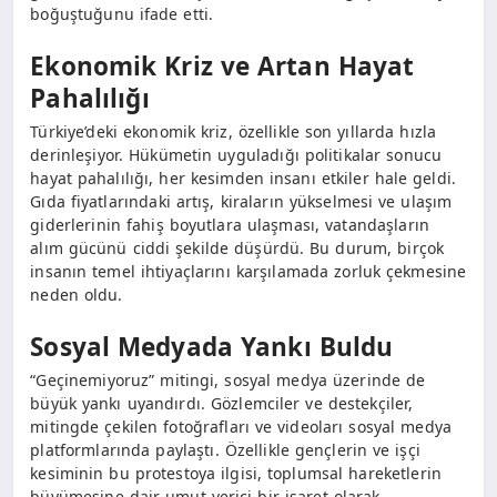
boğuştuğunu ifade etti.
Ekonomik Kriz ve Artan Hayat
Pahalılığı
Türkiye’deki ekonomik kriz, özellikle son yıllarda hızla
derinleşiyor. Hükümetin uyguladığı politikalar sonucu
hayat pahalılığı, her kesimden insanı etkiler hale geldi.
Gıda fiyatlarındaki artış, kiraların yükselmesi ve ulaşım
giderlerinin fahiş boyutlara ulaşması, vatandaşların
alım gücünü ciddi şekilde düşürdü. Bu durum, birçok
insanın temel ihtiyaçlarını karşılamada zorluk çekmesine
neden oldu.
Sosyal Medyada Yankı Buldu
“Geçinemiyoruz” mitingi, sosyal medya üzerinde de
büyük yankı uyandırdı. Gözlemciler ve destekçiler,
mitingde çekilen fotoğrafları ve videoları sosyal medya
platformlarında paylaştı. Özellikle gençlerin ve işçi
kesiminin bu protestoya ilgisi, toplumsal hareketlerin
büyümesine dair umut verici bir işaret olarak