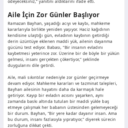
ödeyeceksiniz,” yanıtını aldıklarını ifade etti.
Aile İçin Zor Günler Başlıyor
Ramazan Bayhan, yaşadığı acıyı ve kaybı, mahkeme
kararlarıyla birlikte yeniden yaşıyor. Haciz kağıdının
kendisine ulaştığı gün, evladının kaybının getirdiği
derin üzüntüye eklenen maddi yük, ailenin dayanma
gücünü test ediyor. Babası, “Bir insanın evladını
kaybetmesi yeterince zor. Üzerine bir de böyle bir yükün
gelmesi, insanı gerçekten çökertiyor,” şeklinde
duygularını dile getirdi.
Aile, mali sıkıntılar nedeniyle zor günler geçirmeye
devam ediyor. Mahkeme kararları ve tazminat talepleri,
Bayhan ailesinin hayatını daha da karmaşık hale
getiriyor. Kayıp bir evladın acısını yaşarken, aynı
zamanda baskı altında tutulan bir maddi yükle baş
etmeye çalışmak her babanın üstesinden gelemeyeceği
bir durum. Bayhan, “Bir yere kadar dayanır insan. Ama
bu durum, insanı fazlasıyla yıpratıyor,” diyerek sürecin
zorluğuna dikkat çekti.