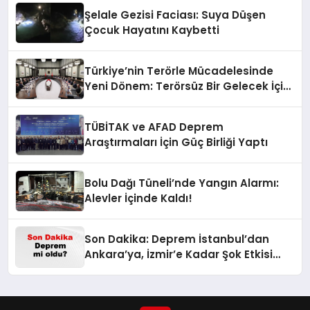
Şelale Gezisi Faciası: Suya Düşen
Çocuk Hayatını Kaybetti
Türkiye’nin Terörle Mücadelesinde
Yeni Dönem: Terörsüz Bir Gelecek İçin
Adımlar Atılıyor
TÜBİTAK ve AFAD Deprem
Araştırmaları İçin Güç Birliği Yaptı
Bolu Dağı Tüneli’nde Yangın Alarmı:
Alevler İçinde Kaldı!
Son Dakika: Deprem İstanbul’dan
Ankara’ya, İzmir’e Kadar Şok Etkisi
Yarattı! AFAD’ın Verileriyle Sarsıcı
Gelişmeler 6 Ağustos 2026