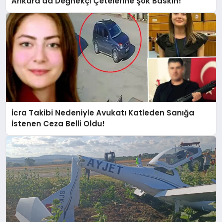
Ankara’da Değnekçi Çetelerine Şok Baskın!
İcra Takibi Nedeniyle Avukatı Katleden Sanığa
İstenen Ceza Belli Oldu!