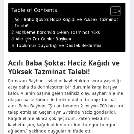
Table of Contents
Acılı Baba Şokta: Haciz Kağıdı ve Yüksek Tazminat
Talebi!
Mahkeme Kararıyla Gelen Tazminat Yükü
Aile İçin Zor Günler Başlıyor
Toplumun Duyarlılığı ve Destek Beklentisi
Acılı Baba Şokta: Haciz Kağıdı ve
Yüksek Tazminat Talebi!
Ramazan Bayhan, evladını kaybettikten sonra yaşadığı
acıyı daha da derinleştiren bir durumla karşı karşıya
kaldı. Ailenin başına gelen talihsiz olay, Bayhan’ın eline
ulaşan haciz kağıdı ile birlikte daha da trajik bir hal
aldı. Baba Bayhan, “Şu an benden 2 milyon 700 bin lira
talep etmişler. Geçen ayın 27’sinde haciz gönderildi.
Kağıdı elime alınca şok geçirdim. Zaten evladımı
kaybetmişim, kağıdı aldım oturdum hüngür hüngür
ağladım,” şeklinde duygularını ifade etti.