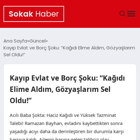
Sokak
Haber
ANA SAYFA
Ana Sayfa
Güncel
Kayıp Evlat ve Borç Şoku: “Kağıdı Elime Aldım, Gözyaşlarım
EKONOMI
Sel Oldu!”
POLITIKA
Kayıp Evlat ve Borç Şoku: “Kağıdı
GÜNCEL
Elime Aldım, Gözyaşlarım Sel
Oldu!”
KÜLTÜR SANAT
Acılı Baba Şokta: Haciz Kağıdı ve Yüksek Tazminat
SAĞLIK
Talebi! Ramazan Bayhan, evladını kaybettikten sonra
yaşadığı acıyı daha da derinleştiren bir durumla karşı
TEKNOLOJI
karşıya kaldı. Ailenin başına gelen talihsiz olay,