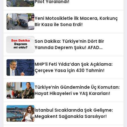
Pilot Yaralandı!
Yeni Motosikletle İlk Macera, Korkunç
Bir Kaza ile Sona Erdi!
Son Dakika: Türkiye’nin Dört Bir
Yanında Deprem Şoku! AFAD
Verilerine Göre En Son Hangi İllerde
Sallandı?
MHP’li Feti Yıldız’dan Şok Açıklama:
Çerçeve Yasa İçin 430 Tahmin!
Türkiye’nin Gündeminde Üç Komutan:
Hayat Hikayeleri ve YAŞ Kararları!
İstanbul Sıcaklarında Şok Gelişme:
Megakent Sağanakla Sarsılıyor!