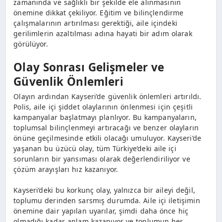
zamanında ve sağlıklı bir şekilde ele alınmasının
önemine dikkat çekiliyor. Eğitim ve bilinçlendirme
çalışmalarının artırılması gerektiği, aile içindeki
gerilimlerin azaltılması adına hayati bir adım olarak
görülüyor.
Olay Sonrası Gelişmeler ve
Güvenlik Önlemleri
Olayın ardından Kayseri’de güvenlik önlemleri artırıldı.
Polis, aile içi şiddet olaylarının önlenmesi için çeşitli
kampanyalar başlatmayı planlıyor. Bu kampanyaların,
toplumsal bilinçlenmeyi artıracağı ve benzer olayların
önüne geçilmesinde etkili olacağı umuluyor. Kayseri’de
yaşanan bu üzücü olay, tüm Türkiye’deki aile içi
sorunların bir yansıması olarak değerlendiriliyor ve
çözüm arayışları hız kazanıyor.
Kayseri’deki bu korkunç olay, yalnızca bir aileyi değil,
toplumu derinden sarsmış durumda. Aile içi iletişimin
önemine dair yapılan uyarılar, şimdi daha önce hiç
olmadığı kadar anlam kazanıyor ve toplumun her