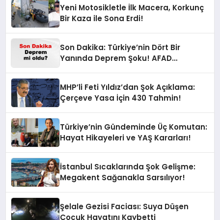
Yeni Motosikletle İlk Macera, Korkunç
Bir Kaza ile Sona Erdi!
Son Dakika: Türkiye’nin Dört Bir
Yanında Deprem Şoku! AFAD
Verilerine Göre En Son Hangi İllerde
Sallandı?
MHP’li Feti Yıldız’dan Şok Açıklama:
Çerçeve Yasa İçin 430 Tahmin!
Türkiye’nin Gündeminde Üç Komutan:
Hayat Hikayeleri ve YAŞ Kararları!
İstanbul Sıcaklarında Şok Gelişme:
Megakent Sağanakla Sarsılıyor!
Şelale Gezisi Faciası: Suya Düşen
Çocuk Hayatını Kaybetti