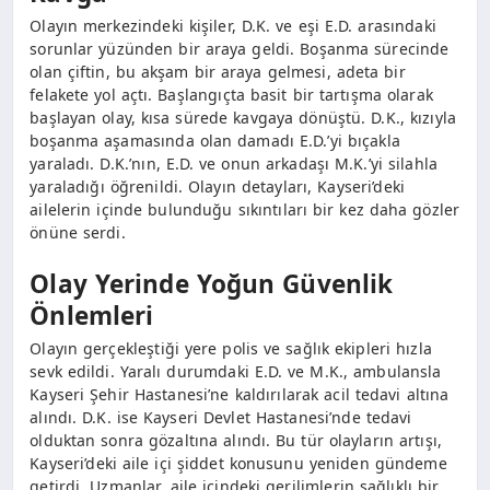
Olayın merkezindeki kişiler, D.K. ve eşi E.D. arasındaki
sorunlar yüzünden bir araya geldi. Boşanma sürecinde
olan çiftin, bu akşam bir araya gelmesi, adeta bir
felakete yol açtı. Başlangıçta basit bir tartışma olarak
başlayan olay, kısa sürede kavgaya dönüştü. D.K., kızıyla
boşanma aşamasında olan damadı E.D.’yi bıçakla
yaraladı. D.K.’nın, E.D. ve onun arkadaşı M.K.’yi silahla
yaraladığı öğrenildi. Olayın detayları, Kayseri’deki
ailelerin içinde bulunduğu sıkıntıları bir kez daha gözler
önüne serdi.
Olay Yerinde Yoğun Güvenlik
Önlemleri
Olayın gerçekleştiği yere polis ve sağlık ekipleri hızla
sevk edildi. Yaralı durumdaki E.D. ve M.K., ambulansla
Kayseri Şehir Hastanesi’ne kaldırılarak acil tedavi altına
alındı. D.K. ise Kayseri Devlet Hastanesi’nde tedavi
olduktan sonra gözaltına alındı. Bu tür olayların artışı,
Kayseri’deki aile içi şiddet konusunu yeniden gündeme
getirdi. Uzmanlar, aile içindeki gerilimlerin sağlıklı bir