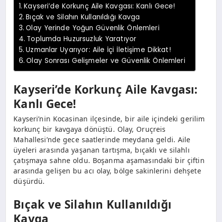
Kayseri’de Korkunç Aile Kavgası: Kanlı Gece!
Bıçak ve Silahın Kullanıldığı Kavga
Olay Yerinde Yoğun Güvenlik Önlemleri
Toplumda Huzursuzluk Yaratıyor
Uzmanlar Uyarıyor: Aile İçi İletişime Dikkat!
Olay Sonrası Gelişmeler ve Güvenlik Önlemleri
Kayseri’de Korkunç Aile Kavgası:
Kanlı Gece!
Kayseri’nin Kocasinan ilçesinde, bir aile içindeki gerilim
korkunç bir kavgaya dönüştü. Olay, Oruçreis
Mahallesi’nde gece saatlerinde meydana geldi. Aile
üyeleri arasında yaşanan tartışma, bıçaklı ve silahlı
çatışmaya sahne oldu. Boşanma aşamasındaki bir çiftin
arasında gelişen bu acı olay, bölge sakinlerini dehşete
düşürdü.
Bıçak ve Silahın Kullanıldığı
Kavga