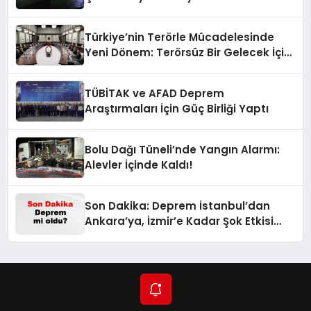
Türkiye’nin Terörle Mücadelesinde
Yeni Dönem: Terörsüz Bir Gelecek İçin
Adımlar Atılıyor
TÜBİTAK ve AFAD Deprem
Araştırmaları İçin Güç Birliği Yaptı
Bolu Dağı Tüneli’nde Yangın Alarmı:
Alevler İçinde Kaldı!
Son Dakika: Deprem İstanbul’dan
Ankara’ya, İzmir’e Kadar Şok Etkisi
Yarattı! AFAD’ın Verileriyle Sarsıcı
Gelişmeler 6 Ağustos 2026