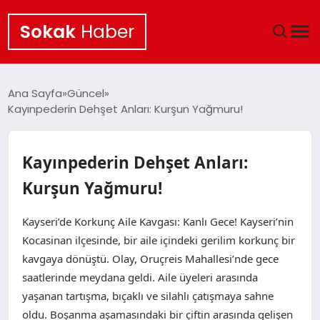
Sokak
Haber
ANA SAYFA
Ana Sayfa
Güncel
Kayınpederin Dehşet Anları: Kurşun Yağmuru!
EKONOMI
POLITIKA
Kayınpederin Dehşet Anları:
Kurşun Yağmuru!
GÜNCEL
Kayseri’de Korkunç Aile Kavgası: Kanlı Gece! Kayseri’nin
KÜLTÜR SANAT
Kocasinan ilçesinde, bir aile içindeki gerilim korkunç bir
kavgaya dönüştü. Olay, Oruçreis Mahallesi’nde gece
SAĞLIK
saatlerinde meydana geldi. Aile üyeleri arasında
yaşanan tartışma, bıçaklı ve silahlı çatışmaya sahne
TEKNOLOJI
oldu. Boşanma aşamasındaki bir çiftin arasında gelişen