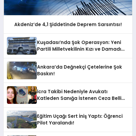
Akdeniz’de 4,1 Şiddetinde Deprem Sarsıntısı!
Kuşadası’nda Şok Operasyon: Yeni
Partili Milletvekilinin Kızı ve Damadı
Gözaltında!
Ankara’da Değnekçi Çetelerine Şok
Baskın!
İcra Takibi Nedeniyle Avukatı
Katleden Sanığa İstenen Ceza Belli
Oldu!
Eğitim Uçağı Sert İniş Yaptı: Öğrenci
Pilot Yaralandı!