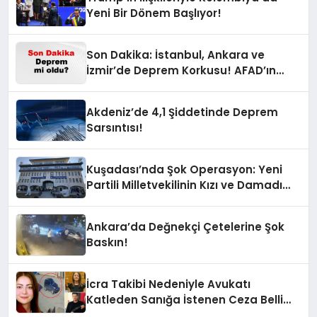
Yeni Bir Dönem Başlıyor!
Son Dakika: İstanbul, Ankara ve
İzmir’de Deprem Korkusu! AFAD’ın
Verilerine Göre Az Önce Nerede
Sarsıntı Oldu?
Akdeniz’de 4,1 Şiddetinde Deprem
Sarsıntısı!
Kuşadası’nda Şok Operasyon: Yeni
Partili Milletvekilinin Kızı ve Damadı
Gözaltında!
Ankara’da Değnekçi Çetelerine Şok
Baskın!
İcra Takibi Nedeniyle Avukatı
Katleden Sanığa İstenen Ceza Belli
Oldu!