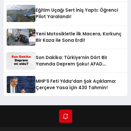
Eğitim Uçağı Sert İniş Yaptı: Öğrenci
Pilot Yaralandı!
Yeni Motosikletle İlk Macera, Korkunç
Bir Kaza ile Sona Erdi!
Son Dakika: Türkiye’nin Dört Bir
Yanında Deprem Şoku! AFAD
Verilerine Göre En Son Hangi İllerde
Sallandı?
MHP’li Feti Yıldız’dan Şok Açıklama:
Çerçeve Yasa İçin 430 Tahmin!