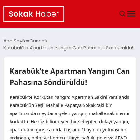
Sokak
Haber
ANA SAYFA
Ana Sayfa
Güncel
Karabük’te Apartman Yangını Can Pahasına Söndürüldü!
EKONOMI
POLITIKA
Karabük’te Apartman Yangını Can
Pahasına Söndürüldü!
GÜNCEL
Karabük’te Korkutan Yangın: Apartman Sakini Yaralandı!
KÜLTÜR SANAT
Karabük’ün Yeşil Mahalle Papatya Sokak’taki bir
apartmanda meydana gelen yangın, mahalle sakinlerini
SAĞLIK
korkuttu. Henüz bilinmeyen bir sebepten dolayı yangın,
apartmanın giriş katında başladı. Olayın duyulmasının
TEKNOLOJI
ardından, bölgeye hemen itfaiye, sağlık, polis ve AFAD