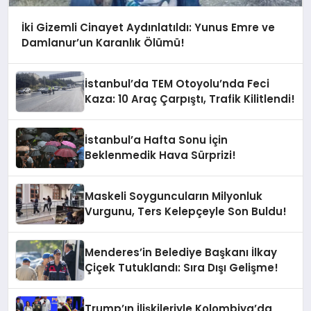
İki Gizemli Cinayet Aydınlatıldı: Yunus Emre ve
Damlanur’un Karanlık Ölümü!
İstanbul’da TEM Otoyolu’nda Feci
Kaza: 10 Araç Çarpıştı, Trafik Kilitlendi!
İstanbul’a Hafta Sonu İçin
Beklenmedik Hava Sürprizi!
Maskeli Soyguncuların Milyonluk
Vurgunu, Ters Kelepçeyle Son Buldu!
Menderes’in Belediye Başkanı İlkay
Çiçek Tutuklandı: Sıra Dışı Gelişme!
Trump’ın İlişkileriyle Kolombiya’da