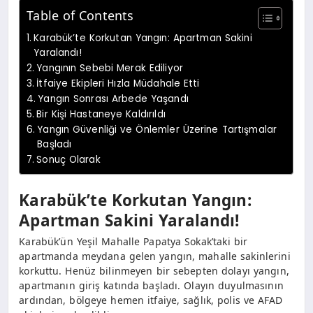
Table of Contents
Karabük’te Korkutan Yangın: Apartman Sakini
Yaralandı!
Yangının Sebebi Merak Ediliyor
İtfaiye Ekipleri Hızla Müdahale Etti
Yangın Sonrası Arbede Yaşandı
Bir Kişi Hastaneye Kaldırıldı
Yangın Güvenliği ve Önlemler Üzerine Tartışmalar
Başladı
Sonuç Olarak
Karabük’te Korkutan Yangın:
Apartman Sakini Yaralandı!
Karabük’ün Yeşil Mahalle Papatya Sokak’taki bir
apartmanda meydana gelen yangın, mahalle sakinlerini
korkuttu. Henüz bilinmeyen bir sebepten dolayı yangın,
apartmanın giriş katında başladı. Olayın duyulmasının
ardından, bölgeye hemen itfaiye, sağlık, polis ve AFAD