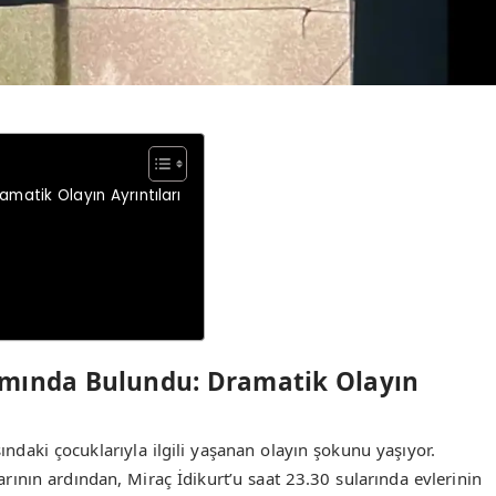
matik Olayın Ayrıntıları
amında Bulundu: Dramatik Olayın
ndaki çocuklarıyla ilgili yaşanan olayın şokunu yaşıyor.
ının ardından, Miraç İdikurt’u saat 23.30 sularında evlerinin