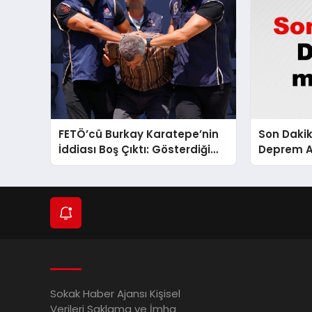
FETÖ’cü Burkay Karatepe’nin
Son Dakik
İddiası Boş Çıktı: Gösterdiği
Deprem Al
Yerlerde Suikast Timine Ait
Ankara ve
Silahlar Bulunamadı!
Gelişmele
Sokak Haber Ajansı Kişisel
Verileri Saklama ve İmha