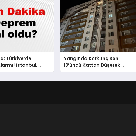
a: Türkiye’de
Yangında Korkunç Son:
armı! İstanbul,
13’üncü Kattan Düşerek
 İzmir’de Son
Hayatını Kaybetti
r