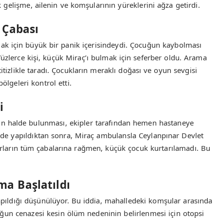
gelişme, ailenin ve komşularının yüreklerini ağza getirdi.
 Çabası
ak için büyük bir panik içerisindeydi. Çocuğun kaybolması
üzlerce kişi, küçük Miraç’ı bulmak için seferber oldu. Arama
itizlikle taradı. Çocukların meraklı doğası ve oyun sevgisi
ölgeleri kontrol etti.
i
n halde bulunması, ekipler tarafından hemen hastaneye
inde yapıldıktan sonra, Miraç ambulansla Ceylanpınar Devlet
rların tüm çabalarına rağmen, küçük çocuk kurtarılamadı. Bu
a Başlatıldı
kapıldığı düşünülüyor. Bu iddia, mahalledeki komşular arasında
uğun cenazesi kesin ölüm nedeninin belirlenmesi için otopsi