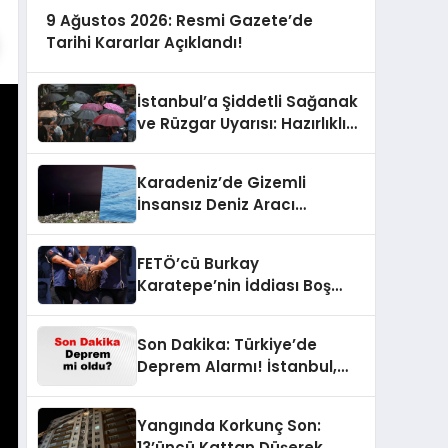
9 Ağustos 2026: Resmi Gazete’de
Tarihi Kararlar Açıklandı!
İstanbul’a Şiddetli Sağanak
ve Rüzgar Uyarısı: Hazırlıklı
Olun!
Karadeniz’de Gizemli
İnsansız Deniz Aracı
Keşfedildi!
FETÖ’cü Burkay
Karatepe’nin İddiası Boş
Çıktı: Gösterdiği Yerlerde
Suikast Timine Ait Silahlar
Son Dakika: Türkiye’de
Bulunamadı!
Deprem Alarmı! İstanbul,
Ankara ve İzmir’de Son
Gelişmeler
Yangında Korkunç Son:
13’üncü Kattan Düşerek