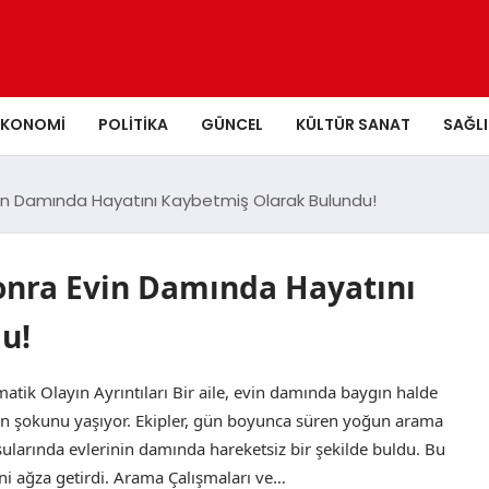
EKONOMI
POLITIKA
GÜNCEL
KÜLTÜR SANAT
SAĞLI
vin Damında Hayatını Kaybetmiş Olarak Bulundu!
Sonra Evin Damında Hayatını
u!
tik Olayın Ayrıntıları Bir aile, evin damında baygın halde
ayın şokunu yaşıyor. Ekipler, gün boyunca süren yoğun arama
sularında evlerinin damında hareketsiz bir şekilde buldu. Bu
ni ağza getirdi. Arama Çalışmaları ve…