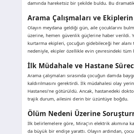
damında hareketsiz bir şekilde buldu. Bu dramatik 
Arama Çalışmaları ve Ekiplerin
Olayın meydana geldiği gün, aile çocuklarını bulm
üzerine, hemen güvenlik güçlerine haber verildi. Y
kurtarma ekipleri, çocuğun gidebileceği her alanı t
nedeniyle, ekipler özellikle evin çevresindeki tüm b
İlk Müdahale ve Hastane Sürec
Arama çalışmaları sırasında çocuğun damda baygı
kaldırılmasını gerektirdi. İlk müdahalesi olay yer
Hastanesi’ne götürüldü. Ancak, hastanedeki dokto
trajik durum, ailesini derin bir üzüntüye boğdu.
Ölüm Nedeni Üzerine Soruşturm
İlk belirlemelere göre, Miraç’ın elektrik akımına 
da büyük bir endişe yarattı. Olayın ardından, çoc