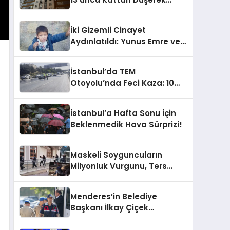
Hayatını Kaybetti
İki Gizemli Cinayet
Aydınlatıldı: Yunus Emre ve
Damlanur’un Karanlık
Ölümü!
İstanbul’da TEM
Otoyolu’nda Feci Kaza: 10
Araç Çarpıştı, Trafik
Kilitlendi!
İstanbul’a Hafta Sonu İçin
Beklenmedik Hava Sürprizi!
Maskeli Soyguncuların
Milyonluk Vurgunu, Ters
Kelepçeyle Son Buldu!
Menderes’in Belediye
Başkanı İlkay Çiçek
Tutuklandı: Sıra Dışı