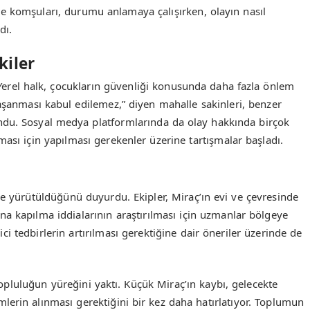
ve komşuları, durumu anlamaya çalışırken, olayın nasıl
dı.
kiler
Yerel halk, çocukların güvenliği konusunda daha fazla önlem
yaşanması kabul edilemez,” diyen mahalle sakinleri, benzer
ndu. Sosyal medya platformlarında da olay hakkında birçok
ası için yapılması gerekenler üzerine tartışmalar başladı.
likle yürütüldüğünü duyurdu. Ekipler, Miraç’ın evi ve çevresinde
a kapılma iddialarının araştırılması için uzmanlar bölgeye
eyici tedbirlerin artırılması gerektiğine dair öneriler üzerinde de
topluluğun yüreğini yaktı. Küçük Miraç’ın kaybı, gelecekte
erin alınması gerektiğini bir kez daha hatırlatıyor. Toplumun