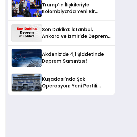
Gelişme!
Trump’ın İlişkileriyle
Kolombiya’da Yeni Bir
Dönem Başlıyor!
Son Dakika: İstanbul,
Ankara ve İzmir’de Deprem
Korkusu! AFAD’ın Verilerine
Göre Az Önce Nerede
Akdeniz’de 4,1 Şiddetinde
Sarsıntı Oldu?
Deprem Sarsıntısı!
Kuşadası’nda Şok
Operasyon: Yeni Partili
Milletvekilinin Kızı ve Damadı
Gözaltında!