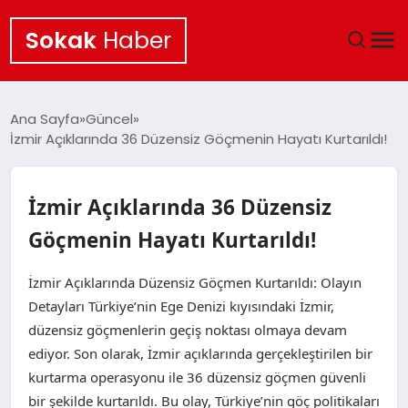
Sokak
Haber
ANA SAYFA
Ana Sayfa
Güncel
İzmir Açıklarında 36 Düzensiz Göçmenin Hayatı Kurtarıldı!
EKONOMI
POLITIKA
İzmir Açıklarında 36 Düzensiz
Göçmenin Hayatı Kurtarıldı!
GÜNCEL
İzmir Açıklarında Düzensiz Göçmen Kurtarıldı: Olayın
KÜLTÜR SANAT
Detayları Türkiye’nin Ege Denizi kıyısındaki İzmir,
düzensiz göçmenlerin geçiş noktası olmaya devam
SAĞLIK
ediyor. Son olarak, İzmir açıklarında gerçekleştirilen bir
kurtarma operasyonu ile 36 düzensiz göçmen güvenli
TEKNOLOJI
bir şekilde kurtarıldı. Bu olay, Türkiye’nin göç politikaları