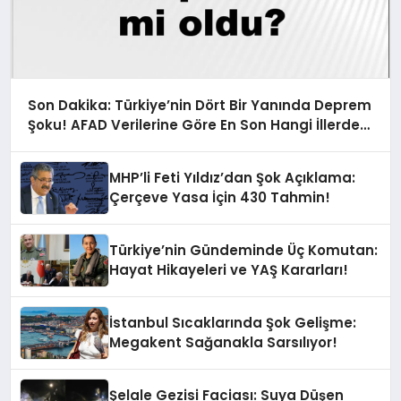
Son Dakika: Türkiye’nin Dört Bir Yanında Deprem
Şoku! AFAD Verilerine Göre En Son Hangi İllerde
Sallandı?
MHP’li Feti Yıldız’dan Şok Açıklama:
Çerçeve Yasa İçin 430 Tahmin!
Türkiye’nin Gündeminde Üç Komutan:
Hayat Hikayeleri ve YAŞ Kararları!
İstanbul Sıcaklarında Şok Gelişme:
Megakent Sağanakla Sarsılıyor!
Şelale Gezisi Faciası: Suya Düşen