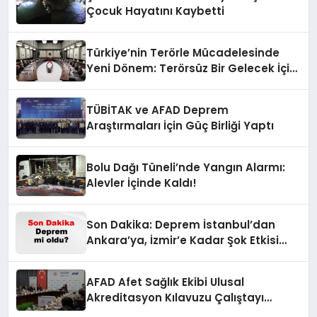
Çocuk Hayatını Kaybetti
Türkiye’nin Terörle Mücadelesinde
Yeni Dönem: Terörsüz Bir Gelecek İçin
Adımlar Atılıyor
TÜBİTAK ve AFAD Deprem
Araştırmaları İçin Güç Birliği Yaptı
Bolu Dağı Tüneli’nde Yangın Alarmı:
Alevler İçinde Kaldı!
Son Dakika: Deprem İstanbul’dan
Ankara’ya, İzmir’e Kadar Şok Etkisi
Yarattı! AFAD’ın Verileriyle Sarsıcı
Gelişmeler 6 Ağustos 2026
AFAD Afet Sağlık Ekibi Ulusal
Akreditasyon Kılavuzu Çalıştayı
Düzenlendi