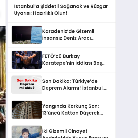
İstanbul’a Şiddetli Sağanak ve Rüzgar
Uyarısı: Hazırlıklı Olun!
Karadeniz’de Gizemli
İnsansız Deniz Aracı
Keşfedildi!
FETÖ’cü Burkay
Karatepe’nin İddiası Boş
Çıktı: Gösterdiği Yerlerde
Suikast Timine Ait Silahlar
Son Dakika: Türkiye’de
Bulunamadı!
Deprem Alarmı! İstanbul,
Ankara ve İzmir’de Son
Gelişmeler
Yangında Korkunç Son:
13’üncü Kattan Düşerek
Hayatını Kaybetti
İki Gizemli Cinayet
Aydınlatıldı: Yunus Emre ve