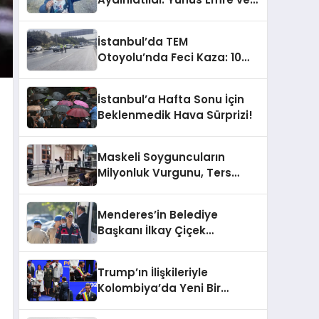
Damlanur’un Karanlık
Ölümü!
İstanbul’da TEM
Otoyolu’nda Feci Kaza: 10
Araç Çarpıştı, Trafik
Kilitlendi!
İstanbul’a Hafta Sonu İçin
Beklenmedik Hava Sürprizi!
Maskeli Soyguncuların
Milyonluk Vurgunu, Ters
Kelepçeyle Son Buldu!
Menderes’in Belediye
Başkanı İlkay Çiçek
Tutuklandı: Sıra Dışı
Gelişme!
Trump’ın İlişkileriyle
Kolombiya’da Yeni Bir
Dönem Başlıyor!