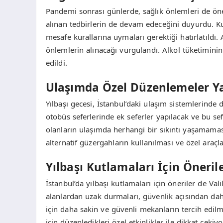
Pandemi sonrası günlerde, sağlık önlemleri de önem
alınan tedbirlerin de devam edeceğini duyurdu. Ku
mesafe kurallarına uymaları gerektiği hatırlatıldı.
önlemlerin alınacağı vurgulandı. Alkol tüketiminin 
edildi.
Ulaşımda Özel Düzenlemeler Y
Yılbaşı gecesi, İstanbul’daki ulaşım sistemlerinde 
otobüs seferlerinde ek seferler yapılacak ve bu sef
olanların ulaşımda herhangi bir sıkıntı yaşamamas
alternatif güzergahların kullanılması ve özel ara
Yılbaşı Kutlamaları İçin Öneril
İstanbul’da yılbaşı kutlamaları için öneriler de Vali
alanlardan uzak durmaları, güvenlik açısından daha 
için daha sakin ve güvenli mekanların tercih edilmes
için düzenledikleri özel etkinlikler ile dikkat çekiyo