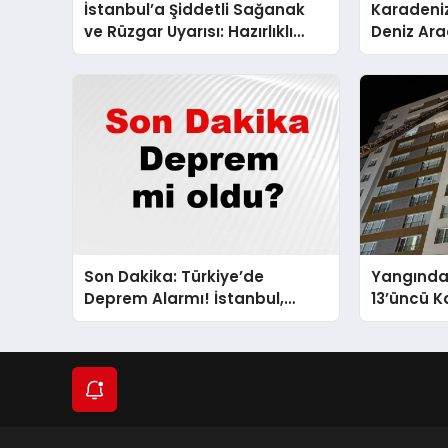
İstanbul’a Şiddetli Sağanak
Karadeniz
ve Rüzgar Uyarısı: Hazırlıklı
Deniz Ara
Olun!
Son Dakika: Türkiye’de
Yangında
Deprem Alarmı! İstanbul,
13’üncü K
Ankara ve İzmir’de Son
Hayatını 
Gelişmeler