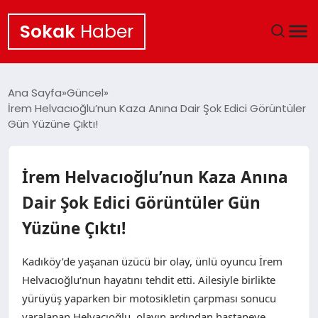
Sokak
Haber
ANA SAYFA
Ana Sayfa
Güncel
İrem Helvacıoğlu’nun Kaza Anına Dair Şok Edici Görüntüler
EKONOMI
Gün Yüzüne Çıktı!
POLITIKA
İrem Helvacıoğlu’nun Kaza Anına
GÜNCEL
Dair Şok Edici Görüntüler Gün
Yüzüne Çıktı!
KÜLTÜR SANAT
Kadıköy’de yaşanan üzücü bir olay, ünlü oyuncu İrem
SAĞLIK
Helvacıoğlu‘nun hayatını tehdit etti. Ailesiyle birlikte
yürüyüş yaparken bir motosikletin çarpması sonucu
TEKNOLOJI
yaralanan Helvacıoğlu, olayın ardından hastaneye