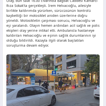
Olay, dün saat 16.00 civarında Bağdat Caddesi Kantarcı
Rıza Sokak’ta gerçekleşti. İrem Helvacıoğlu, ailesiyle
birlikte kaldırımda yürürken, sürücüsünün kontrolü
kaybettiği bir motosiklet aniden üzerlerine doğru
yöneldi. Motosikletin çarpması sonucu, Helvacıoğlu ve
eşi yaralandı. Olayın hemen ardından acil sağlık ve polis
ekipleri olay yerine intikal etti. Ambulansla hastaneye
kaldırılan Helvacıoğlu ve eşinin sağlık durumlarının iyi
olduğu bildirildi. Kazayla ilgili olarak başlatılan
soruşturma devam ediyor.