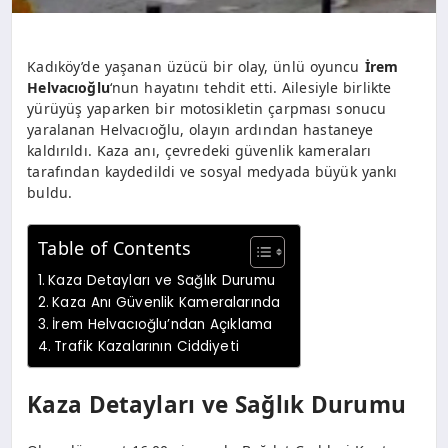
Kadıköy’de yaşanan üzücü bir olay, ünlü oyuncu
İrem
Helvacıoğlu
‘nun hayatını tehdit etti. Ailesiyle birlikte
yürüyüş yaparken bir motosikletin çarpması sonucu
yaralanan Helvacıoğlu, olayın ardından hastaneye
kaldırıldı. Kaza anı, çevredeki güvenlik kameraları
tarafından kaydedildi ve sosyal medyada büyük yankı
buldu.
Table of Contents
Kaza Detayları ve Sağlık Durumu
Kaza Anı Güvenlik Kameralarında
İrem Helvacıoğlu’ndan Açıklama
Trafik Kazalarının Ciddiyeti
Kaza Detayları ve Sağlık Durumu