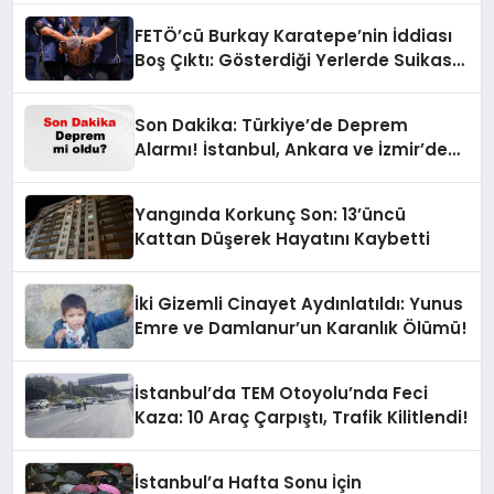
FETÖ’cü Burkay Karatepe’nin İddiası
Boş Çıktı: Gösterdiği Yerlerde Suikast
Timine Ait Silahlar Bulunamadı!
Son Dakika: Türkiye’de Deprem
Alarmı! İstanbul, Ankara ve İzmir’de
Son Gelişmeler
Yangında Korkunç Son: 13’üncü
Kattan Düşerek Hayatını Kaybetti
İki Gizemli Cinayet Aydınlatıldı: Yunus
Emre ve Damlanur’un Karanlık Ölümü!
İstanbul’da TEM Otoyolu’nda Feci
Kaza: 10 Araç Çarpıştı, Trafik Kilitlendi!
İstanbul’a Hafta Sonu İçin