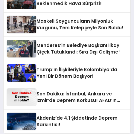
Beklenmedik Hava Sürprizi!
Maskeli Soyguncuların Milyonluk
Vurgunu, Ters Kelepçeyle Son Buldu!
Menderes’in Belediye Başkanı İlkay
Çiçek Tutuklandı: Sıra Dışı Gelişme!
Trump’ın İlişkileriyle Kolombiya’da
Yeni Bir Dönem Başlıyor!
Son Dakika: İstanbul, Ankara ve
İzmir’de Deprem Korkusu! AFAD’ın
Verilerine Göre Az Önce Nerede
Sarsıntı Oldu?
Akdeniz’de 4,1 Şiddetinde Deprem
Sarsıntısı!