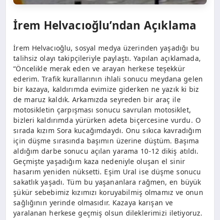
İrem Helvacıoğlu’ndan Açıklama
İrem Helvacıoğlu, sosyal medya üzerinden yaşadığı bu
talihsiz olayı takipçileriyle paylaştı. Yapılan açıklamada,
“Öncelikle merak eden ve arayan herkese teşekkür
ederim. Trafik kurallarının ihlali sonucu meydana gelen
bir kazaya, kaldırımda evimize giderken ne yazık ki biz
de maruz kaldık. Arkamızda seyreden bir araç ile
motosikletin çarpışması sonucu savrulan motosiklet,
bizleri kaldırımda yürürken adeta biçercesine vurdu. O
sırada kızım Sora kucağımdaydı. Onu sıkıca kavradığım
için düşme sırasında başımın üzerine düştüm. Başıma
aldığım darbe sonucu açılan yarama 10-12 dikiş atıldı.
Geçmişte yaşadığım kaza nedeniyle oluşan el sinir
hasarım yeniden nüksetti. Eşim Ural ise düşme sonucu
sakatlık yaşadı. Tüm bu yaşananlara rağmen, en büyük
şükür sebebimiz kızımızı koruyabilmiş olmamız ve onun
sağlığının yerinde olmasıdır. Kazaya karışan ve
yaralanan herkese geçmiş olsun dileklerimizi iletiyoruz.