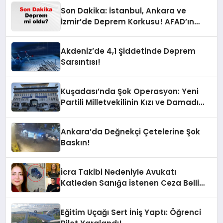
Son Dakika: İstanbul, Ankara ve
İzmir’de Deprem Korkusu! AFAD’ın
Verilerine Göre Az Önce Nerede
Sarsıntı Oldu?
Akdeniz’de 4,1 Şiddetinde Deprem
Sarsıntısı!
Kuşadası’nda Şok Operasyon: Yeni
Partili Milletvekilinin Kızı ve Damadı
Gözaltında!
Ankara’da Değnekçi Çetelerine Şok
Baskın!
İcra Takibi Nedeniyle Avukatı
Katleden Sanığa İstenen Ceza Belli
Oldu!
Eğitim Uçağı Sert İniş Yaptı: Öğrenci