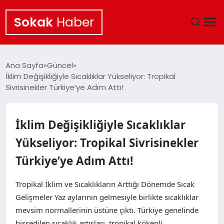
Sokak
Haber
ANA SAYFA
Ana Sayfa
Güncel
İklim Değişikliğiyle Sıcaklıklar Yükseliyor: Tropikal
EKONOMI
Sivrisinekler Türkiye’ye Adım Attı!
POLITIKA
İklim Değişikliğiyle Sıcaklıklar
GÜNCEL
Yükseliyor: Tropikal Sivrisinekler
Türkiye’ye Adım Attı!
KÜLTÜR SANAT
Tropikal İklim ve Sıcaklıkların Arttığı Dönemde Sıcak
SAĞLIK
Gelişmeler Yaz aylarının gelmesiyle birlikte sıcaklıklar
mevsim normallerinin üstüne çıktı. Türkiye genelinde
TEKNOLOJI
hissedilen sıcaklık artışları, tropikal kökenli