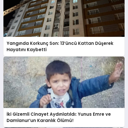
Yangında Korkunç Son: 13’üncü Kattan Düşerek
Hayatını Kaybetti
İki Gizemli Cinayet Aydınlatıldı: Yunus Emre ve
Damlanur’un Karanlık Ölümü!