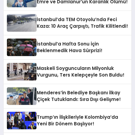
Emre ve Damlanur’un Karanlık Ölümü!
İstanbul’da TEM Otoyolu’nda Feci
Kaza: 10 Araç Çarpıştı, Trafik Kilitlendi!
İstanbul’a Hafta Sonu İçin
Beklenmedik Hava Sürprizi!
Maskeli Soyguncuların Milyonluk
Vurgunu, Ters Kelepçeyle Son Buldu!
Menderes’in Belediye Başkanı İlkay
Çiçek Tutuklandı: Sıra Dışı Gelişme!
Trump’ın İlişkileriyle Kolombiya’da
Yeni Bir Dönem Başlıyor!