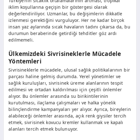
Türkiye’nin sıcaklık ortalamalarının artması, tropikal
iklim koşullarına geçişin bir göstergesi olarak
değerlendiriliyor. Uzmanlar, bu değişimlerin dikkatle
izlenmesi gerektiğini vurguluyor. Her ne kadar birçok
insan yaz aylarında sıcak havaların tadını çıkarsa da, bu
durumun beraberinde getirdiği tehditler göz ardı
edilmemeli.
Ülkemizdeki Sivrisineklerle Mücadele
Yöntemleri
Sivrisineklerle mücadele, ulusal sağlık politikalarının bir
parçası haline gelmiş durumda. Yerel yönetimler ve
sağlık kuruluşları, sivrisinek üreme alanlarının tespit
edilmesi ve ortadan kaldırılması için çeşitli önlemler
alıyor. Bu önlemler arasında su birikintilerinin
kurutulması, ilaçlama çalışmaları ve halka yönelik
bilinçlendirme kampanyaları yer alıyor. Ayrıca, bireylerin
alabileceği önlemler arasında, açık renk giysiler tercih
etmek, sivrisinek kovucu kremler kullanmak ve kapalı
alanları tercih etmek bulunuyor.