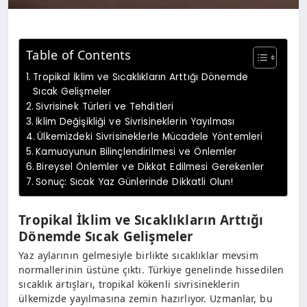
Table of Contents
Tropikal İklim ve Sıcaklıkların Arttığı Dönemde
Sıcak Gelişmeler
Sivrisinek Türleri ve Tehditleri
İklim Değişikliği ve Sivrisineklerin Yayılması
Ülkemizdeki Sivrisineklerle Mücadele Yöntemleri
Kamuoyunun Bilinçlendirilmesi ve Önlemler
Bireysel Önlemler ve Dikkat Edilmesi Gerekenler
Sonuç: Sıcak Yaz Günlerinde Dikkatli Olun!
Tropikal İklim ve Sıcaklıkların Arttığı
Dönemde Sıcak Gelişmeler
Yaz aylarının gelmesiyle birlikte sıcaklıklar mevsim
normallerinin üstüne çıktı. Türkiye genelinde hissedilen
sıcaklık artışları, tropikal kökenli sivrisineklerin
ülkemizde yayılmasına zemin hazırlıyor. Uzmanlar, bu