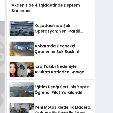
Akdeniz’de 4,1 Şiddetinde Deprem
Sarsıntısı!
Kuşadası’nda Şok
Operasyon: Yeni Partili
Milletvekilinin Kızı ve Damadı
Gözaltında!
Ankara’da Değnekçi
Çetelerine Şok Baskın!
İcra Takibi Nedeniyle
Avukatı Katleden Sanığa
İstenen Ceza Belli Oldu!
Eğitim Uçağı Sert İniş Yaptı:
Öğrenci Pilot Yaralandı!
Yeni Motosikletle İlk Macera,
Korkunç Bir Kaza ile Sona