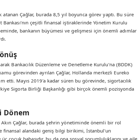
 atanan Çağlar, burada 8,5 yıl boyunca görev yaptı. Bu süre
 Bankası’nın çeşitli finansal iştiraklerinde Yönetim Kurulu
döneminde, bankanın büyümesi ve gelişmesi için önemli adımlar
dı.
Dönüş
rılarak Bankacılık Düzenleme ve Denetleme Kurulu’na (BDDK)
 kamu görevinden ayrılan Çağlar, Hollanda merkezli Eureko
m etti. Mayıs 2019’a kadar süren bu görevinde, sigortacılık
iye Sigorta Birliği Başkanlığı gibi birçok önemli pozisyonda
ni Dönem
 Akın Çağlar, burada şehrin yönetiminde önemli bir rol
inansal alandaki geniş bilgi birikimi, İstanbul’un
ve üç çocuk babasıdır, bu da ona sosyal sorumluluklarını ve aile