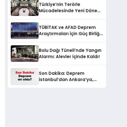
Türkiye’nin Terörle
Mücadelesinde Yeni Dönem:
Terörsüz Bir Gelecek İçin
Adımlar Atılıyor
TÜBİTAK ve AFAD Deprem
Araştırmaları İçin Güç Birliği
Yaptı
Bolu Dağı Tüneli’nde Yangın
Alarmı: Alevler İçinde Kaldı!
Son Dakika: Deprem
İstanbul’dan Ankara’ya,
İzmir’e Kadar Şok Etkisi
Yarattı! AFAD’ın Verileriyle
Sarsıcı Gelişmeler 6 Ağustos
2026