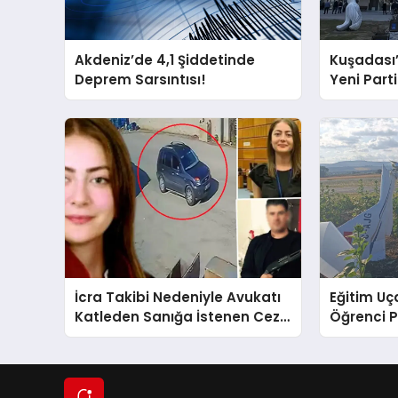
Akdeniz’de 4,1 Şiddetinde
Kuşadası
Deprem Sarsıntısı!
Yeni Partil
ve Damad
İcra Takibi Nedeniyle Avukatı
Eğitim Uça
Katleden Sanığa İstenen Ceza
Öğrenci P
Belli Oldu!