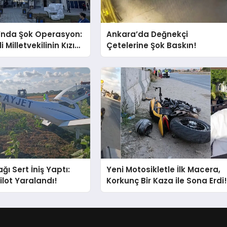
’nda Şok Operasyon:
Ankara’da Değnekçi
i Milletvekilinin Kızı
Çetelerine Şok Baskın!
ı Gözaltında!
ğı Sert İniş Yaptı:
Yeni Motosikletle İlk Macera,
ilot Yaralandı!
Korkunç Bir Kaza ile Sona Erdi