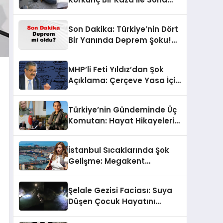
Erdi!
Son Dakika: Türkiye’nin Dört
Bir Yanında Deprem Şoku!
AFAD Verilerine Göre En Son
Hangi İllerde Sallandı?
MHP’li Feti Yıldız’dan Şok
Açıklama: Çerçeve Yasa İçin
430 Tahmin!
Türkiye’nin Gündeminde Üç
Komutan: Hayat Hikayeleri
ve YAŞ Kararları!
İstanbul Sıcaklarında Şok
Gelişme: Megakent
Sağanakla Sarsılıyor!
Şelale Gezisi Faciası: Suya
Düşen Çocuk Hayatını
Kaybetti