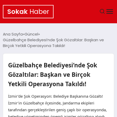
Sokak
Haber
ANA SAYFA
Ana Sayfa
Güncel
Güzelbahçe Belediyesi’nde Şok Gözaltılar: Başkan ve
EKONOMI
Birçok Yetkili Operasyona Takıldı!
POLITIKA
Güzelbahçe Belediyesi’nde Şok
GÜNCEL
Gözaltılar: Başkan ve Birçok
Yetkili Operasyona Takıldı!
KÜLTÜR SANAT
İzmir’de Şok Operasyon: Belediye Başkanına Gözaltı!
SAĞLIK
İzmir’in Güzelbahçe ilçesinde, Jandarma ekipleri
tarafından gerçekleştirilen geniş çaplı bir operasyonda,
TEKNOLOJI
belediye yönetiminden önemli isimler gözaltına alındı.