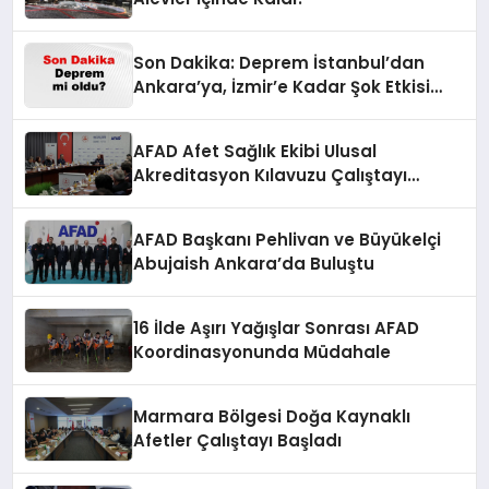
Son Dakika: Deprem İstanbul’dan
Ankara’ya, İzmir’e Kadar Şok Etkisi
Yarattı! AFAD’ın Verileriyle Sarsıcı
Gelişmeler 6 Ağustos 2026
AFAD Afet Sağlık Ekibi Ulusal
Akreditasyon Kılavuzu Çalıştayı
Düzenlendi
AFAD Başkanı Pehlivan ve Büyükelçi
Abujaish Ankara’da Buluştu
16 İlde Aşırı Yağışlar Sonrası AFAD
Koordinasyonunda Müdahale
Marmara Bölgesi Doğa Kaynaklı
Afetler Çalıştayı Başladı