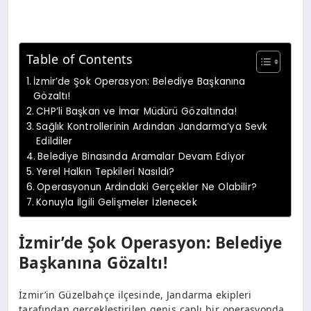
Table of Contents
İzmir’de Şok Operasyon: Belediye Başkanına
Gözaltı!
CHP’li Başkan ve İmar Müdürü Gözaltında!
Sağlık Kontrollerinin Ardından Jandarma’ya Sevk
Edildiler
Belediye Binasında Aramalar Devam Ediyor
Yerel Halkın Tepkileri Nasıldı?
Operasyonun Ardındaki Gerçekler Ne Olabilir?
Konuyla İlgili Gelişmeler İzlenecek
İzmir’de Şok Operasyon: Belediye
Başkanına Gözaltı!
İzmir’in Güzelbahçe ilçesinde, Jandarma ekipleri
tarafından gerçekleştirilen geniş çaplı bir operasyonda,