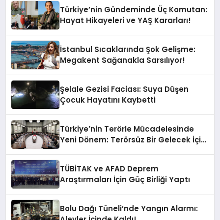
Türkiye’nin Gündeminde Üç Komutan:
Hayat Hikayeleri ve YAŞ Kararları!
İstanbul Sıcaklarında Şok Gelişme:
Megakent Sağanakla Sarsılıyor!
Şelale Gezisi Faciası: Suya Düşen
Çocuk Hayatını Kaybetti
Türkiye’nin Terörle Mücadelesinde
Yeni Dönem: Terörsüz Bir Gelecek İçin
Adımlar Atılıyor
TÜBİTAK ve AFAD Deprem
Araştırmaları İçin Güç Birliği Yaptı
Bolu Dağı Tüneli’nde Yangın Alarmı:
Alevler İçinde Kaldı!