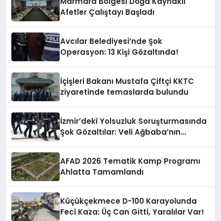
Marmara Bölgesi Doğa Kaynaklı
Afetler Çalıştayı Başladı
Avcılar Belediyesi’nde Şok
Operasyon: 13 Kişi Gözaltında!
İçişleri Bakanı Mustafa Çiftçi KKTC
ziyaretinde temaslarda bulundu
İzmir’deki Yolsuzluk Soruşturmasında
Şok Gözaltılar: Veli Ağbaba’nın
Ağabeyi de Dahil!
AFAD 2026 Tematik Kamp Programı
Ahlatta Tamamlandı
Küçükçekmece D-100 Karayolunda
Feci Kaza: Üç Can Gitti, Yaralılar Var!