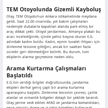
TEM Otoyolunda Gizemli Kayboluş
Olay, TEM Otoyolu’nun Ankara istikametinde meydana
geldi. Saat 22.00 civarında, yol bakım çalışmaları
nedeniyle dubalarla kapatılan alanda park etmiş bir
araç dikkat çekti. Otoyol Jandarması, Almanya plakalı bu
aracı incelediğinde, içinde yalnız başına oturan E.G.
adındaki kadını buldu. Kadın, eşinin tuvalet ihtiyacı için
dinlenme tesisine gittiğini, ancak bir saatten fazla
süredir geri dönmediğini belirtti. Bu durum, tüm
ekiplerin alarma geçmesine neden oldu.
Arama Kurtarma Çalışmaları
Başlatıldı
E.G.’nin verdiği bilgiler doğrultusunda, jandarma
ekipleri derhal geniş çaplı bir arama kurtarma
operasyonu başlattı. Dinlenme tesisinin çevresi, çalılık
alanlar ve ormanlık bölgeler detaylı bir şekilde tarandı.
Olay yerine sevk edilen AFAD ve jandarma komandoları,
gece görüşlü drone ve iz takip köpekleri kullanarak