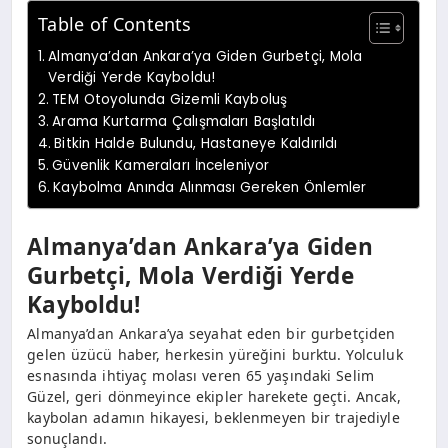
Table of Contents
Almanya’dan Ankara’ya Giden Gurbetçi, Mola
Verdiği Yerde Kayboldu!
TEM Otoyolunda Gizemli Kayboluş
Arama Kurtarma Çalışmaları Başlatıldı
Bitkin Halde Bulundu, Hastaneye Kaldırıldı
Güvenlik Kameraları İnceleniyor
Kaybolma Anında Alınması Gereken Önlemler
Almanya’dan Ankara’ya Giden
Gurbetçi, Mola Verdiği Yerde
Kayboldu!
Almanya’dan Ankara’ya seyahat eden bir gurbetçiden
gelen üzücü haber, herkesin yüreğini burktu. Yolculuk
esnasında ihtiyaç molası veren 65 yaşındaki Selim
Güzel, geri dönmeyince ekipler harekete geçti. Ancak,
kaybolan adamın hikayesi, beklenmeyen bir trajediyle
sonuçlandı.