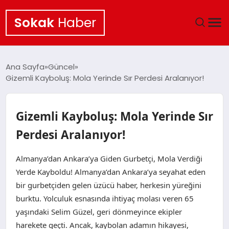
Sokak
Haber
ANA SAYFA
Ana Sayfa
Güncel
Gizemli Kayboluş: Mola Yerinde Sır Perdesi Aralanıyor!
EKONOMI
POLITIKA
Gizemli Kayboluş: Mola Yerinde Sır
Perdesi Aralanıyor!
GÜNCEL
Almanya’dan Ankara’ya Giden Gurbetçi, Mola Verdiği
KÜLTÜR SANAT
Yerde Kayboldu! Almanya’dan Ankara’ya seyahat eden
bir gurbetçiden gelen üzücü haber, herkesin yüreğini
SAĞLIK
burktu. Yolculuk esnasında ihtiyaç molası veren 65
yaşındaki Selim Güzel, geri dönmeyince ekipler
TEKNOLOJI
harekete geçti. Ancak, kaybolan adamın hikayesi,