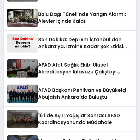
Bolu Dağı Tüneli’nde Yangın Alarmı:
Alevler İçinde Kaldı!
Son Dakika: Deprem İstanbul’dan
Ankara’ya, İzmir’e Kadar Şok Etkisi
Yarattı! AFAD’ın Verileriyle Sarsıcı
Gelişmeler 6 Ağustos 2026
AFAD Afet Sağlık Ekibi Ulusal
Akreditasyon Kılavuzu Çalıştayı
Düzenlendi
AFAD Başkanı Pehlivan ve Büyükelçi
Abujaish Ankara’da Buluştu
16 İlde Aşırı Yağışlar Sonrası AFAD
Koordinasyonunda Müdahale