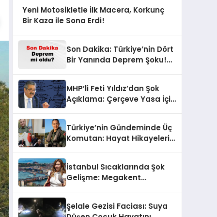
Yeni Motosikletle İlk Macera, Korkunç
Bir Kaza ile Sona Erdi!
Son Dakika: Türkiye’nin Dört
Bir Yanında Deprem Şoku!
AFAD Verilerine Göre En Son
Hangi İllerde Sallandı?
MHP’li Feti Yıldız’dan Şok
Açıklama: Çerçeve Yasa İçin
430 Tahmin!
Türkiye’nin Gündeminde Üç
Komutan: Hayat Hikayeleri
ve YAŞ Kararları!
İstanbul Sıcaklarında Şok
Gelişme: Megakent
Sağanakla Sarsılıyor!
Şelale Gezisi Faciası: Suya
Düşen Çocuk Hayatını