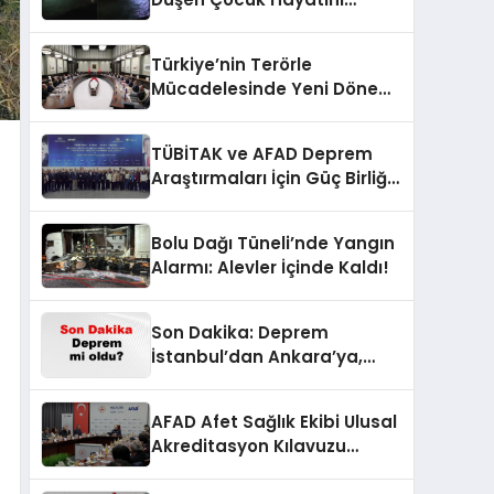
Kaybetti
Türkiye’nin Terörle
Mücadelesinde Yeni Dönem:
Terörsüz Bir Gelecek İçin
Adımlar Atılıyor
TÜBİTAK ve AFAD Deprem
Araştırmaları İçin Güç Birliği
Yaptı
Bolu Dağı Tüneli’nde Yangın
Alarmı: Alevler İçinde Kaldı!
Son Dakika: Deprem
İstanbul’dan Ankara’ya,
İzmir’e Kadar Şok Etkisi
Yarattı! AFAD’ın Verileriyle
AFAD Afet Sağlık Ekibi Ulusal
Sarsıcı Gelişmeler 6 Ağustos
Akreditasyon Kılavuzu
2026
Çalıştayı Düzenlendi