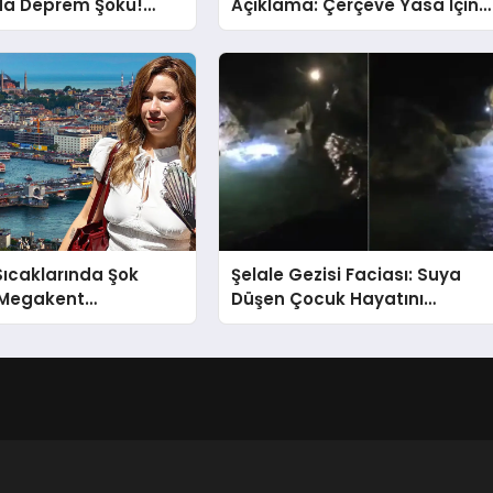
nda Deprem Şoku!
Açıklama: Çerçeve Yasa İçin
lerine Göre En Son
430 Tahmin!
erde Sallandı?
Sıcaklarında Şok
Şelale Gezisi Faciası: Suya
 Megakent
Düşen Çocuk Hayatını
 Sarsılıyor!
Kaybetti