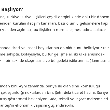
 Başlıyor?
na, Türkiye-Suriye ilişkileri çeşitli gerginliklerle dolu bir dönem
eniden kurulan iletişim kanalları, bazı olumlu gelişmelere kapı
 yeniden açılması, bu ilişkilerin normalleşmesi adına atılacak
nda ticari ve insani boyutlarının da olduğunu belirtiyor. Sınır
e sahiptir. Dolayısıyla, bu tür gelişmeler, iki ülke arasındaki
kili bir şekilde ulaşmasına ve bölgedeki istikrarın sağlanmasına
rinden biri. Aynı zamanda, Suriye ile olan sınır komşuluğu
ekleştirildiği noktalardan biri. Şehirdeki ticaret hacmi, Suriye
e artış göstermesi bekleniyor. Gıda, tekstil ve inşaat malzemeleri
iantep’in ekonomik yapısını güçlendirebilir.