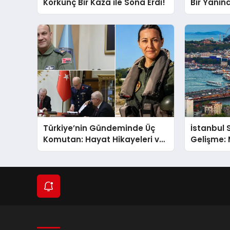
Korkunç Bir Kaza ile Sona Erdi!
Bir Yanı
AFAD Veri
Hangi İll
Türkiye’nin Gündeminde Üç
İstanbul 
Komutan: Hayat Hikayeleri ve
Gelişme:
YAŞ Kararları!
Sağanakla