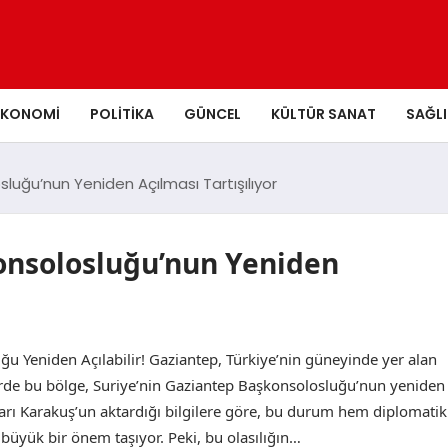
EKONOMI
POLITIKA
GÜNCEL
KÜLTÜR SANAT
SAĞLI
luğu’nun Yeniden Açılması Tartışılıyor
onsolosluğu’nun Yeniden
ğu Yeniden Açılabilir! Gaziantep, Türkiye’nin güneyinde yer alan
lerde bu bölge, Suriye’nin Gaziantep Başkonsolosluğu’nun yeniden
yazarı Karakuş’un aktardığı bilgilere göre, bu durum hem diplomatik
 büyük bir önem taşıyor. Peki, bu olasılığın…