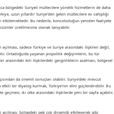
ca bölgedeki Suriyeli mültecilere yönelik hizmetlerin de daha
rkiye, uzun yıllardır Suriye’den gelen mültecilere ev sahipliği
i etkilemektedir. Bu nedenle, konsolosluğun yeniden faaliyete
zümler üretilmesine olanak tanıyabilir.
çılması, sadece Türkiye ve Suriye arasındaki ilişkileri değil,
ilir. Ortadoğu’da yaşanan jeopolitik değişimlerin, bu tür
er arasındaki ikili ilişkilerdeki gerginliklerin azalması, bölgesel
açısından da önemli sonuçları olabilir. Suriye’deki mevcut
etkili bir diyalog kurmak, Türkiye’nin elini güçlendirebilir. Bu
eçmesi, iki ülke arasındaki ilişkilerde yeni bir sayfa açabilir.
 açılması, bölgedeki pek çok dinamiği etkileyecek gibi