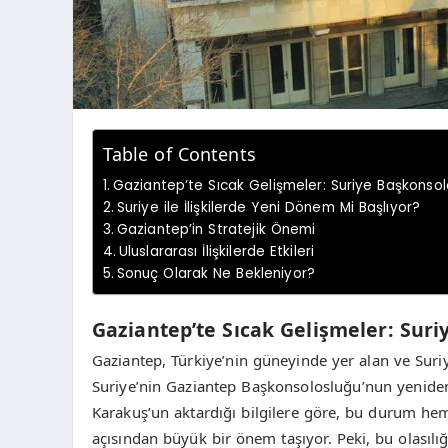
Table of Contents
Gaziantep’te Sıcak Gelişmeler: Suriye Başkonsolo
Suriye ile İlişkilerde Yeni Dönem Mi Başlıyor?
Gaziantep’in Stratejik Önemi
Uluslararası İlişkilerde Etkileri
Sonuç Olarak Ne Bekleniyor?
Gaziantep’te Sıcak Gelişmeler: Suri
Gaziantep, Türkiye’nin güneyinde yer alan ve Suriy
Suriye’nin Gaziantep Başkonsolosluğu’nun yeniden aç
Karakuş’un aktardığı bilgilere göre, bu durum hem
açısından büyük bir önem taşıyor. Peki, bu olasılı