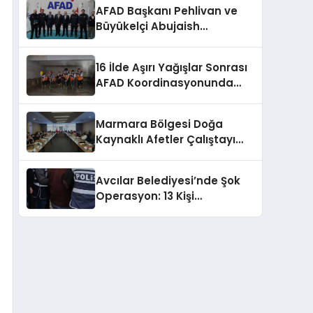
AFAD Başkanı Pehlivan ve
Büyükelçi Abujaish
Ankara’da Buluştu
16 İlde Aşırı Yağışlar Sonrası
AFAD Koordinasyonunda
Müdahale
Marmara Bölgesi Doğa
Kaynaklı Afetler Çalıştayı
Başladı
Avcılar Belediyesi’nde Şok
Operasyon: 13 Kişi
Gözaltında!