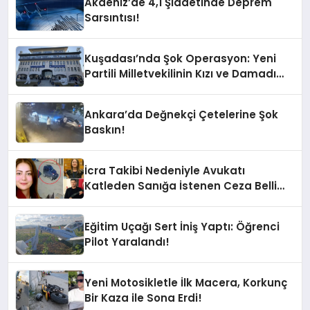
Akdeniz’de 4,1 Şiddetinde Deprem
Sarsıntısı!
Kuşadası’nda Şok Operasyon: Yeni
Partili Milletvekilinin Kızı ve Damadı
Gözaltında!
Ankara’da Değnekçi Çetelerine Şok
Baskın!
İcra Takibi Nedeniyle Avukatı
Katleden Sanığa İstenen Ceza Belli
Oldu!
Eğitim Uçağı Sert İniş Yaptı: Öğrenci
Pilot Yaralandı!
Yeni Motosikletle İlk Macera, Korkunç
Bir Kaza ile Sona Erdi!