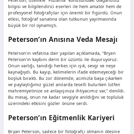
Peterson, özellikle “Pozlama” konusundaki olağanüstü
bilgisi ve bilgilendirici eserleri ile hem amatör hem de
profesyonel fotoğrafçılar için önemli bir figürdü. Onun
etkisi, fotoğraf sanatına olan tutkunun yayılmasında
büyük bir rol oynamıştı.
Peterson’ın Anısına Veda Mesajı
Peterson’ın vefatına dair yapılan açıklamada, “Bryan
Peterson’ın kaybını derin bir üzüntü ile duyuruyoruz.
Onun varlığı, tanıdığı herkes için ışık, sevgi ve neşe
kaynağıydı. Bu kayıp, kelimelerin ifade edemeyeceği bir
boşluk bıraktı. Bu zor dönemde, acımızla başa çıkarken
ve paylaştığımız güzel anılarda teselli bulurken lütfen
mahremiyetinize ve anlayışınıza ihtiyacımız var,” denildi.
Bu mesaj, onun ne kadar sevgiyle anıldığını ve topluluk
üzerindeki etkisini gözler önüne serdi.
Peterson’ın Eğitmenlik Kariyeri
Bryan Peterson, sadece bir fotoğrafçı olmanın ötesine