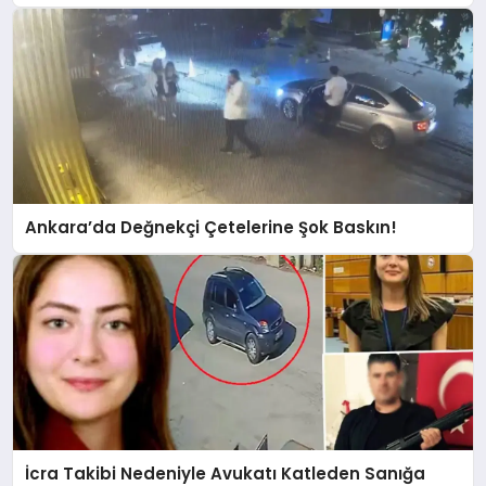
Ankara’da Değnekçi Çetelerine Şok Baskın!
İcra Takibi Nedeniyle Avukatı Katleden Sanığa