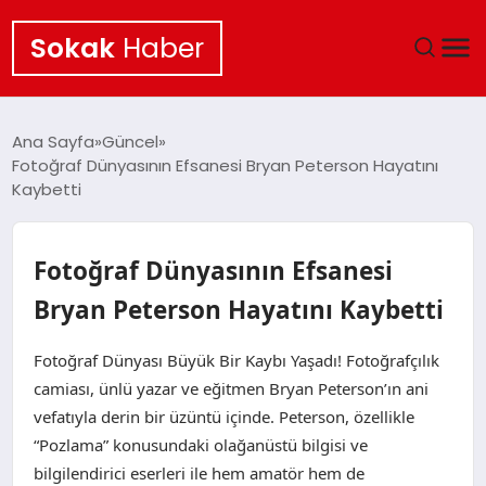
Sokak
Haber
ANA SAYFA
Ana Sayfa
Güncel
Fotoğraf Dünyasının Efsanesi Bryan Peterson Hayatını
EKONOMI
Kaybetti
POLITIKA
Fotoğraf Dünyasının Efsanesi
GÜNCEL
Bryan Peterson Hayatını Kaybetti
KÜLTÜR SANAT
Fotoğraf Dünyası Büyük Bir Kaybı Yaşadı! Fotoğrafçılık
camiası, ünlü yazar ve eğitmen Bryan Peterson’ın ani
SAĞLIK
vefatıyla derin bir üzüntü içinde. Peterson, özellikle
“Pozlama” konusundaki olağanüstü bilgisi ve
TEKNOLOJI
bilgilendirici eserleri ile hem amatör hem de