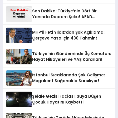
Son Dakika: Türkiye’nin Dört Bir
Yanında Deprem Şoku! AFAD
Verilerine Göre En Son Hangi İllerde
Sallandı?
MHP’li Feti Yıldız’dan Şok Açıklama:
Çerçeve Yasa İçin 430 Tahmin!
Türkiye’nin Gündeminde Üç Komutan:
Hayat Hikayeleri ve YAŞ Kararları!
İstanbul Sıcaklarında Şok Gelişme:
Megakent Sağanakla Sarsılıyor!
Şelale Gezisi Faciası: Suya Düşen
Çocuk Hayatını Kaybetti
Türkiye’nin Terörle Mücadelesinde