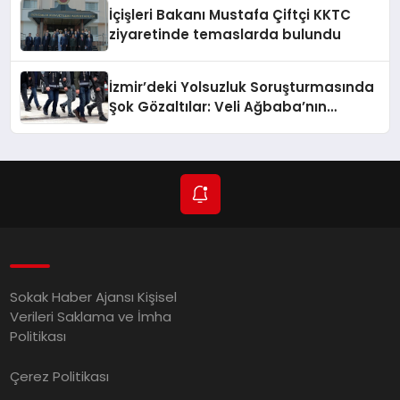
İçişleri Bakanı Mustafa Çiftçi KKTC
ziyaretinde temaslarda bulundu
İzmir’deki Yolsuzluk Soruşturmasında
Şok Gözaltılar: Veli Ağbaba’nın
Ağabeyi de Dahil!
Sokak Haber Ajansı Kişisel
Verileri Saklama ve İmha
Politikası
Çerez Politikası