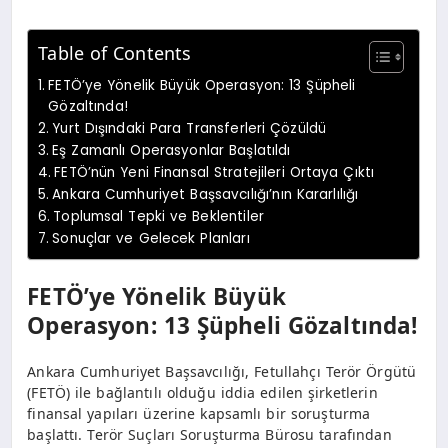
Table of Contents
FETÖ’ye Yönelik Büyük Operasyon: 13 Şüpheli
Gözaltında!
Yurt Dışındaki Para Transferleri Çözüldü
Eş Zamanlı Operasyonlar Başlatıldı
FETÖ’nün Yeni Finansal Stratejileri Ortaya Çıktı
Ankara Cumhuriyet Başsavcılığı’nın Kararlılığı
Toplumsal Tepki ve Beklentiler
Sonuçlar ve Gelecek Planları
FETÖ’ye Yönelik Büyük
Operasyon: 13 Şüpheli Gözaltında!
Ankara Cumhuriyet Başsavcılığı, Fetullahçı Terör Örgütü
(FETÖ) ile bağlantılı olduğu iddia edilen şirketlerin
finansal yapıları üzerine kapsamlı bir soruşturma
başlattı. Terör Suçları Soruşturma Bürosu tarafından