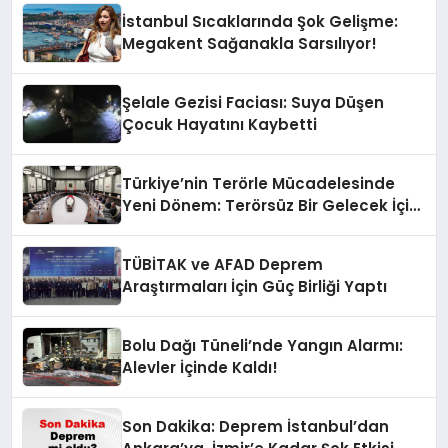
İstanbul Sıcaklarında Şok Gelişme:
Megakent Sağanakla Sarsılıyor!
Şelale Gezisi Faciası: Suya Düşen
Çocuk Hayatını Kaybetti
Türkiye’nin Terörle Mücadelesinde
Yeni Dönem: Terörsüz Bir Gelecek İçin
Adımlar Atılıyor
TÜBİTAK ve AFAD Deprem
Araştırmaları İçin Güç Birliği Yaptı
Bolu Dağı Tüneli’nde Yangın Alarmı:
Alevler İçinde Kaldı!
Son Dakika: Deprem İstanbul’dan