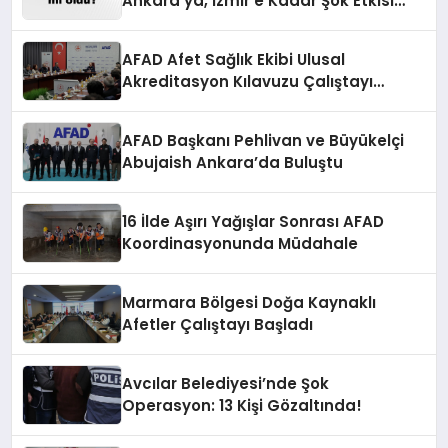
Ankara’ya, İzmir’e Kadar Şok Etkisi
Yarattı! AFAD’ın Verileriyle Sarsıcı
Gelişmeler 6 Ağustos 2026
AFAD Afet Sağlık Ekibi Ulusal
Akreditasyon Kılavuzu Çalıştayı
Düzenlendi
AFAD Başkanı Pehlivan ve Büyükelçi
Abujaish Ankara’da Buluştu
16 İlde Aşırı Yağışlar Sonrası AFAD
Koordinasyonunda Müdahale
Marmara Bölgesi Doğa Kaynaklı
Afetler Çalıştayı Başladı
Avcılar Belediyesi’nde Şok
Operasyon: 13 Kişi Gözaltında!