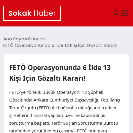
Sokak
Haber
ANA SAYFA
Ana Sayfa
Güncel
FETÖ Operasyonunda 6 İlde 13 Kişi İçin Gözaltı Kararı!
EKONOMI
POLITIKA
FETÖ Operasyonunda 6 İlde 13
Kişi İçin Gözaltı Kararı!
GÜNCEL
FETÖ’ye Yönelik Büyük Operasyon: 13 Şüpheli
KÜLTÜR SANAT
Gözaltında! Ankara Cumhuriyet Başsavcılığı, Fetullahçı
Terör Örgütü (FETÖ) ile bağlantılı olduğu iddia edilen
SAĞLIK
şirketlerin finansal yapıları üzerine kapsamlı bir
soruşturma başlattı. Terör Suçları Soruşturma Bürosu
TEKNOLOJI
tarafından yürütülen bu çalışma, FETÖ’nün para