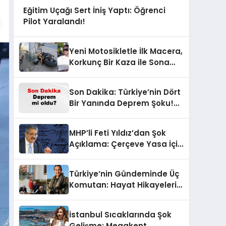
Eğitim Uçağı Sert İniş Yaptı: Öğrenci
Pilot Yaralandı!
Yeni Motosikletle İlk Macera,
Korkunç Bir Kaza ile Sona
Erdi!
Son Dakika: Türkiye’nin Dört
Bir Yanında Deprem Şoku!
AFAD Verilerine Göre En Son
Hangi İllerde Sallandı?
MHP’li Feti Yıldız’dan Şok
Açıklama: Çerçeve Yasa İçin
430 Tahmin!
Türkiye’nin Gündeminde Üç
Komutan: Hayat Hikayeleri
ve YAŞ Kararları!
İstanbul Sıcaklarında Şok
Gelişme: Megakent