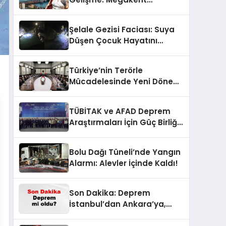
Sağanakla Sarsılıyor!
Şelale Gezisi Faciası: Suya
Düşen Çocuk Hayatını
Kaybetti
Türkiye’nin Terörle
Mücadelesinde Yeni Dönem:
Terörsüz Bir Gelecek İçin
Adımlar Atılıyor
TÜBİTAK ve AFAD Deprem
Araştırmaları İçin Güç Birliği
Yaptı
Bolu Dağı Tüneli’nde Yangın
Alarmı: Alevler İçinde Kaldı!
Son Dakika: Deprem
İstanbul’dan Ankara’ya,
İzmir’e Kadar Şok Etkisi