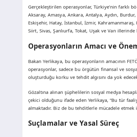
Gerçekleştirilen operasyonlar, Türkiye’nin farklı b
Aksaray, Amasya, Ankara, Antalya, Aydın, Burdur, 
Eskişehir, Hatay, İstanbul, İzmir, Kahramanmaraş,
Siirt, Sivas, Şanlıurfa, Tokat, Uşak ve Van illerin
Operasyonların Amacı ve Öne
Bakan Yerlikaya, bu operasyonların amacının FET
operasyonlar, sadece bu örgütün finansal ve sos
oluşturduğu korku ve tehdit algısını da yok edecekt
Gözaltına alınan şüphelilerin sosyal medya hesapla
çekici olduğunu ifade eden Yerlikaya, “Bu tür faa
almaktadır. Biz de bu tehditlerle mücadele etmek 
Suçlamalar ve Yasal Süreç