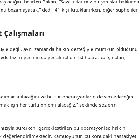
başladığını belirten Bakan, “Savcılıklarımız bu şahıslar hakkında
nu bozamayacak,” dedi. 41 kişi tutuklanırken, diğer şüpheliler
 Çalışmaları
ücüyle değil, aynı zamanda halkın desteğiyle mümkün olduğunu
e bizim yanımızda yer almalıdır. İstihbarat çalışmaları,
 adımlar atılacağını ve bu tür operasyonların devam edeceğini
amak için her türlü önlemi alacağız,” şeklinde sözlerini
ızıyla sürerken, gerçekleştirilen bu operasyonlar, halkın
k değerlendirilmektedir. Kamuoyunun bu konudaki hassasiyeti,