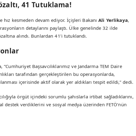
özaltı, 41 Tutuklama!
 hız kesmeden devam ediyor. İçişleri Bakanı
Ali Yerlikaya
,
asyonların detaylarını paylaştı. Ülke genelinde 32 ilde
ltına alındı. Bunlardan 41’i tutuklandı.
yonlar
da, “Cumhuriyet Başsavcılıklarımız ve Jandarma TEM Daire
ıkları tarafından gerçekleştirilen bu operasyonlarda,
nması içerisinde aktif olarak yer aldıkları tespit edildi,” dedi.
cılığıyla örgüt içindeki sorumlu şahıslarla irtibat sağladıklarını,
nsal destek verdiklerini ve sosyal medya üzerinden FETÖ’nün