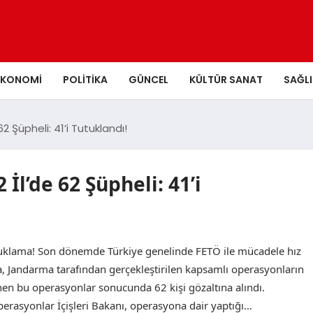
EKONOMI
POLITIKA
GÜNCEL
KÜLTÜR SANAT
SAĞLI
 Şüpheli: 41’i Tutuklandı!
İl’de 62 Şüpheli: 41’i
utuklama! Son dönemde Türkiye genelinde FETÖ ile mücadele hız
a, Jandarma tarafından gerçekleştirilen kapsamlı operasyonların
enen bu operasyonlar sonucunda 62 kişi gözaltına alındı.
erasyonlar İçişleri Bakanı, operasyona dair yaptığı…