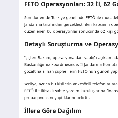
FETÖ Operasyonları: 32 İl, 62 G
Son dönemde Türkiye genelinde FETÖ ile mücadele
Jandarma tarafından gerçekleştirilen kapsamlı oper
düzenlenen bu operasyonlar sonucunda 62 kişi göza
Detaylı Soruşturma ve Operas
İçişleri Bakanı, operasyona dair yaptığı açıklama
Başkanlığımız koordinesinde, İl Jandarma Komutanl
gözaltına alınan şüphelilerin FETÖ’nün güncel yapıla
Yerliya, ayrıca bu kişilerin ankesörlü telefonlar ara
FETÖ ile iltisaklı sahte yardım kuruluşlarına fina
propagandasını yaptıklarını belirtti.
İllere Göre Dağılım