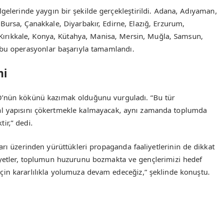
ölgelerinde yaygın bir şekilde gerçekleştirildi. Adana, Adıyaman,
Bursa, Çanakkale, Diyarbakır, Edirne, Elazığ, Erzurum,
 Kırıkkale, Konya, Kütahya, Manisa, Mersin, Muğla, Samsun,
de bu operasyonlar başarıyla tamamlandı.
mi
Ö’nün kökünü kazımak olduğunu vurguladı. “Bu tür
yal yapısını çökertmekle kalmayacak, aynı zamanda toplumda
ir,” dedi.
rı üzerinden yürüttükleri propaganda faaliyetlerinin de dikkat
liyetler, toplumun huzurunu bozmakta ve gençlerimizi hedef
için kararlılıkla yolumuza devam edeceğiz,” şeklinde konuştu.