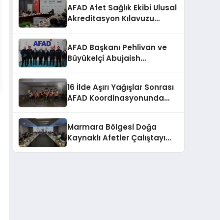
Yarattı! AFAD’ın Verileriyle
AFAD Afet Sağlık Ekibi Ulusal
Sarsıcı Gelişmeler 6 Ağustos
Akreditasyon Kılavuzu
2026
Çalıştayı Düzenlendi
AFAD Başkanı Pehlivan ve
Büyükelçi Abujaish
Ankara’da Buluştu
16 İlde Aşırı Yağışlar Sonrası
AFAD Koordinasyonunda
Müdahale
Marmara Bölgesi Doğa
Kaynaklı Afetler Çalıştayı
Başladı