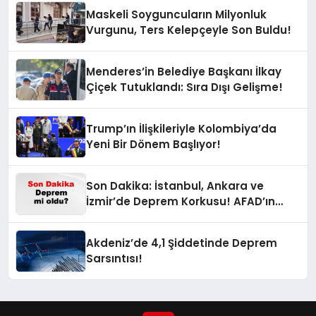
Maskeli Soyguncuların Milyonluk
Vurgunu, Ters Kelepçeyle Son Buldu!
Menderes’in Belediye Başkanı İlkay
Çiçek Tutuklandı: Sıra Dışı Gelişme!
Trump’ın İlişkileriyle Kolombiya’da
Yeni Bir Dönem Başlıyor!
Son Dakika: İstanbul, Ankara ve
İzmir’de Deprem Korkusu! AFAD’ın
Verilerine Göre Az Önce Nerede
Sarsıntı Oldu?
Akdeniz’de 4,1 Şiddetinde Deprem
Sarsıntısı!