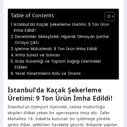
Table of Contents
İstanbul’da Kaçak Şekerleme Üretimi: 9 Ton Ürün
İmha Edildi!
Denetimler Sıkılaştırıldı: Hijyenik Olmayan Şartlar
Ortaya Çıktı
İşletme Mühürlendi: 9 Ton Ürün İmha Edildi
İmha Süreci ve Sonrası
Gıda Güvenliği ve Toplum Sağlığı Üzerindeki
Etkileri
Yerel Yönetimlerin Rolü ve Önemi
İstanbul’da Kaçak Şekerleme
Üretimi: 9 Ton Ürün İmha Edildi!
İstanbul’un Esenyurt ilçesinde, zabıta müdürlüğü
ekipleri dikkat çeken bir operasyona imza attı. Zafer
Mahallesi 18. Sokak’ta bulunan bir işletmeye yönelik
gelen ihbar, yetkilileri harekete geçirdi. Bölgede yapılan