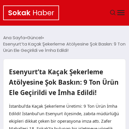
Sokak
Haber
ANA SAYFA
Ana Sayfa
Güncel
Esenyurt’ta Kaçak Şekerleme Atölyesine Şok Baskın: 9 Ton
EKONOMI
Ürün Ele Geçirildi ve İmha Edildi!
POLITIKA
Esenyurt’ta Kaçak Şekerleme
GÜNCEL
Atölyesine Şok Baskın: 9 Ton Ürün
Ele Geçirildi ve İmha Edildi!
KÜLTÜR SANAT
İstanbul’da Kaçak Şekerleme Üretimi: 9 Ton Ürün İmha
SAĞLIK
Edildi! İstanbul’un Esenyurt ilçesinde, zabıta müdürlüğü
ekipleri dikkat çeken bir operasyona imza attı. Zafer
TEKNOLOJI
Mahallesi 18. Sokak’ta bulunan bir işletmeye yönelik