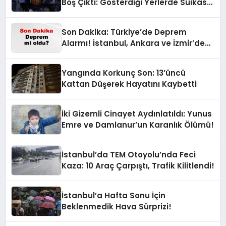
Boş Çıktı: Gösterdiği Yerlerde Suikast
Timine Ait Silahlar Bulunamadı!
Son Dakika: Türkiye’de Deprem
Alarmı! İstanbul, Ankara ve İzmir’de
Son Gelişmeler
Yangında Korkunç Son: 13’üncü
Kattan Düşerek Hayatını Kaybetti
İki Gizemli Cinayet Aydınlatıldı: Yunus
Emre ve Damlanur’un Karanlık Ölümü!
İstanbul’da TEM Otoyolu’nda Feci
Kaza: 10 Araç Çarpıştı, Trafik Kilitlendi!
İstanbul’a Hafta Sonu İçin
Beklenmedik Hava Sürprizi!