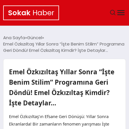
Sokak
Haber
ANA SAYFA
Ana Sayfa
Güncel
Emel Özkızıltaş Yıllar Sonra “İşte Benim Stilim” Programına
EKONOMI
Geri Döndü! Emel Özkızıltaş Kimdir? İşte Detaylar…
POLITIKA
Emel Özkızıltaş Yıllar Sonra “İşte
GÜNCEL
Benim Stilim” Programına Geri
Döndü! Emel Özkızıltaş Kimdir?
KÜLTÜR SANAT
İşte Detaylar…
SAĞLIK
Emel Özkızıltaş’ın Efsane Geri Dönüşü: Yıllar Sonra
TEKNOLOJI
Ekranlarda! Bir zamanların fenomen yarışması İşte