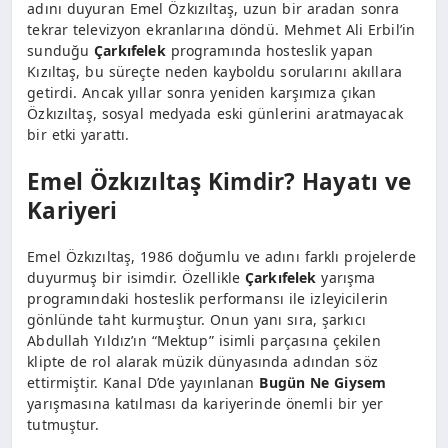
adını duyuran Emel Özkızıltaş, uzun bir aradan sonra
tekrar televizyon ekranlarına döndü. Mehmet Ali Erbil’in
sunduğu
Çarkıfelek
programında hosteslik yapan
Kızıltaş, bu süreçte neden kayboldu sorularını akıllara
getirdi. Ancak yıllar sonra yeniden karşımıza çıkan
Özkızıltaş, sosyal medyada eski günlerini aratmayacak
bir etki yarattı.
Emel Özkızıltaş Kimdir? Hayatı ve
Kariyeri
Emel Özkızıltaş, 1986 doğumlu ve adını farklı projelerde
duyurmuş bir isimdir. Özellikle
Çarkıfelek
yarışma
programındaki hosteslik performansı ile izleyicilerin
gönlünde taht kurmuştur. Onun yanı sıra, şarkıcı
Abdullah Yıldız’ın “Mektup” isimli parçasına çekilen
klipte de rol alarak müzik dünyasında adından söz
ettirmiştir. Kanal D’de yayınlanan
Bugün Ne Giysem
yarışmasına katılması da kariyerinde önemli bir yer
tutmuştur.