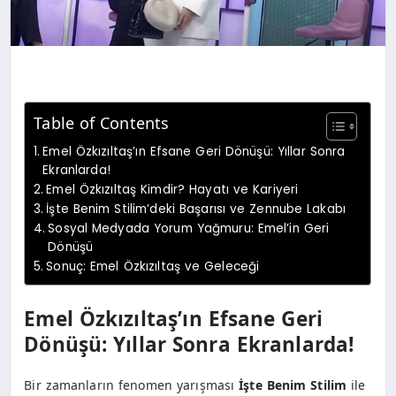
Table of Contents
Emel Özkızıltaş’ın Efsane Geri Dönüşü: Yıllar Sonra
Ekranlarda!
Emel Özkızıltaş Kimdir? Hayatı ve Kariyeri
İşte Benim Stilim’deki Başarısı ve Zennube Lakabı
Sosyal Medyada Yorum Yağmuru: Emel’in Geri
Dönüşü
Sonuç: Emel Özkızıltaş ve Geleceği
Emel Özkızıltaş’ın Efsane Geri
Dönüşü: Yıllar Sonra Ekranlarda!
Bir zamanların fenomen yarışması
İşte Benim Stilim
ile