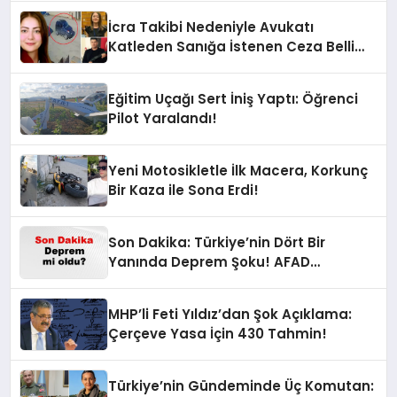
İcra Takibi Nedeniyle Avukatı
Katleden Sanığa İstenen Ceza Belli
Oldu!
Eğitim Uçağı Sert İniş Yaptı: Öğrenci
Pilot Yaralandı!
Yeni Motosikletle İlk Macera, Korkunç
Bir Kaza ile Sona Erdi!
Son Dakika: Türkiye’nin Dört Bir
Yanında Deprem Şoku! AFAD
Verilerine Göre En Son Hangi İllerde
Sallandı?
MHP’li Feti Yıldız’dan Şok Açıklama:
Çerçeve Yasa İçin 430 Tahmin!
Türkiye’nin Gündeminde Üç Komutan: