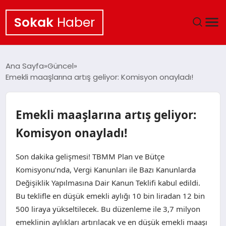
Sokak
Haber
ANA SAYFA
Ana Sayfa
Güncel
Emekli maaşlarına artış geliyor: Komisyon onayladı!
EKONOMI
POLITIKA
Emekli maaşlarına artış geliyor:
Komisyon onayladı!
GÜNCEL
Son dakika gelişmesi! TBMM Plan ve Bütçe
KÜLTÜR SANAT
Komisyonu’nda, Vergi Kanunları ile Bazı Kanunlarda
Değişiklik Yapılmasına Dair Kanun Teklifi kabul edildi.
SAĞLIK
Bu teklifle en düşük emekli aylığı 10 bin liradan 12 bin
500 liraya yükseltilecek. Bu düzenleme ile 3,7 milyon
TEKNOLOJI
emeklinin aylıkları artırılacak ve en düşük emekli maaşı