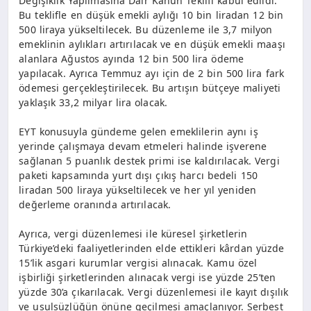
Değişiklik Yapılmasına Dair Kanun Teklifi kabul edildi.
Bu teklifle en düşük emekli aylığı 10 bin liradan 12 bin
500 liraya yükseltilecek. Bu düzenleme ile 3,7 milyon
emeklinin aylıkları artırılacak ve en düşük emekli maaşı
alanlara Ağustos ayında 12 bin 500 lira ödeme
yapılacak. Ayrıca Temmuz ayı için de 2 bin 500 lira fark
ödemesi gerçekleştirilecek. Bu artışın bütçeye maliyeti
yaklaşık 33,2 milyar lira olacak.
EYT konusuyla gündeme gelen emeklilerin aynı iş
yerinde çalışmaya devam etmeleri halinde işverene
sağlanan 5 puanlık destek primi ise kaldırılacak. Vergi
paketi kapsamında yurt dışı çıkış harcı bedeli 150
liradan 500 liraya yükseltilecek ve her yıl yeniden
değerleme oranında artırılacak.
Ayrıca, vergi düzenlemesi ile küresel şirketlerin
Türkiye’deki faaliyetlerinden elde ettikleri kârdan yüzde
15’lik asgari kurumlar vergisi alınacak. Kamu özel
işbirliği şirketlerinden alınacak vergi ise yüzde 25’ten
yüzde 30’a çıkarılacak. Vergi düzenlemesi ile kayıt dışılık
ve usulsüzlüğün önüne geçilmesi amaçlanıyor. Serbest