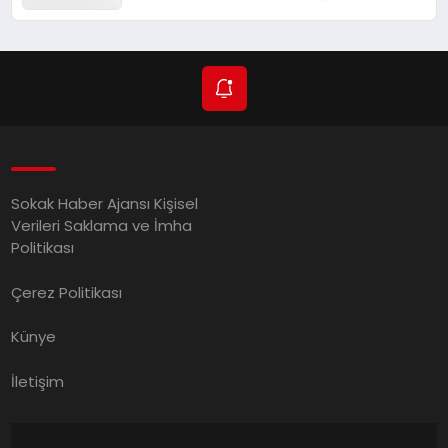
Yarattı! AFAD’ın Verileriyle Sarsıcı
Gelişmeler 6 Ağustos 2026
Sokak Haber Ajansı Kişisel
Verileri Saklama ve İmha
Politikası
Çerez Politikası
Künye
İletişim