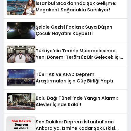
İstanbul Sıcaklarında Şok Gelişme:
Megakent Sağanakla Sarsılıyor!
Şelale Gezisi Faciası: Suya Düşen
Çocuk Hayatını Kaybetti
Türkiye’nin Terörle Mücadelesinde
Yeni Dönem: Terörsüz Bir Gelecek İçin
Adımlar Atılıyor
TÜBİTAK ve AFAD Deprem
Araştırmaları İçin Güç Birliği Yaptı
Bolu Dağı Tüneli’nde Yangın Alarmı:
Alevler İçinde Kaldı!
Son Dakika: Deprem İstanbul’dan
Ankara’ya, İzmir’e Kadar Şok Etkisi