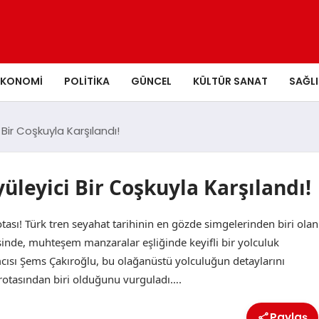
EKONOMI
POLITIKA
GÜNCEL
KÜLTÜR SANAT
SAĞLI
Bir Coşkuyla Karşılandı!
üleyici Bir Coşkuyla Karşılandı!
ası! Türk tren seyahat tarihinin en gözde simgelerinden biri olan
sinde, muhteşem manzaralar eşliğinde keyifli bir yolculuk
cısı Şems Çakıroğlu, bu olağanüstü yolculuğun detaylarını
 rotasından biri olduğunu vurguladı….
Paylaş