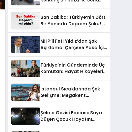
Erdi!
Son Dakika: Türkiye’nin Dört
Bir Yanında Deprem Şoku!
AFAD Verilerine Göre En Son
Hangi İllerde Sallandı?
MHP’li Feti Yıldız’dan Şok
Açıklama: Çerçeve Yasa İçin
430 Tahmin!
Türkiye’nin Gündeminde Üç
Komutan: Hayat Hikayeleri
ve YAŞ Kararları!
İstanbul Sıcaklarında Şok
Gelişme: Megakent
Sağanakla Sarsılıyor!
Şelale Gezisi Faciası: Suya
Düşen Çocuk Hayatını
Kaybetti