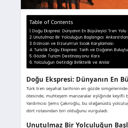
Table of Contents
Doğu Ekspresi: Dünyanın En Büyüleyici Tren Yolu 
Unutulmaz Bir Yolculuğun Başlangıcı: Ankara’dan
Erzincan ve Erzurum’un Sıcak Karşılaması
Turistik Doğu Ekspresi: Tarih ve Doğanın Buluş
Gözde Turizm Destinasyonu: Kars
Yolculuğun Getirdiği Birliktelik ve Anılar
Doğu Ekspresi: Dünyanın En Büy
Türk tren seyahat tarihinin en gözde simgelerinde
ötesinde, muhteşem manzaralar eşliğinde keyifli 
Yardımcısı Şems Çakıroğlu, bu olağanüstü yolculuğ
dört rotasından biri olduğunu vurguladı.
Unutulmaz Bir Yolculuğun Başl