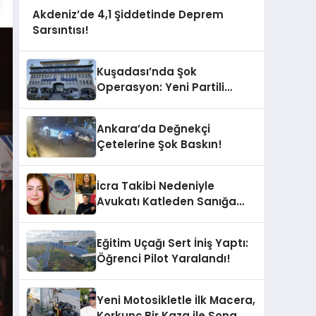
Akdeniz’de 4,1 Şiddetinde Deprem
Sarsıntısı!
Kuşadası’nda Şok
Operasyon: Yeni Partili
Milletvekilinin Kızı ve Damadı
Gözaltında!
Ankara’da Değnekçi
Çetelerine Şok Baskın!
İcra Takibi Nedeniyle
Avukatı Katleden Sanığa
İstenen Ceza Belli Oldu!
Eğitim Uçağı Sert İniş Yaptı:
Öğrenci Pilot Yaralandı!
Yeni Motosikletle İlk Macera,
Korkunç Bir Kaza ile Sona