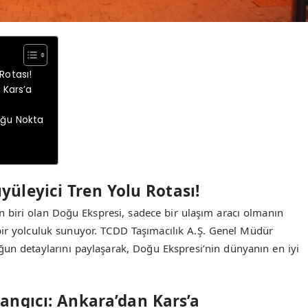
Rotası!
 Kars’a
tuğu Nokta
üleyici Tren Yolu Rotası!
n biri olan Doğu Ekspresi, sadece bir ulaşım aracı olmanın
bir yolculuk sunuyor. TCDD Taşımacılık A.Ş. Genel Müdür
un detaylarını paylaşarak, Doğu Ekspresi’nin dünyanın en iyi
angıcı: Ankara’dan Kars’a