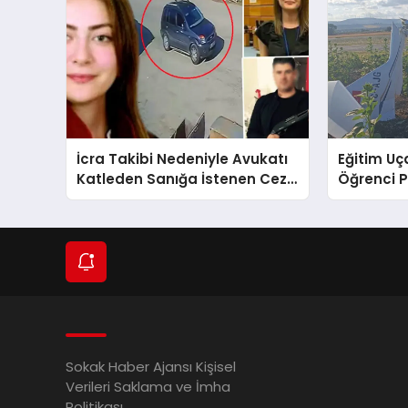
İcra Takibi Nedeniyle Avukatı
Eğitim Uça
Katleden Sanığa İstenen Ceza
Öğrenci P
Belli Oldu!
Sokak Haber Ajansı Kişisel
Verileri Saklama ve İmha
Politikası