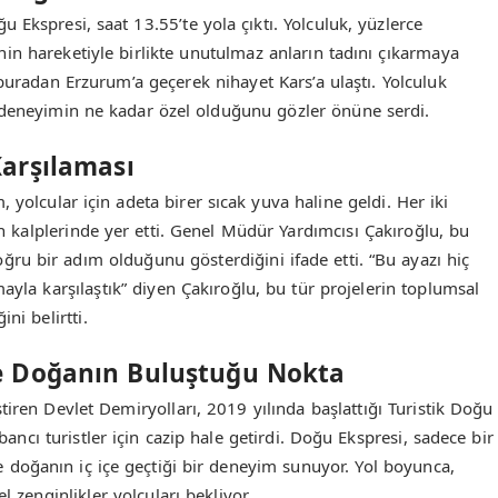
Ekspresi, saat 13.55’te yola çıktı. Yolculuk, yüzlerce
renin hareketiyle birlikte unutulmaz anların tadını çıkarmaya
 buradan Erzurum’a geçerek nihayet Kars’a ulaştı. Yolculuk
deneyimin ne kadar özel olduğunu gözler önüne serdi.
Karşılaması
yolcular için adeta birer sıcak yuva haline geldi. Her iki
ın kalplerinde yer etti. Genel Müdür Yardımcısı Çakıroğlu, bu
oğru bir adım olduğunu gösterdiğini ifade etti. “Bu ayazı hiç
ayla karşılaştık” diyen Çakıroğlu, bu tür projelerin toplumsal
ini belirtti.
 ve Doğanın Buluştuğu Nokta
tiren Devlet Demiryolları, 2019 yılında başlattığı Turistik Doğu
ancı turistler için cazip hale getirdi. Doğu Ekspresi, sadece bir
e doğanın iç içe geçtiği bir deneyim sunuyor. Yol boyunca,
l zenginlikler yolcuları bekliyor.