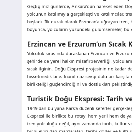
Geçtiğimiz günlerde, Ankara’dan hareket eden Doğu 
yolcunun katılımıyla gerçekleşti ve katılımcılar, t
başladı. İlk durak olarak Erzincan’a uğrayan tren,
boyunca, yolcuların yüzündeki gülümsemeler, bu 
Erzincan ve Erzurum’un Sıcak 
Yolculuk sırasında duraklanan Erzincan ve Erzurum, 
şehirde de yerel halkın misafirperverliği, yolcular
sıcak ilginin, Doğu Ekspresi projesinin ne kadar d
hissetmedik bile. İnanılmaz sevgi dolu bir karşılam
birlikteliği güçlendirdiğini ve dostlukları pekiştirdiğ
Turistik Doğu Ekspresi: Tarih
1949’dan bu yana Kars’a düzenli seferler gerçekleş
Ekspresi ile birlikte bu rotayı hem yerli hem de yab
tren yolculuğu değil, aynı zamanda tarih, kültür v
büyüleyici dağ manzaraları, tarihi köyler ve kültüre