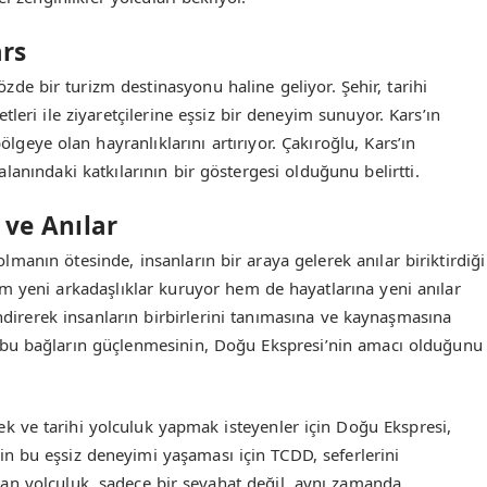
ars
zde bir turizm destinasyonu haline geliyor. Şehir, tarihi
zzetleri ile ziyaretçilerine eşsiz bir deneyim sunuyor. Kars’ın
bölgeye olan hayranlıklarını artırıyor. Çakıroğlu, Kars’ın
anındaki katkılarının bir göstergesi olduğunu belirtti.
 ve Anılar
manın ötesinde, insanların bir araya gelerek anılar biriktirdiği
em yeni arkadaşlıklar kuruyor hem de hayatlarına yeni anılar
endirerek insanların birbirlerini tanımasına ve kaynaşmasına
bu bağların güçlenmesinin, Doğu Ekspresi’nin amacı olduğunu
mek ve tarihi yolculuk yapmak isteyenler için Doğu Ekspresi,
n bu eşsiz deneyimi yaşaması için TCDD, seferlerini
an yolculuk, sadece bir seyahat değil, aynı zamanda