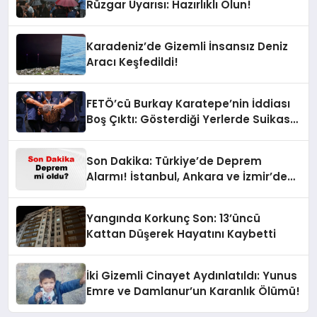
Rüzgar Uyarısı: Hazırlıklı Olun!
Karadeniz’de Gizemli İnsansız Deniz
Aracı Keşfedildi!
FETÖ’cü Burkay Karatepe’nin İddiası
Boş Çıktı: Gösterdiği Yerlerde Suikast
Timine Ait Silahlar Bulunamadı!
Son Dakika: Türkiye’de Deprem
Alarmı! İstanbul, Ankara ve İzmir’de
Son Gelişmeler
Yangında Korkunç Son: 13’üncü
Kattan Düşerek Hayatını Kaybetti
İki Gizemli Cinayet Aydınlatıldı: Yunus
Emre ve Damlanur’un Karanlık Ölümü!