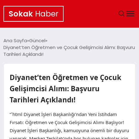
Sokak
Haber
ANA SAYFA
Ana Sayfa
Güncel
Diyanet’ten Öğretmen ve Çocuk Gelişimcisi Alımı: Başvuru
EKONOMI
Tarihleri Açıklandı!
POLITIKA
Diyanet’ten Öğretmen ve Çocuk
GÜNCEL
Gelişimcisi Alımı: Başvuru
Tarihleri Açıklandı!
KÜLTÜR SANAT
“`html Diyanet İşleri Başkanlığı’ndan Yeni İstihdam
SAĞLIK
Fırsatı: Öğretmen ve Çocuk Gelişimcisi Alımı Başlıyor!
Diyanet İşleri Başkanlığı, kamuoyuna önemli bir duyuru
TEKNOLOJI
yaparak, Merkez Teşkilatı’nda boş bulunan kadrolar için