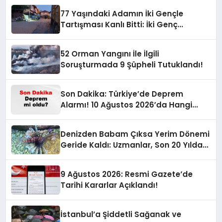
77 Yaşındaki Adamın İki Gençle
Tartışması Kanlı Bitti: İki Genç
Hayatını Kaybetti!
52 Orman Yangını İle İlgili
Soruşturmada 9 Şüpheli Tutuklandı!
Son Dakika: Türkiye’de Deprem
Alarmı! 10 Ağustos 2026’da Hangi
İllerde Şiddetli Sarsıntı Oldu?
Denizden Babam Çıksa Yerim Dönemi
Geride Kaldı: Uzmanlar, Son 20 Yılda
Artan Sayılarıyla Uyarıyor!
9 Ağustos 2026: Resmi Gazete’de
Tarihi Kararlar Açıklandı!
İstanbul’a Şiddetli Sağanak ve