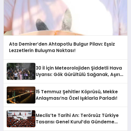
Ata Demirer’den Ahtapotlu Bulgur Pilavı: Eşsiz
Lezzetlerin Buluşma Noktası!
30 İl İçin Meteorolojiden Şiddetli Hava
Uyarısı: Gök Gürültülü Sağanak, Aşırı
Sıcaklık ve Bunaltıcı Nem Geliyor!
15 Temmuz Şehitler Köprüsü, Mekke
Anlaşması’na Özel Işıklarla Parladı!
Meclis’te Tarihi An: Terörsüz Türkiye
Tasarısı Genel Kurul’da Gündeme
Geliyor