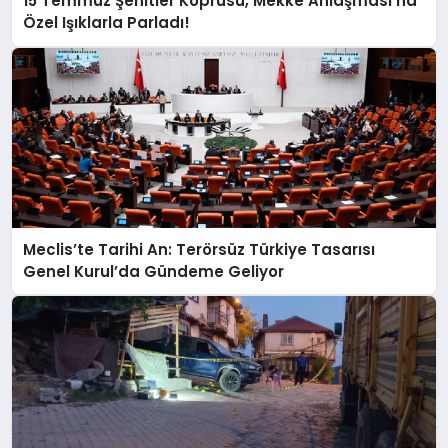
15 Temmuz Şehitler Köprüsü, Mekke Anlaşması’na
Özel Işıklarla Parladı!
Meclis’te Tarihi An: Terörsüz Türkiye Tasarısı
Genel Kurul’da Gündeme Geliyor