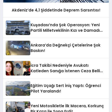
Akdeniz’de 4,1 Şiddetinde Deprem Sarsıntısı!
Kuşadası’nda Şok Operasyon: Yeni
Partili Milletvekilinin Kızı ve Damadı
Gözaltında!
Ankara’da Değnekçi Çetelerine Şok
Baskın!
İcra Takibi Nedeniyle Avukatı
Katleden Sanığa İstenen Ceza Belli
Oldu!
Eğitim Uçağı Sert İniş Yaptı: Öğrenci
Pilot Yaralandı!
Yeni Motosikletle İlk Macera, Korkunç
Bir Kaza ile Sona Erdi!