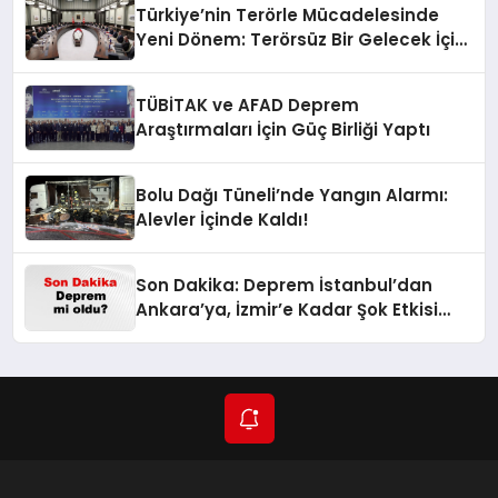
Türkiye’nin Terörle Mücadelesinde
Yeni Dönem: Terörsüz Bir Gelecek İçin
Adımlar Atılıyor
TÜBİTAK ve AFAD Deprem
Araştırmaları İçin Güç Birliği Yaptı
Bolu Dağı Tüneli’nde Yangın Alarmı:
Alevler İçinde Kaldı!
Son Dakika: Deprem İstanbul’dan
Ankara’ya, İzmir’e Kadar Şok Etkisi
Yarattı! AFAD’ın Verileriyle Sarsıcı
Gelişmeler 6 Ağustos 2026