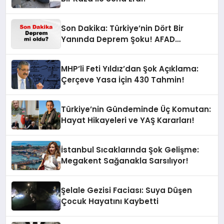
Son Dakika: Türkiye’nin Dört Bir
Yanında Deprem Şoku! AFAD
Verilerine Göre En Son Hangi İllerde
Sallandı?
MHP’li Feti Yıldız’dan Şok Açıklama:
Çerçeve Yasa İçin 430 Tahmin!
Türkiye’nin Gündeminde Üç Komutan:
Hayat Hikayeleri ve YAŞ Kararları!
İstanbul Sıcaklarında Şok Gelişme:
Megakent Sağanakla Sarsılıyor!
Şelale Gezisi Faciası: Suya Düşen
Çocuk Hayatını Kaybetti