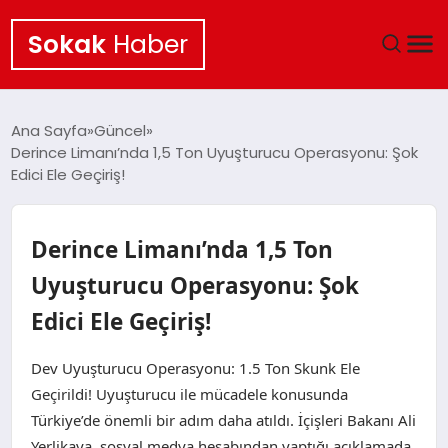
Sokak
Haber
ANA SAYFA
Ana Sayfa
Güncel
Derince Limanı’nda 1,5 Ton Uyuşturucu Operasyonu: Şok
EKONOMI
Edici Ele Geçiriş!
POLITIKA
Derince Limanı’nda 1,5 Ton
GÜNCEL
Uyuşturucu Operasyonu: Şok
Edici Ele Geçiriş!
KÜLTÜR SANAT
Dev Uyuşturucu Operasyonu: 1.5 Ton Skunk Ele
SAĞLIK
Geçirildi! Uyuşturucu ile mücadele konusunda
Türkiye’de önemli bir adım daha atıldı. İçişleri Bakanı Ali
TEKNOLOJI
Yerlikaya, sosyal medya hesabından yaptığı açıklamada,