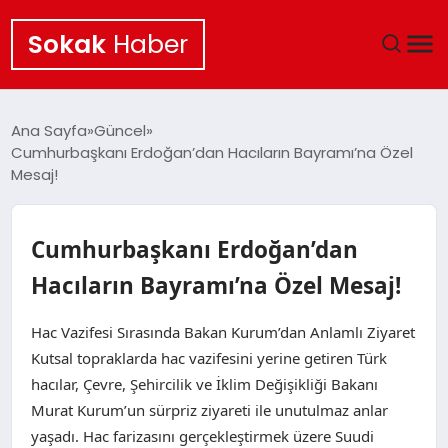
Sokak
Haber
ANA SAYFA
Ana Sayfa
Güncel
Cumhurbaşkanı Erdoğan’dan Hacıların Bayramı’na Özel
EKONOMI
Mesaj!
POLITIKA
Cumhurbaşkanı Erdoğan’dan
GÜNCEL
Hacıların Bayramı’na Özel Mesaj!
KÜLTÜR SANAT
Hac Vazifesi Sırasında Bakan Kurum’dan Anlamlı Ziyaret
Kutsal topraklarda hac vazifesini yerine getiren Türk
SAĞLIK
hacılar, Çevre, Şehircilik ve İklim Değişikliği Bakanı
Murat Kurum’un sürpriz ziyareti ile unutulmaz anlar
TEKNOLOJI
yaşadı. Hac farizasını gerçekleştirmek üzere Suudi