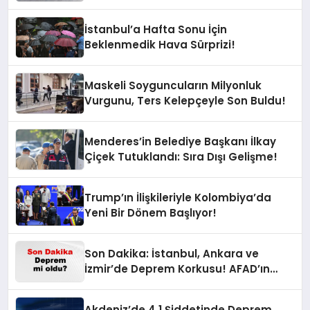
İstanbul’a Hafta Sonu İçin
Beklenmedik Hava Sürprizi!
Maskeli Soyguncuların Milyonluk
Vurgunu, Ters Kelepçeyle Son Buldu!
Menderes’in Belediye Başkanı İlkay
Çiçek Tutuklandı: Sıra Dışı Gelişme!
Trump’ın İlişkileriyle Kolombiya’da
Yeni Bir Dönem Başlıyor!
Son Dakika: İstanbul, Ankara ve
İzmir’de Deprem Korkusu! AFAD’ın
Verilerine Göre Az Önce Nerede
Sarsıntı Oldu?
Akdeniz’de 4,1 Şiddetinde Deprem