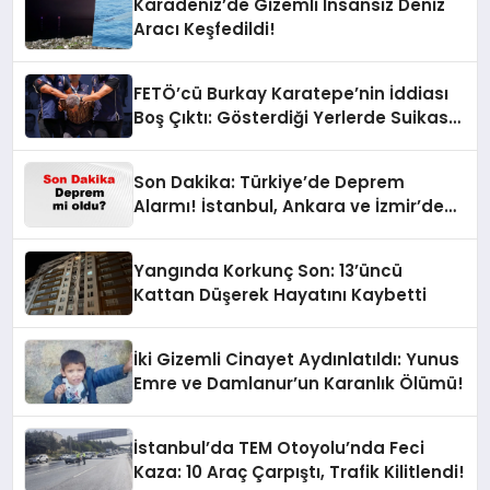
Karadeniz’de Gizemli İnsansız Deniz
Aracı Keşfedildi!
FETÖ’cü Burkay Karatepe’nin İddiası
Boş Çıktı: Gösterdiği Yerlerde Suikast
Timine Ait Silahlar Bulunamadı!
Son Dakika: Türkiye’de Deprem
Alarmı! İstanbul, Ankara ve İzmir’de
Son Gelişmeler
Yangında Korkunç Son: 13’üncü
Kattan Düşerek Hayatını Kaybetti
İki Gizemli Cinayet Aydınlatıldı: Yunus
Emre ve Damlanur’un Karanlık Ölümü!
İstanbul’da TEM Otoyolu’nda Feci
Kaza: 10 Araç Çarpıştı, Trafik Kilitlendi!