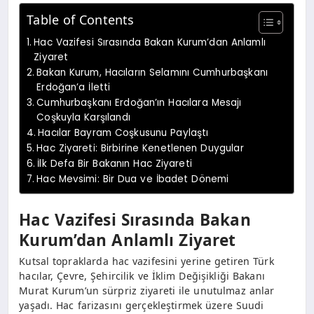
Table of Contents
Hac Vazifesi Sırasında Bakan Kurum’dan Anlamlı
Ziyaret
Bakan Kurum, Hacıların Selamını Cumhurbaşkanı
Erdoğan’a İletti
Cumhurbaşkanı Erdoğan’ın Hacılara Mesajı
Coşkuyla Karşılandı
Hacılar Bayram Coşkusunu Paylaştı
Hac Ziyareti: Birbirine Kenetlenen Duygular
İlk Defa Bir Bakanın Hac Ziyareti
Hac Mevsimi: Bir Dua ve İbadet Dönemi
Hac Vazifesi Sırasında Bakan
Kurum’dan Anlamlı Ziyaret
Kutsal topraklarda hac vazifesini yerine getiren Türk
hacılar, Çevre, Şehircilik ve İklim Değişikliği Bakanı
Murat Kurum’un sürpriz ziyareti ile unutulmaz anlar
yaşadı. Hac farizasını gerçekleştirmek üzere Suudi