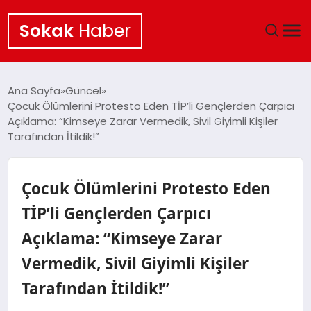
Sokak
Haber
ANA SAYFA
Ana Sayfa
Güncel
Çocuk Ölümlerini Protesto Eden TİP’li Gençlerden Çarpıcı
EKONOMI
Açıklama: “Kimseye Zarar Vermedik, Sivil Giyimli Kişiler
Tarafından İtildik!”
POLITIKA
Çocuk Ölümlerini Protesto Eden
GÜNCEL
TİP’li Gençlerden Çarpıcı
KÜLTÜR SANAT
Açıklama: “Kimseye Zarar
SAĞLIK
Vermedik, Sivil Giyimli Kişiler
Tarafından İtildik!”
TEKNOLOJI