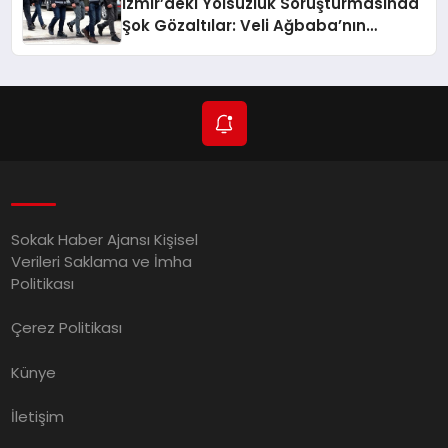
İzmir’deki Yolsuzluk Soruşturmasında
Şok Gözaltılar: Veli Ağbaba’nın
Ağabeyi de Dahil!
Sokak Haber Ajansı Kişisel
Verileri Saklama ve İmha
Politikası
Çerez Politikası
Künye
İletişim