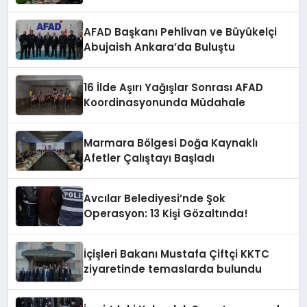
Düzenlendi
AFAD Başkanı Pehlivan ve Büyükelçi
Abujaish Ankara’da Buluştu
16 İlde Aşırı Yağışlar Sonrası AFAD
Koordinasyonunda Müdahale
Marmara Bölgesi Doğa Kaynaklı
Afetler Çalıştayı Başladı
Avcılar Belediyesi’nde Şok
Operasyon: 13 Kişi Gözaltında!
İçişleri Bakanı Mustafa Çiftçi KKTC
ziyaretinde temaslarda bulundu