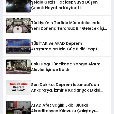
Şelale Gezisi Faciası: Suya Düşen
Çocuk Hayatını Kaybetti
Türkiye’nin Terörle Mücadelesinde
Yeni Dönem: Terörsüz Bir Gelecek İçin
Adımlar Atılıyor
TÜBİTAK ve AFAD Deprem
Araştırmaları İçin Güç Birliği Yaptı
Bolu Dağı Tüneli’nde Yangın Alarmı:
Alevler İçinde Kaldı!
Son Dakika: Deprem İstanbul’dan
Ankara’ya, İzmir’e Kadar Şok Etkisi
Yarattı! AFAD’ın Verileriyle Sarsıcı
Gelişmeler 6 Ağustos 2026
AFAD Afet Sağlık Ekibi Ulusal
Akreditasyon Kılavuzu Çalıştayı