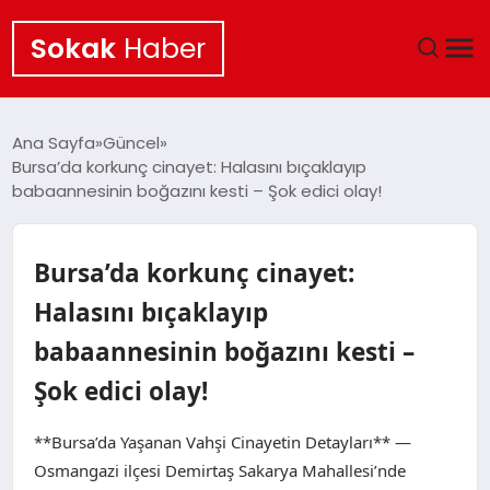
Sokak
Haber
ANA SAYFA
Ana Sayfa
Güncel
Bursa’da korkunç cinayet: Halasını bıçaklayıp
EKONOMI
babaannesinin boğazını kesti – Şok edici olay!
POLITIKA
Bursa’da korkunç cinayet:
GÜNCEL
Halasını bıçaklayıp
babaannesinin boğazını kesti –
KÜLTÜR SANAT
Şok edici olay!
SAĞLIK
**Bursa’da Yaşanan Vahşi Cinayetin Detayları** —
TEKNOLOJI
Osmangazi ilçesi Demirtaş Sakarya Mahallesi’nde