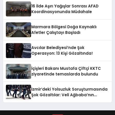
16 İlde Aşırı Yağışlar Sonrası AFAD
Koordinasyonunda Müdahale
Marmara Bölgesi Doğa Kaynaklı
Afetler Çalıştayı Başladı
Avcılar Belediyesi’nde Şok
Operasyon: 13 Kişi Gözaltında!
İçişleri Bakanı Mustafa Çiftçi KKTC
ziyaretinde temaslarda bulundu
İzmir’deki Yolsuzluk Soruşturmasında
Şok Gözaltılar: Veli Ağbaba’nın
Ağabeyi de Dahil!