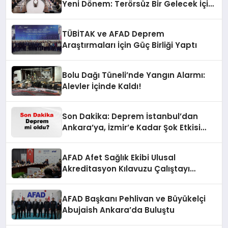
Yeni Dönem: Terörsüz Bir Gelecek İçin
Adımlar Atılıyor
TÜBİTAK ve AFAD Deprem
Araştırmaları İçin Güç Birliği Yaptı
Bolu Dağı Tüneli’nde Yangın Alarmı:
Alevler İçinde Kaldı!
Son Dakika: Deprem İstanbul’dan
Ankara’ya, İzmir’e Kadar Şok Etkisi
Yarattı! AFAD’ın Verileriyle Sarsıcı
Gelişmeler 6 Ağustos 2026
AFAD Afet Sağlık Ekibi Ulusal
Akreditasyon Kılavuzu Çalıştayı
Düzenlendi
AFAD Başkanı Pehlivan ve Büyükelçi
Abujaish Ankara’da Buluştu