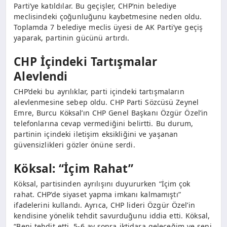
Parti’ye katıldılar. Bu geçişler, CHP’nin belediye
meclisindeki çoğunluğunu kaybetmesine neden oldu.
Toplamda 7 belediye meclis üyesi de AK Parti’ye geçiş
yaparak, partinin gücünü artırdı.
CHP İçindeki Tartışmalar
Alevlendi
CHP’deki bu ayrılıklar, parti içindeki tartışmaların
alevlenmesine sebep oldu. CHP Parti Sözcüsü Zeynel
Emre, Burcu Köksal’ın CHP Genel Başkanı Özgür Özel’in
telefonlarına cevap vermediğini belirtti. Bu durum,
partinin içindeki iletişim eksikliğini ve yaşanan
güvensizlikleri gözler önüne serdi.
Köksal: “İçim Rahat”
Köksal, partisinden ayrılışını duyururken “İçim çok
rahat. CHP’de siyaset yapma imkanı kalmamıştı”
ifadelerini kullandı. Ayrıca, CHP lideri Özgür Özel’in
kendisine yönelik tehdit savurduğunu iddia etti. Köksal,
“Beni tehdit etti, 5-6 ay sonra iktidara geleceğim ve seni