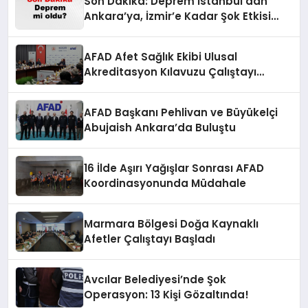
Son Dakika: Deprem İstanbul’dan
Ankara’ya, İzmir’e Kadar Şok Etkisi
Yarattı! AFAD’ın Verileriyle Sarsıcı
Gelişmeler 6 Ağustos 2026
AFAD Afet Sağlık Ekibi Ulusal
Akreditasyon Kılavuzu Çalıştayı
Düzenlendi
AFAD Başkanı Pehlivan ve Büyükelçi
Abujaish Ankara’da Buluştu
16 İlde Aşırı Yağışlar Sonrası AFAD
Koordinasyonunda Müdahale
Marmara Bölgesi Doğa Kaynaklı
Afetler Çalıştayı Başladı
Avcılar Belediyesi’nde Şok
Operasyon: 13 Kişi Gözaltında!