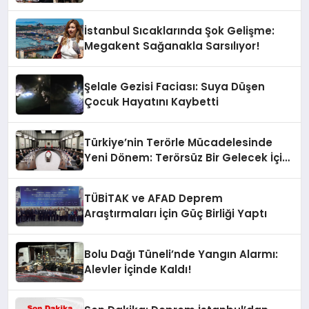
İstanbul Sıcaklarında Şok Gelişme:
Megakent Sağanakla Sarsılıyor!
Şelale Gezisi Faciası: Suya Düşen
Çocuk Hayatını Kaybetti
Türkiye’nin Terörle Mücadelesinde
Yeni Dönem: Terörsüz Bir Gelecek İçin
Adımlar Atılıyor
TÜBİTAK ve AFAD Deprem
Araştırmaları İçin Güç Birliği Yaptı
Bolu Dağı Tüneli’nde Yangın Alarmı:
Alevler İçinde Kaldı!