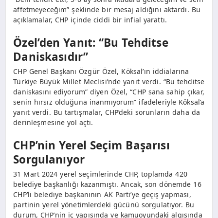
affetmeyeceğim” şeklinde bir mesaj aldığını aktardı. Bu
açıklamalar, CHP içinde ciddi bir infial yarattı.
Özel’den Yanıt: “Bu Tehditse
Daniskasıdır”
CHP Genel Başkanı Özgür Özel, Köksal’ın iddialarına
Türkiye Büyük Millet Meclisi’nde yanıt verdi. “Bu tehditse
daniskasını ediyorum” diyen Özel, “CHP sana sahip çıkar,
senin hırsız olduğuna inanmıyorum” ifadeleriyle Köksal’a
yanıt verdi. Bu tartışmalar, CHP’deki sorunların daha da
derinleşmesine yol açtı.
CHP’nin Yerel Seçim Başarısı
Sorgulanıyor
31 Mart 2024 yerel seçimlerinde CHP, toplamda 420
belediye başkanlığı kazanmıştı. Ancak, son dönemde 16
CHP’li belediye başkanının AK Parti’ye geçiş yapması,
partinin yerel yönetimlerdeki gücünü sorgulatıyor. Bu
durum, CHP’nin iç yapısında ve kamuoyundaki algısında