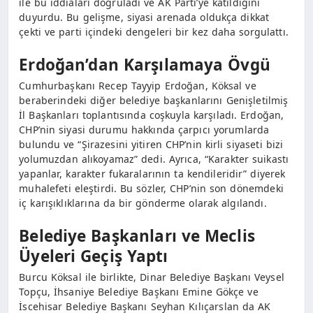
ile bu iddiaları doğruladı ve AK Parti’ye katıldığını
duyurdu. Bu gelişme, siyasi arenada oldukça dikkat
çekti ve parti içindeki dengeleri bir kez daha sorgulattı.
Erdoğan’dan Karşılamaya Övgü
Cumhurbaşkanı Recep Tayyip Erdoğan, Köksal ve
beraberindeki diğer belediye başkanlarını Genişletilmiş
İl Başkanları toplantısında coşkuyla karşıladı. Erdoğan,
CHP’nin siyasi durumu hakkında çarpıcı yorumlarda
bulundu ve “Şirazesini yitiren CHP’nin kirli siyaseti bizi
yolumuzdan alıkoyamaz” dedi. Ayrıca, “Karakter suikastı
yapanlar, karakter fukaralarının ta kendileridir” diyerek
muhalefeti eleştirdi. Bu sözler, CHP’nin son dönemdeki
iç karışıklıklarına da bir gönderme olarak algılandı.
Belediye Başkanları ve Meclis
Üyeleri Geçiş Yaptı
Burcu Köksal ile birlikte, Dinar Belediye Başkanı Veysel
Topçu, İhsaniye Belediye Başkanı Emine Gökçe ve
İscehisar Belediye Başkanı Seyhan Kılıçarslan da AK