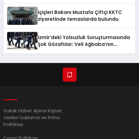
İçişleri Bakanı Mustafa Çiftçi KKTC
ziyaretinde temaslarda bulundu
İzmir’deki Yolsuzluk Soruşturmasında
Şok Gözaltılar: Veli Ağbaba’nın
Ağabeyi de Dahil!
Sokak Haber Ajansı Kişisel
Verileri Saklama ve İmha
Politikası
Çerez Politikası