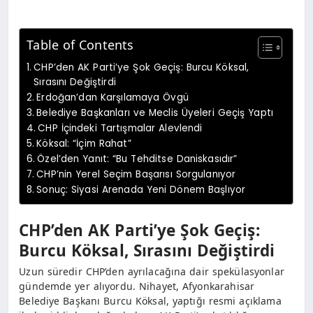
Table of Contents
CHP’den AK Parti’ye Şok Geçiş: Burcu Köksal,
Sırasını Değiştirdi
Erdoğan’dan Karşılamaya Övgü
Belediye Başkanları ve Meclis Üyeleri Geçiş Yaptı
CHP İçindeki Tartışmalar Alevlendi
Köksal: “İçim Rahat”
Özel’den Yanıt: “Bu Tehditse Daniskasıdır”
CHP’nin Yerel Seçim Başarısı Sorgulanıyor
Sonuç: Siyasi Arenada Yeni Dönem Başlıyor
CHP’den AK Parti’ye Şok Geçiş:
Burcu Köksal, Sırasını Değiştirdi
Uzun süredir CHP’den ayrılacağına dair spekülasyonlar
gündemde yer alıyordu. Nihayet, Afyonkarahisar
Belediye Başkanı Burcu Köksal, yaptığı resmi açıklama