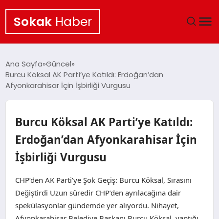
Sokak
Haber
ANA SAYFA
Ana Sayfa
Güncel
Burcu Köksal AK Parti’ye Katıldı: Erdoğan’dan
EKONOMI
Afyonkarahisar İçin İşbirliği Vurgusu
POLITIKA
Burcu Köksal AK Parti’ye Katıldı:
GÜNCEL
Erdoğan’dan Afyonkarahisar İçin
İşbirliği Vurgusu
KÜLTÜR SANAT
CHP’den AK Parti’ye Şok Geçiş: Burcu Köksal, Sırasını
SAĞLIK
Değiştirdi Uzun süredir CHP’den ayrılacağına dair
spekülasyonlar gündemde yer alıyordu. Nihayet,
TEKNOLOJI
Afyonkarahisar Belediye Başkanı Burcu Köksal, yaptığı