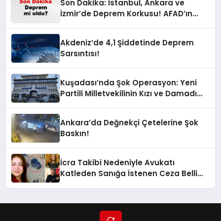
Son Dakika: İstanbul, Ankara ve
İzmir’de Deprem Korkusu! AFAD’ın
Verilerine Göre Az Önce Nerede
Sarsıntı Oldu?
Akdeniz’de 4,1 Şiddetinde Deprem
Sarsıntısı!
Kuşadası’nda Şok Operasyon: Yeni
Partili Milletvekilinin Kızı ve Damadı
Gözaltında!
Ankara’da Değnekçi Çetelerine Şok
Baskın!
İcra Takibi Nedeniyle Avukatı
Katleden Sanığa İstenen Ceza Belli
Oldu!