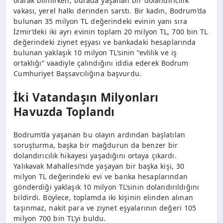
olarak bilinirken, burada yaşanan bir dolandırıcılık
vakası, yerel halkı derinden sarstı. Bir kadın, Bodrum’da
bulunan 35 milyon TL değerindeki evinin yanı sıra
İzmir’deki iki ayrı evinin toplam 20 milyon TL, 700 bin TL
değerindeki ziynet eşyası ve bankadaki hesaplarında
bulunan yaklaşık 10 milyon TL’sinin “evlilik ve iş
ortaklığı” vaadiyle çalındığını iddia ederek Bodrum
Cumhuriyet Başsavcılığına başvurdu.
İki Vatandaşın Milyonları
Havuzda Toplandı
Bodrum’da yaşanan bu olayın ardından başlatılan
soruşturma, başka bir mağdurun da benzer bir
dolandırıcılık hikayesi yaşadığını ortaya çıkardı.
Yalıkavak Mahallesi’nde yaşayan bir başka kişi, 30
milyon TL değerindeki evi ve banka hesaplarından
gönderdiği yaklaşık 10 milyon TL’sinin dolandırıldığını
bildirdi. Böylece, toplamda iki kişinin elinden alınan
taşınmaz, nakit para ve ziynet eşyalarının değeri 105
milyon 700 bin TL’yi buldu.