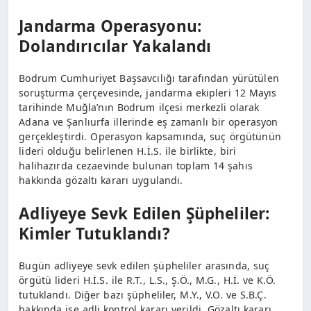
Jandarma Operasyonu:
Dolandırıcılar Yakalandı
Bodrum Cumhuriyet Başsavcılığı tarafından yürütülen
soruşturma çerçevesinde, jandarma ekipleri 12 Mayıs
tarihinde Muğla’nın Bodrum ilçesi merkezli olarak
Adana ve Şanlıurfa illerinde eş zamanlı bir operasyon
gerçekleştirdi. Operasyon kapsamında, suç örgütünün
lideri olduğu belirlenen H.İ.S. ile birlikte, biri
halihazırda cezaevinde bulunan toplam 14 şahıs
hakkında gözaltı kararı uygulandı.
Adliyeye Sevk Edilen Şüpheliler:
Kimler Tutuklandı?
Bugün adliyeye sevk edilen şüpheliler arasında, suç
örgütü lideri H.İ.S. ile R.T., L.S., Ş.Ö., M.G., H.İ. ve K.Ö.
tutuklandı. Diğer bazı şüpheliler, M.Y., V.O. ve S.B.Ç.
hakkında ise adli kontrol kararı verildi. Gözaltı kararı