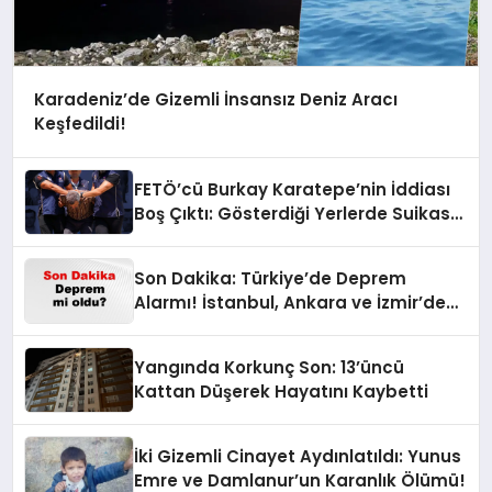
Karadeniz’de Gizemli İnsansız Deniz Aracı
Keşfedildi!
FETÖ’cü Burkay Karatepe’nin İddiası
Boş Çıktı: Gösterdiği Yerlerde Suikast
Timine Ait Silahlar Bulunamadı!
Son Dakika: Türkiye’de Deprem
Alarmı! İstanbul, Ankara ve İzmir’de
Son Gelişmeler
Yangında Korkunç Son: 13’üncü
Kattan Düşerek Hayatını Kaybetti
İki Gizemli Cinayet Aydınlatıldı: Yunus
Emre ve Damlanur’un Karanlık Ölümü!