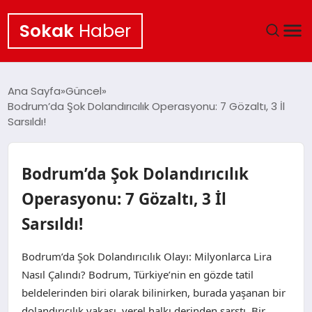
Sokak
Haber
ANA SAYFA
Ana Sayfa
Güncel
Bodrum’da Şok Dolandırıcılık Operasyonu: 7 Gözaltı, 3 İl
EKONOMI
Sarsıldı!
POLITIKA
Bodrum’da Şok Dolandırıcılık
GÜNCEL
Operasyonu: 7 Gözaltı, 3 İl
Sarsıldı!
KÜLTÜR SANAT
Bodrum’da Şok Dolandırıcılık Olayı: Milyonlarca Lira
SAĞLIK
Nasıl Çalındı? Bodrum, Türkiye’nin en gözde tatil
beldelerinden biri olarak bilinirken, burada yaşanan bir
TEKNOLOJI
dolandırıcılık vakası, yerel halkı derinden sarstı. Bir