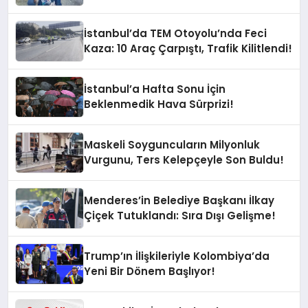
İstanbul’da TEM Otoyolu’nda Feci
Kaza: 10 Araç Çarpıştı, Trafik Kilitlendi!
İstanbul’a Hafta Sonu İçin
Beklenmedik Hava Sürprizi!
Maskeli Soyguncuların Milyonluk
Vurgunu, Ters Kelepçeyle Son Buldu!
Menderes’in Belediye Başkanı İlkay
Çiçek Tutuklandı: Sıra Dışı Gelişme!
Trump’ın İlişkileriyle Kolombiya’da
Yeni Bir Dönem Başlıyor!