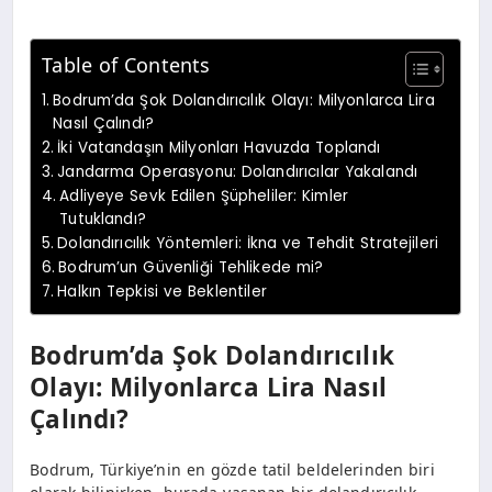
Table of Contents
Bodrum’da Şok Dolandırıcılık Olayı: Milyonlarca Lira
Nasıl Çalındı?
İki Vatandaşın Milyonları Havuzda Toplandı
Jandarma Operasyonu: Dolandırıcılar Yakalandı
Adliyeye Sevk Edilen Şüpheliler: Kimler
Tutuklandı?
Dolandırıcılık Yöntemleri: İkna ve Tehdit Stratejileri
Bodrum’un Güvenliği Tehlikede mi?
Halkın Tepkisi ve Beklentiler
Bodrum’da Şok Dolandırıcılık
Olayı: Milyonlarca Lira Nasıl
Çalındı?
Bodrum, Türkiye’nin en gözde tatil beldelerinden biri