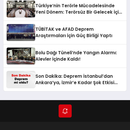
Türkiye’nin Terörle Mücadelesinde
Yeni Dönem: Terörsüz Bir Gelecek İçin
Adımlar Atılıyor
TÜBİTAK ve AFAD Deprem
Araştırmaları İçin Güç Birliği Yaptı
Bolu Dağı Tüneli’nde Yangın Alarmı:
Alevler İçinde Kaldı!
Son Dakika: Deprem İstanbul’dan
Ankara’ya, İzmir’e Kadar Şok Etkisi
Yarattı! AFAD’ın Verileriyle Sarsıcı
Gelişmeler 6 Ağustos 2026