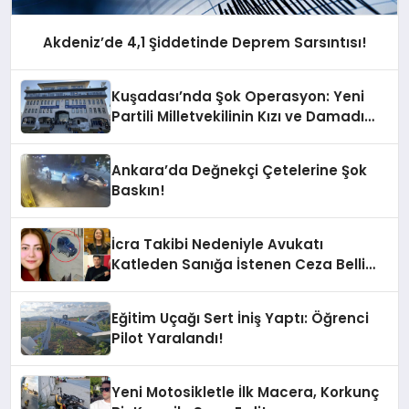
Akdeniz’de 4,1 Şiddetinde Deprem Sarsıntısı!
Kuşadası’nda Şok Operasyon: Yeni
Partili Milletvekilinin Kızı ve Damadı
Gözaltında!
Ankara’da Değnekçi Çetelerine Şok
Baskın!
İcra Takibi Nedeniyle Avukatı
Katleden Sanığa İstenen Ceza Belli
Oldu!
Eğitim Uçağı Sert İniş Yaptı: Öğrenci
Pilot Yaralandı!
Yeni Motosikletle İlk Macera, Korkunç