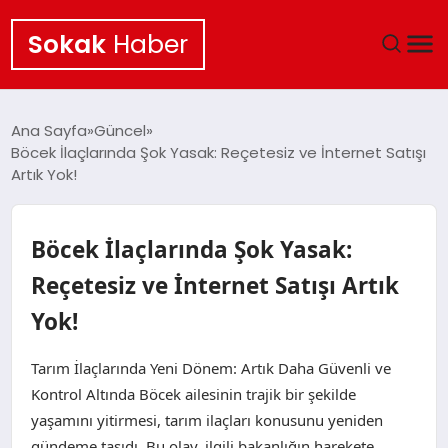
Sokak
Haber
ANA SAYFA
Ana Sayfa
Güncel
Böcek İlaçlarında Şok Yasak: Reçetesiz ve İnternet Satışı
EKONOMI
Artık Yok!
POLITIKA
Böcek İlaçlarında Şok Yasak:
GÜNCEL
Reçetesiz ve İnternet Satışı Artık
Yok!
KÜLTÜR SANAT
Tarım İlaçlarında Yeni Dönem: Artık Daha Güvenli ve
SAĞLIK
Kontrol Altında Böcek ailesinin trajik bir şekilde
yaşamını yitirmesi, tarım ilaçları konusunu yeniden
TEKNOLOJI
gündeme taşıdı. Bu olay, ilgili bakanlığın harekete