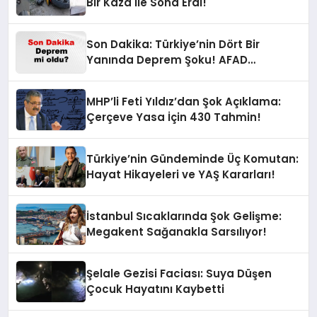
Bir Kaza ile Sona Erdi!
Son Dakika: Türkiye’nin Dört Bir
Yanında Deprem Şoku! AFAD
Verilerine Göre En Son Hangi İllerde
Sallandı?
MHP’li Feti Yıldız’dan Şok Açıklama:
Çerçeve Yasa İçin 430 Tahmin!
Türkiye’nin Gündeminde Üç Komutan:
Hayat Hikayeleri ve YAŞ Kararları!
İstanbul Sıcaklarında Şok Gelişme:
Megakent Sağanakla Sarsılıyor!
Şelale Gezisi Faciası: Suya Düşen
Çocuk Hayatını Kaybetti