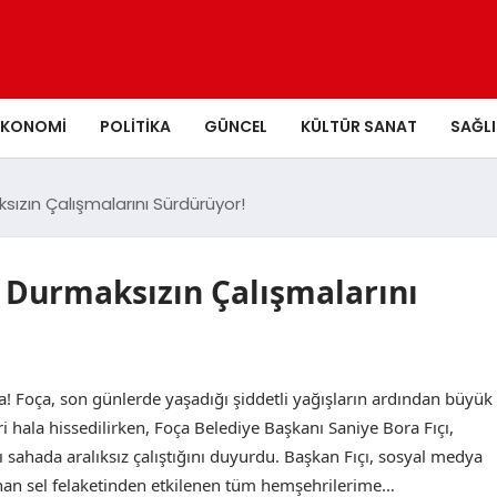
EKONOMI
POLITIKA
GÜNCEL
KÜLTÜR SANAT
SAĞLI
sızın Çalışmalarını Sürdürüyor!
a Durmaksızın Çalışmalarını
a! Foça, son günlerde yaşadığı şiddetli yağışların ardından büyük
leri hala hissedilirken, Foça Belediye Başkanı Saniye Bora Fıçı,
ı sahada aralıksız çalıştığını duyurdu. Başkan Fıçı, sosyal medya
nan sel felaketinden etkilenen tüm hemşehrilerime…