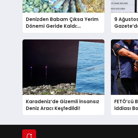
Denizden Babam Çıksa Yerim
9 Ağusto
Dönemi Geride Kaldı:
Gazete’de
Uzmanlar, Son 20 Yılda Artan
Açıklandı
Sayılarıyla Uyarıyor!
Karadeniz’de Gizemli İnsansız
FETÖ’cü B
Deniz Aracı Keşfedildi!
İddiası Bo
Yerlerde 
Silahlar 