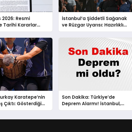
s 2026: Resmi
İstanbul’a Şiddetli Sağanak
 Tarihi Kararlar
ve Rüzgar Uyarısı: Hazırlıklı
!
Olun!
urkay Karatepe’nin
Son Dakika: Türkiye’de
ş Çıktı: Gösterdiği
Deprem Alarmı! İstanbul,
Suikast Timine Ait
Ankara ve İzmir’de Son
Bulunamadı!
Gelişmeler