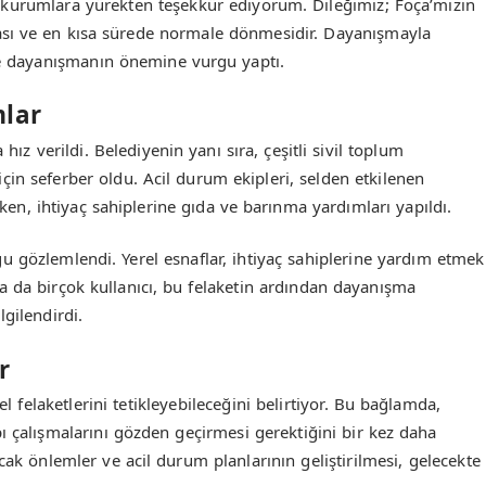
 kurumlara yürekten teşekkür ediyorum. Dileğimiz; Foça’mızın
ası ve en kısa sürede normale dönmesidir. Dayanışmayla
yle dayanışmanın önemine vurgu yaptı.
mlar
hız verildi. Belediyenin yanı sıra, çeşitli sivil toplum
için seferber oldu. Acil durum ekipleri, selden etkilenen
ken, ihtiyaç sahiplerine gıda ve barınma yardımları yapıldı.
u gözlemlendi. Yerel esnaflar, ihtiyaç sahiplerine yardım etmek
a da birçok kullanıcı, bu felaketin ardından dayanışma
gilendirdi.
r
el felaketlerini tetikleyebileceğini belirtiyor. Bu bağlamda,
ı çalışmalarını gözden geçirmesi gerektiğini bir kez daha
cak önlemler ve acil durum planlarının geliştirilmesi, gelecekte