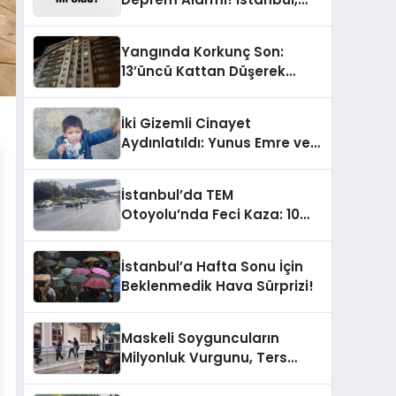
Ankara ve İzmir’de Son
Gelişmeler
Yangında Korkunç Son:
13’üncü Kattan Düşerek
Hayatını Kaybetti
İki Gizemli Cinayet
Aydınlatıldı: Yunus Emre ve
Damlanur’un Karanlık
Ölümü!
İstanbul’da TEM
Otoyolu’nda Feci Kaza: 10
Araç Çarpıştı, Trafik
Kilitlendi!
İstanbul’a Hafta Sonu İçin
Beklenmedik Hava Sürprizi!
Maskeli Soyguncuların
Milyonluk Vurgunu, Ters
Kelepçeyle Son Buldu!