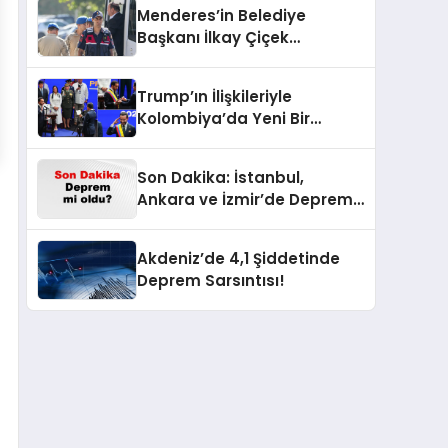
Menderes’in Belediye
Başkanı İlkay Çiçek
Tutuklandı: Sıra Dışı
Gelişme!
Trump’ın İlişkileriyle
Kolombiya’da Yeni Bir
Dönem Başlıyor!
Son Dakika: İstanbul,
Ankara ve İzmir’de Deprem
Korkusu! AFAD’ın Verilerine
Göre Az Önce Nerede
Akdeniz’de 4,1 Şiddetinde
Sarsıntı Oldu?
Deprem Sarsıntısı!