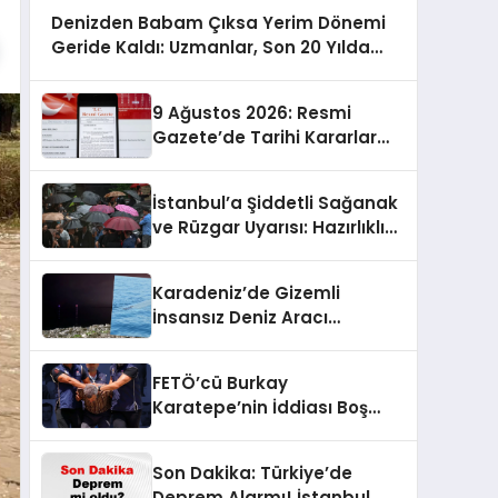
Denizden Babam Çıksa Yerim Dönemi
Geride Kaldı: Uzmanlar, Son 20 Yılda
Artan Sayılarıyla Uyarıyor!
9 Ağustos 2026: Resmi
Gazete’de Tarihi Kararlar
Açıklandı!
İstanbul’a Şiddetli Sağanak
ve Rüzgar Uyarısı: Hazırlıklı
Olun!
Karadeniz’de Gizemli
İnsansız Deniz Aracı
Keşfedildi!
FETÖ’cü Burkay
Karatepe’nin İddiası Boş
Çıktı: Gösterdiği Yerlerde
Suikast Timine Ait Silahlar
Son Dakika: Türkiye’de
Bulunamadı!
Deprem Alarmı! İstanbul,