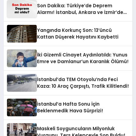
Son Dakika: Türkiye’de Deprem
Alarmı! İstanbul, Ankara ve İzmir’de
Son Gelişmeler
Yangında Korkunç Son: 13’üncü
Kattan Düşerek Hayatını Kaybetti
İki Gizemli Cinayet Aydınlatıldı: Yunus
Emre ve Damlanur’un Karanlık Ölümü!
İstanbul’da TEM Otoyolu’nda Feci
Kaza: 10 Araç Çarpıştı, Trafik Kilitlendi!
İstanbul’a Hafta Sonu İçin
Beklenmedik Hava Sürprizi!
Maskeli Soyguncuların Milyonluk
Vurgunu, Ters Kelepçeyle Son Buldu!