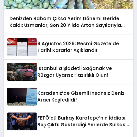
Denizden Babam Çıksa Yerim Dönemi Geride
Kaldı: Uzmanlar, Son 20 Yılda Artan Sayılarıyla
Uyarıyor!
9 Ağustos 2026: Resmi Gazete’de
Tarihi Kararlar Açıklandı!
İstanbul’a Şiddetli Sağanak ve
Rüzgar Uyarısı: Hazırlıklı Olun!
Karadeniz’de Gizemli İnsansız Deniz
Aracı Keşfedildi!
FETÖ’cü Burkay Karatepe’nin İddiası
Boş Çıktı: Gösterdiği Yerlerde Suikast
Timine Ait Silahlar Bulunamadı!