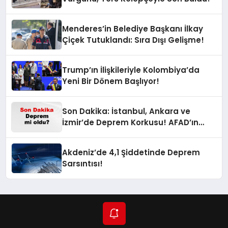
Menderes’in Belediye Başkanı İlkay
Çiçek Tutuklandı: Sıra Dışı Gelişme!
Trump’ın İlişkileriyle Kolombiya’da
Yeni Bir Dönem Başlıyor!
Son Dakika: İstanbul, Ankara ve
İzmir’de Deprem Korkusu! AFAD’ın
Verilerine Göre Az Önce Nerede
Sarsıntı Oldu?
Akdeniz’de 4,1 Şiddetinde Deprem
Sarsıntısı!