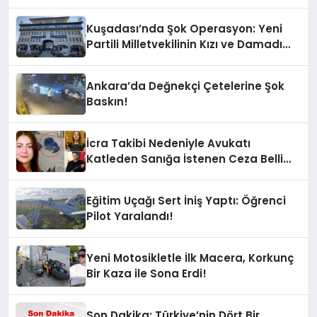
Kuşadası’nda Şok Operasyon: Yeni
Partili Milletvekilinin Kızı ve Damadı
Gözaltında!
Ankara’da Değnekçi Çetelerine Şok
Baskın!
İcra Takibi Nedeniyle Avukatı
Katleden Sanığa İstenen Ceza Belli
Oldu!
Eğitim Uçağı Sert İniş Yaptı: Öğrenci
Pilot Yaralandı!
Yeni Motosikletle İlk Macera, Korkunç
Bir Kaza ile Sona Erdi!
Son Dakika: Türkiye’nin Dört Bir