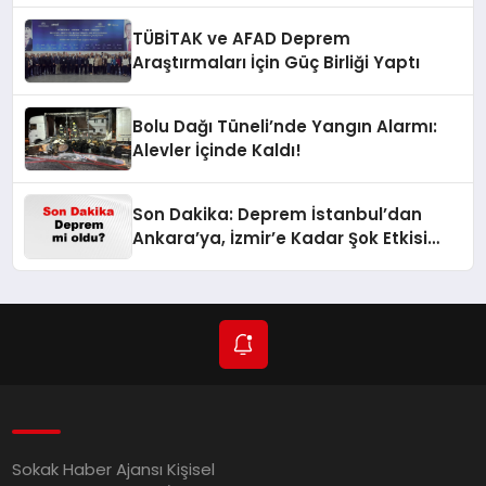
TÜBİTAK ve AFAD Deprem
Araştırmaları İçin Güç Birliği Yaptı
Bolu Dağı Tüneli’nde Yangın Alarmı:
Alevler İçinde Kaldı!
Son Dakika: Deprem İstanbul’dan
Ankara’ya, İzmir’e Kadar Şok Etkisi
Yarattı! AFAD’ın Verileriyle Sarsıcı
Gelişmeler 6 Ağustos 2026
Sokak Haber Ajansı Kişisel