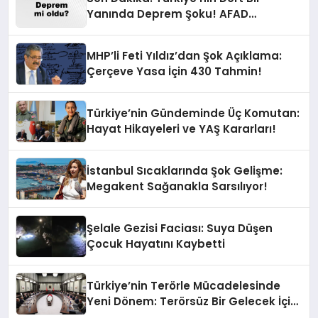
Yanında Deprem Şoku! AFAD
Verilerine Göre En Son Hangi İllerde
Sallandı?
MHP’li Feti Yıldız’dan Şok Açıklama:
Çerçeve Yasa İçin 430 Tahmin!
Türkiye’nin Gündeminde Üç Komutan:
Hayat Hikayeleri ve YAŞ Kararları!
İstanbul Sıcaklarında Şok Gelişme:
Megakent Sağanakla Sarsılıyor!
Şelale Gezisi Faciası: Suya Düşen
Çocuk Hayatını Kaybetti
Türkiye’nin Terörle Mücadelesinde
Yeni Dönem: Terörsüz Bir Gelecek İçin
Adımlar Atılıyor