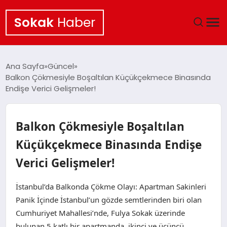
Sokak
Haber
ANA SAYFA
Ana Sayfa
Güncel
Balkon Çökmesiyle Boşaltılan Küçükçekmece Binasında
EKONOMI
Endişe Verici Gelişmeler!
POLITIKA
Balkon Çökmesiyle Boşaltılan
GÜNCEL
Küçükçekmece Binasında Endişe
Verici Gelişmeler!
KÜLTÜR SANAT
İstanbul’da Balkonda Çökme Olayı: Apartman Sakinleri
SAĞLIK
Panik İçinde İstanbul’un gözde semtlerinden biri olan
Cumhuriyet Mahallesi’nde, Fulya Sokak üzerinde
TEKNOLOJI
bulunan 5 katlı bir apartmanda, ikinci ve üçüncü