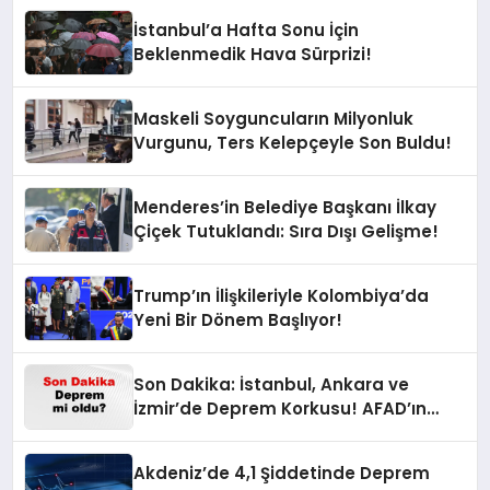
İstanbul’a Hafta Sonu İçin
Beklenmedik Hava Sürprizi!
Maskeli Soyguncuların Milyonluk
Vurgunu, Ters Kelepçeyle Son Buldu!
Menderes’in Belediye Başkanı İlkay
Çiçek Tutuklandı: Sıra Dışı Gelişme!
Trump’ın İlişkileriyle Kolombiya’da
Yeni Bir Dönem Başlıyor!
Son Dakika: İstanbul, Ankara ve
İzmir’de Deprem Korkusu! AFAD’ın
Verilerine Göre Az Önce Nerede
Sarsıntı Oldu?
Akdeniz’de 4,1 Şiddetinde Deprem