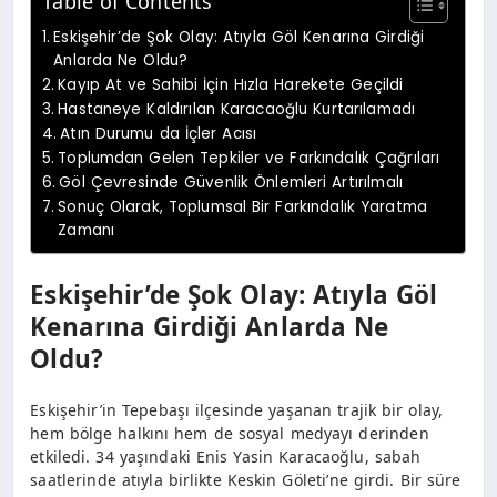
Table of Contents
Eskişehir’de Şok Olay: Atıyla Göl Kenarına Girdiği
Anlarda Ne Oldu?
Kayıp At ve Sahibi İçin Hızla Harekete Geçildi
Hastaneye Kaldırılan Karacaoğlu Kurtarılamadı
Atın Durumu da İçler Acısı
Toplumdan Gelen Tepkiler ve Farkındalık Çağrıları
Göl Çevresinde Güvenlik Önlemleri Artırılmalı
Sonuç Olarak, Toplumsal Bir Farkındalık Yaratma
Zamanı
Eskişehir’de Şok Olay: Atıyla Göl
Kenarına Girdiği Anlarda Ne
Oldu?
Eskişehir’in Tepebaşı ilçesinde yaşanan trajik bir olay,
hem bölge halkını hem de sosyal medyayı derinden
etkiledi. 34 yaşındaki Enis Yasin Karacaoğlu, sabah
saatlerinde atıyla birlikte Keskin Göleti’ne girdi. Bir süre