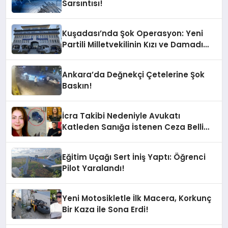
Sarsıntısı!
Kuşadası’nda Şok Operasyon: Yeni
Partili Milletvekilinin Kızı ve Damadı
Gözaltında!
Ankara’da Değnekçi Çetelerine Şok
Baskın!
İcra Takibi Nedeniyle Avukatı
Katleden Sanığa İstenen Ceza Belli
Oldu!
Eğitim Uçağı Sert İniş Yaptı: Öğrenci
Pilot Yaralandı!
Yeni Motosikletle İlk Macera, Korkunç
Bir Kaza ile Sona Erdi!