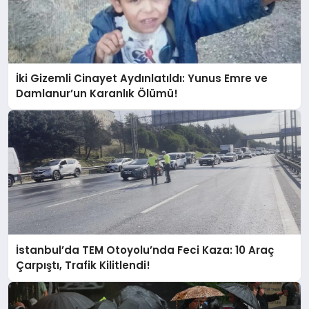
İki Gizemli Cinayet Aydınlatıldı: Yunus Emre ve
Damlanur’un Karanlık Ölümü!
İstanbul’da TEM Otoyolu’nda Feci Kaza: 10 Araç
Çarpıştı, Trafik Kilitlendi!