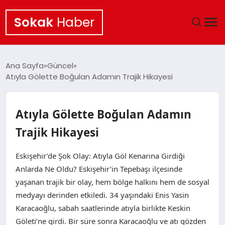
Sokak
Haber
ANA SAYFA
Ana Sayfa
Güncel
Atıyla Gölette Boğulan Adamın Trajik Hikayesi
EKONOMI
POLITIKA
Atıyla Gölette Boğulan Adamın
Trajik Hikayesi
GÜNCEL
Eskişehir’de Şok Olay: Atıyla Göl Kenarına Girdiği
KÜLTÜR SANAT
Anlarda Ne Oldu? Eskişehir’in Tepebaşı ilçesinde
yaşanan trajik bir olay, hem bölge halkını hem de sosyal
SAĞLIK
medyayı derinden etkiledi. 34 yaşındaki Enis Yasin
Karacaoğlu, sabah saatlerinde atıyla birlikte Keskin
TEKNOLOJI
Göleti’ne girdi. Bir süre sonra Karacaoğlu ve atı gözden