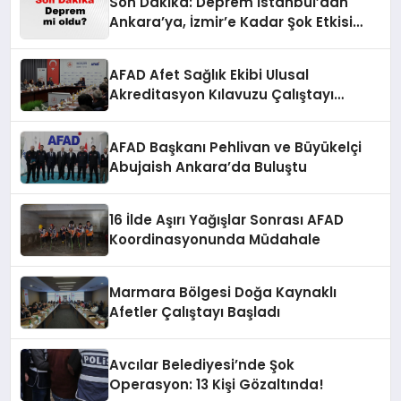
Son Dakika: Deprem İstanbul’dan
Ankara’ya, İzmir’e Kadar Şok Etkisi
Yarattı! AFAD’ın Verileriyle Sarsıcı
Gelişmeler 6 Ağustos 2026
AFAD Afet Sağlık Ekibi Ulusal
Akreditasyon Kılavuzu Çalıştayı
Düzenlendi
AFAD Başkanı Pehlivan ve Büyükelçi
Abujaish Ankara’da Buluştu
16 İlde Aşırı Yağışlar Sonrası AFAD
Koordinasyonunda Müdahale
Marmara Bölgesi Doğa Kaynaklı
Afetler Çalıştayı Başladı
Avcılar Belediyesi’nde Şok
Operasyon: 13 Kişi Gözaltında!