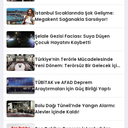
İstanbul Sıcaklarında Şok Gelişme:
Megakent Sağanakla Sarsılıyor!
Şelale Gezisi Faciası: Suya Düşen
Çocuk Hayatını Kaybetti
Türkiye’nin Terörle Mücadelesinde
Yeni Dönem: Terörsüz Bir Gelecek İçin
Adımlar Atılıyor
TÜBİTAK ve AFAD Deprem
Araştırmaları İçin Güç Birliği Yaptı
Bolu Dağı Tüneli’nde Yangın Alarmı:
Alevler İçinde Kaldı!