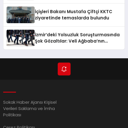
İçişleri Bakanı Mustafa Çiftçi KKTC
ziyaretinde temaslarda bulundu
İzmir’deki Yolsuzluk Soruşturmasında
Şok Gözaltılar: Veli Ağbaba’nın
Ağabeyi de Dahil!
Sokak Haber Ajansı Kişisel
Verileri Saklama ve İmha
Politikası
Çerez Politikası