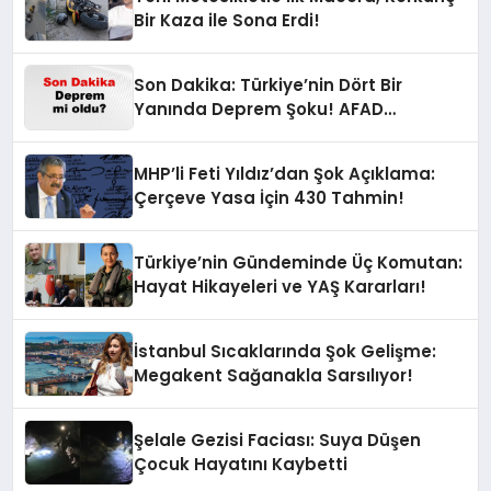
Bir Kaza ile Sona Erdi!
Son Dakika: Türkiye’nin Dört Bir
Yanında Deprem Şoku! AFAD
Verilerine Göre En Son Hangi İllerde
Sallandı?
MHP’li Feti Yıldız’dan Şok Açıklama:
Çerçeve Yasa İçin 430 Tahmin!
Türkiye’nin Gündeminde Üç Komutan:
Hayat Hikayeleri ve YAŞ Kararları!
İstanbul Sıcaklarında Şok Gelişme:
Megakent Sağanakla Sarsılıyor!
Şelale Gezisi Faciası: Suya Düşen
Çocuk Hayatını Kaybetti