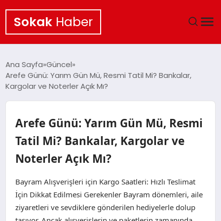
Sokak
Haber
ANA SAYFA
Ana Sayfa
Güncel
Arefe Günü: Yarım Gün Mü, Resmi Tatil Mi? Bankalar,
EKONOMI
Kargolar ve Noterler Açık Mı?
POLITIKA
Arefe Günü: Yarım Gün Mü, Resmi
GÜNCEL
Tatil Mi? Bankalar, Kargolar ve
Noterler Açık Mı?
KÜLTÜR SANAT
Bayram Alışverişleri için Kargo Saatleri: Hızlı Teslimat
SAĞLIK
İçin Dikkat Edilmesi Gerekenler Bayram dönemleri, aile
ziyaretleri ve sevdiklere gönderilen hediyelerle dolup
TEKNOLOJI
taşıyor. Ancak alışverişlerin ve paketlerin zamanında