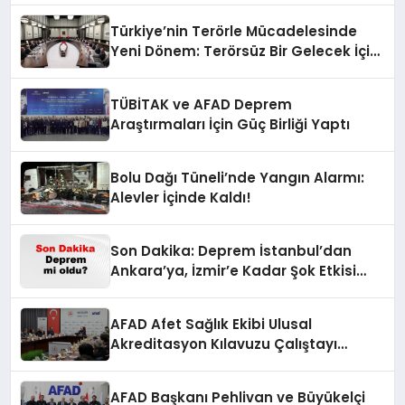
Türkiye’nin Terörle Mücadelesinde
Yeni Dönem: Terörsüz Bir Gelecek İçin
Adımlar Atılıyor
TÜBİTAK ve AFAD Deprem
Araştırmaları İçin Güç Birliği Yaptı
Bolu Dağı Tüneli’nde Yangın Alarmı:
Alevler İçinde Kaldı!
Son Dakika: Deprem İstanbul’dan
Ankara’ya, İzmir’e Kadar Şok Etkisi
Yarattı! AFAD’ın Verileriyle Sarsıcı
Gelişmeler 6 Ağustos 2026
AFAD Afet Sağlık Ekibi Ulusal
Akreditasyon Kılavuzu Çalıştayı
Düzenlendi
AFAD Başkanı Pehlivan ve Büyükelçi