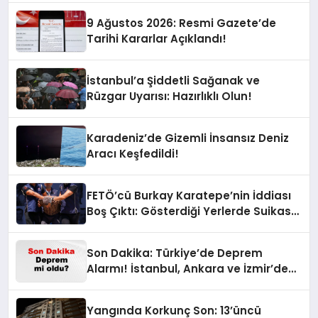
9 Ağustos 2026: Resmi Gazete’de
Tarihi Kararlar Açıklandı!
İstanbul’a Şiddetli Sağanak ve
Rüzgar Uyarısı: Hazırlıklı Olun!
Karadeniz’de Gizemli İnsansız Deniz
Aracı Keşfedildi!
FETÖ’cü Burkay Karatepe’nin İddiası
Boş Çıktı: Gösterdiği Yerlerde Suikast
Timine Ait Silahlar Bulunamadı!
Son Dakika: Türkiye’de Deprem
Alarmı! İstanbul, Ankara ve İzmir’de
Son Gelişmeler
Yangında Korkunç Son: 13’üncü