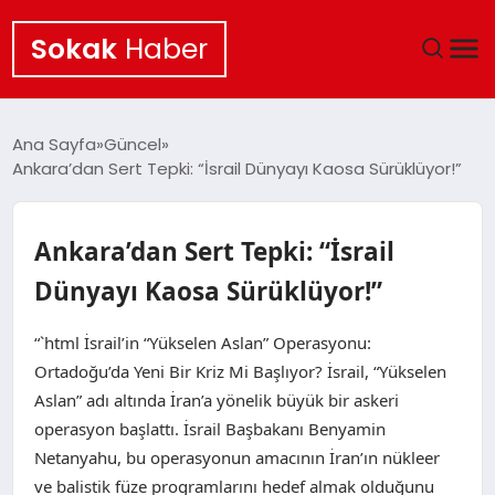
Sokak
Haber
ANA SAYFA
Ana Sayfa
Güncel
Ankara’dan Sert Tepki: “İsrail Dünyayı Kaosa Sürüklüyor!”
EKONOMI
POLITIKA
Ankara’dan Sert Tepki: “İsrail
Dünyayı Kaosa Sürüklüyor!”
GÜNCEL
“`html İsrail’in “Yükselen Aslan” Operasyonu:
KÜLTÜR SANAT
Ortadoğu’da Yeni Bir Kriz Mi Başlıyor? İsrail, “Yükselen
Aslan” adı altında İran’a yönelik büyük bir askeri
SAĞLIK
operasyon başlattı. İsrail Başbakanı Benyamin
Netanyahu, bu operasyonun amacının İran’ın nükleer
TEKNOLOJI
ve balistik füze programlarını hedef almak olduğunu