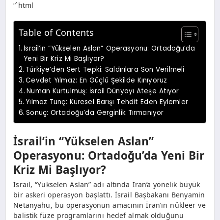
“`html
Table of Contents
İsrail’in “Yükselen Aslan” Operasyonu: Ortadoğu’da
Yeni Bir Kriz Mi Başlıyor?
Türkiye’den Sert Tepki: Saldırılara Son Verilmeli
Cevdet Yılmaz: En Güçlü Şekilde Kınıyoruz
Numan Kurtulmuş: İsrail Dünyayı Ateşe Atıyor
Yılmaz Tunç: Küresel Barışı Tehdit Eden Eylemler
Sonuç: Ortadoğu’da Gerginlik Tırmanıyor
İsrail’in “Yükselen Aslan”
Operasyonu: Ortadoğu’da Yeni Bir
Kriz Mi Başlıyor?
İsrail, “Yükselen Aslan” adı altında İran’a yönelik büyük
bir askeri operasyon başlattı. İsrail Başbakanı Benyamin
Netanyahu, bu operasyonun amacının İran’ın nükleer ve
balistik füze programlarını hedef almak olduğunu