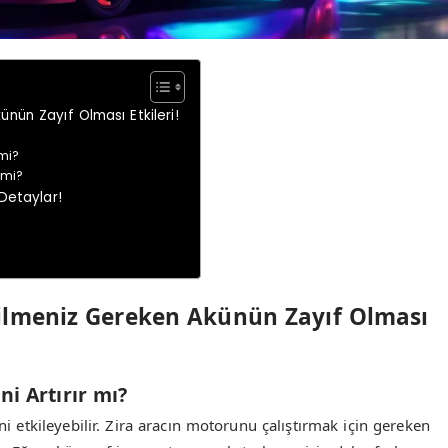
ünün Zayıf Olması Etkileri!
mi?
 mi?
 Detaylar!
Bilmeniz Gereken Akünün Zayıf Olması
i Artırır mı?
i etkileyebilir. Zira aracın motorunu çalıştırmak için gereken