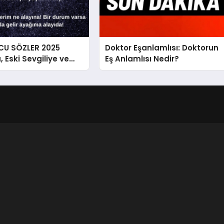
CU SÖZLER 2025
Doktor Eşanlamlısı: Doktorun
 Eski Sevgiliye ve
Eş Anlamlısı Nedir?
Ağır Kapak Sözler