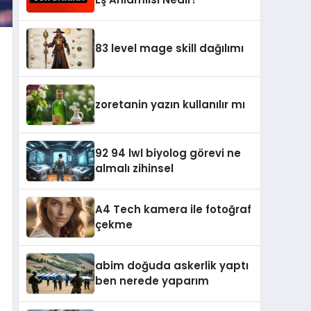
83 level mage skill dağılımı
zoretanin yazın kullanılır mı
92 94 lwl biyolog görevi ne
almalı zihinsel
A4 Tech kamera ile fotoğraf
çekme
abim doğuda askerlik yaptı
ben nerede yaparım