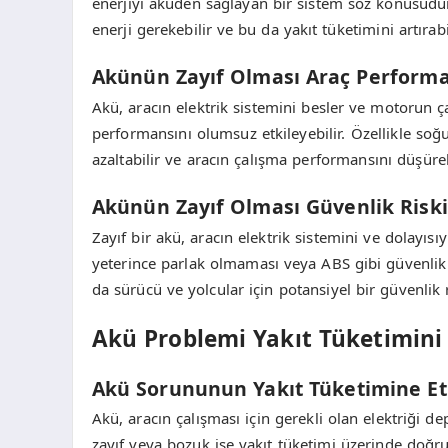
enerjiyi aküden sağlayan bir sistem söz konusudur.
enerji gerekebilir ve bu da yakıt tüketimini artırabil
Akünün Zayıf Olması Araç Performan
Akü, aracın elektrik sistemini besler ve motorun ça
performansını olumsuz etkileyebilir. Özellikle s
azaltabilir ve aracın çalışma performansını düşüreb
Akünün Zayıf Olması Güvenlik Riski
Zayıf bir akü, aracın elektrik sistemini ve dolayısı
yeterince parlak olmaması veya ABS gibi güvenlik
da sürücü ve yolcular için potansiyel bir güvenlik ri
Akü Problemi Yakıt Tüketimini N
Akü Sorununun Yakıt Tüketimine Et
Akü, aracın çalışması için gerekli olan elektriği d
zayıf veya bozuk ise yakıt tüketimi üzerinde doğrud