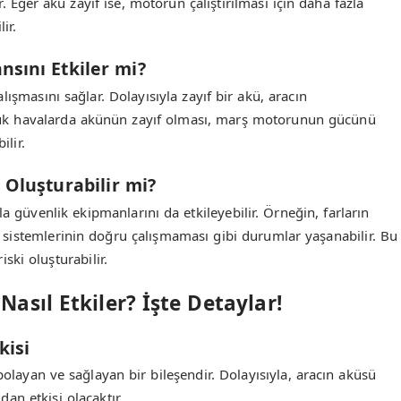
 Eğer akü zayıf ise, motorun çalıştırılması için daha fazla
ir.
sını Etkiler mi?
lışmasını sağlar. Dolayısıyla zayıf bir akü, aracın
oğuk havalarda akünün zayıf olması, marş motorunun gücünü
ilir.
 Oluşturabilir mi?
yla güvenlik ekipmanlarını da etkileyebilir. Örneğin, farların
 sistemlerinin doğru çalışmaması gibi durumlar yaşanabilir. Bu
ski oluşturabilir.
asıl Etkiler? İşte Detaylar!
kisi
epolayan ve sağlayan bir bileşendir. Dolayısıyla, aracın aküsü
an etkisi olacaktır.