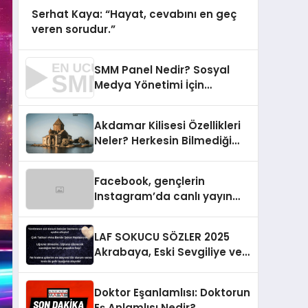
Serhat Kaya: “Hayat, cevabını en geç
veren sorudur.”
SMM Panel Nedir? Sosyal
Medya Yönetimi İçin
Kapsamlı Rehber
Akdamar Kilisesi Özellikleri
Neler? Herkesin Bilmediği
Akdamar Kilisesi Hikayesi
Facebook, gençlerin
Instagram’da canlı yayın
yapmasını yasaklıyor
LAF SOKUCU SÖZLER 2025
Akrabaya, Eski Sevgiliye ve
Arkadaşa Ağır Kapak Sözler
Doktor Eşanlamlısı: Doktorun
Eş Anlamlısı Nedir?