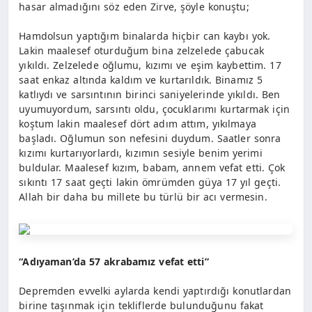
hasar almadığını söz eden Zirve, şöyle konuştu;
Hamdolsun yaptığım binalarda hiçbir can kaybı yok.
Lakin maalesef oturduğum bina zelzelede çabucak
yıkıldı. Zelzelede oğlumu, kızımı ve eşim kaybettim. 17
saat enkaz altında kaldım ve kurtarıldık. Binamız 5
katlıydı ve sarsıntının birinci saniyelerinde yıkıldı. Ben
uyumuyordum, sarsıntı oldu, çocuklarımı kurtarmak için
koştum lakin maalesef dört adım attım, yıkılmaya
başladı. Oğlumun son nefesini duydum. Saatler sonra
kızımı kurtarıyorlardı, kızımın sesiyle benim yerimi
buldular. Maalesef kızım, babam, annem vefat etti. Çok
sıkıntı 17 saat geçti lakin ömrümden güya 17 yıl geçti.
Allah bir daha bu millete bu türlü bir acı vermesin.
“Adıyaman’da 57 akrabamız vefat etti”
Depremden evvelki aylarda kendi yaptırdığı konutlardan
birine taşınmak için tekliflerde bulunduğunu fakat