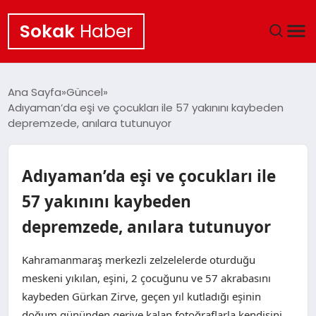
Sokak
Haber
ANA SAYFA
Ana Sayfa
Güncel
Adıyaman’da eşi ve çocukları ile 57 yakınını kaybeden
EKONOMI
depremzede, anılara tutunuyor
POLITIKA
Adıyaman’da eşi ve çocukları ile
GÜNCEL
57 yakınını kaybeden
depremzede, anılara tutunuyor
KÜLTÜR SANAT
Kahramanmaraş merkezli zelzelelerde oturduğu
SAĞLIK
meskeni yıkılan, eşini, 2 çocuğunu ve 57 akrabasını
kaybeden Gürkan Zirve, geçen yıl kutladığı eşinin
TEKNOLOJI
doğum gününden geriye kalan fotoğraflarla kendisini