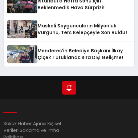
İstanbul’a Hafta Sonu İçin
Beklenmedik Hava Sürprizi!
Maskeli Soyguncuların Milyonluk
Vurgunu, Ters Kelepçeyle Son Buldu!
Menderes’in Belediye Başkanı İlkay
Çiçek Tutuklandı: Sıra Dışı Gelişme!
Sokak Haber Ajansı Kişisel
Verileri Saklama ve İmha
Politikası