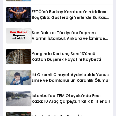
FETÖ’cü Burkay Karatepe’nin İddiası
Boş Çıktı: Gösterdiği Yerlerde Suikast
Timine Ait Silahlar Bulunamadı!
Son Dakika: Türkiye’de Deprem
Alarmı! İstanbul, Ankara ve İzmir’de
Son Gelişmeler
Yangında Korkunç Son: 13’üncü
Kattan Düşerek Hayatını Kaybetti
İki Gizemli Cinayet Aydınlatıldı: Yunus
Emre ve Damlanur’un Karanlık Ölümü!
İstanbul’da TEM Otoyolu’nda Feci
Kaza: 10 Araç Çarpıştı, Trafik Kilitlendi!