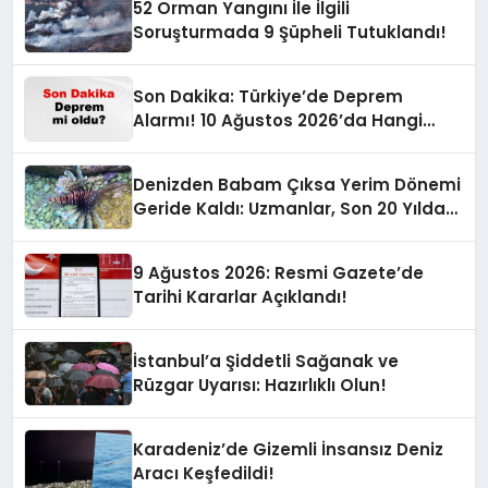
52 Orman Yangını İle İlgili
Soruşturmada 9 Şüpheli Tutuklandı!
Son Dakika: Türkiye’de Deprem
Alarmı! 10 Ağustos 2026’da Hangi
İllerde Şiddetli Sarsıntı Oldu?
Denizden Babam Çıksa Yerim Dönemi
Geride Kaldı: Uzmanlar, Son 20 Yılda
Artan Sayılarıyla Uyarıyor!
9 Ağustos 2026: Resmi Gazete’de
Tarihi Kararlar Açıklandı!
İstanbul’a Şiddetli Sağanak ve
Rüzgar Uyarısı: Hazırlıklı Olun!
Karadeniz’de Gizemli İnsansız Deniz
Aracı Keşfedildi!